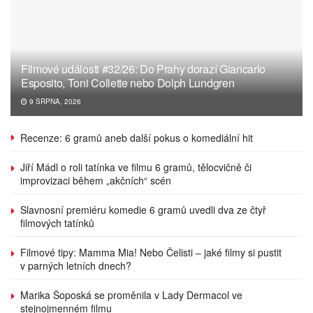
Filmové události #32/26: Do Prahy dorazí Giancarlo
Esposito, Toni Collette nebo Dolph Lundgren
9 SRPNA, 2026
Recenze: 6 gramů aneb další pokus o komediální hit
Jiří Mádl o roli tatínka ve filmu 6 gramů, tělocvičně či
improvizaci během „akčních“ scén
Slavnosní premiéru komedie 6 gramů uvedli dva ze čtyř
filmových tatínků
Filmové tipy: Mamma Mia! Nebo Čelisti – jaké filmy si pustit
v parných letních dnech?
Marika Šoposká se proměnila v Lady Dermacol ve
stejnojmenném filmu