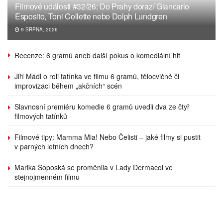
Filmové události #32/26: Do Prahy dorazí Giancarlo
Esposito, Toni Collette nebo Dolph Lundgren
9 SRPNA, 2026
Recenze: 6 gramů aneb další pokus o komediální hit
Jiří Mádl o roli tatínka ve filmu 6 gramů, tělocvičně či
improvizaci během „akčních“ scén
Slavnosní premiéru komedie 6 gramů uvedli dva ze čtyř
filmových tatínků
Filmové tipy: Mamma Mia! Nebo Čelisti – jaké filmy si pustit
v parných letních dnech?
Marika Šoposká se proměnila v Lady Dermacol ve
stejnojmenném filmu