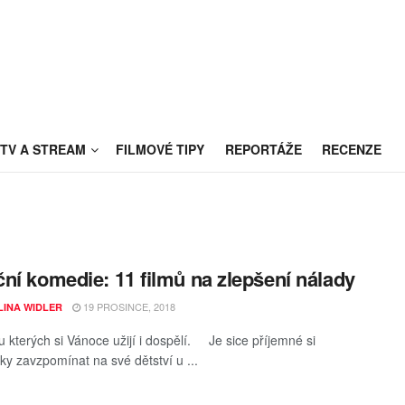
TV A STREAM
FILMOVÉ TIPY
REPORTÁŽE
RECENZE
ní komedie: 11 filmů na zlepšení nálady
19 PROSINCE, 2018
INA WIDLER
u kterých si Vánoce užijí i dospělí. Je sice příjemné si
cky zavzpomínat na své dětství u ...