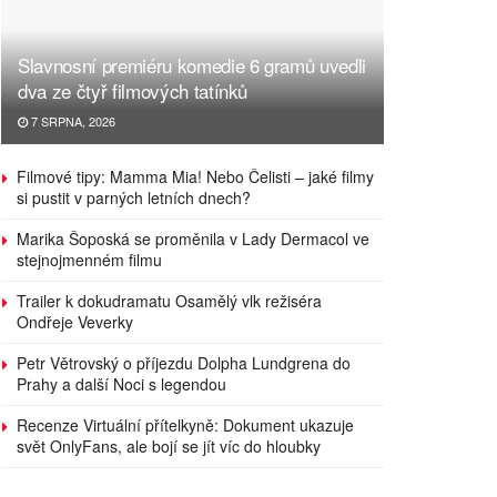
Slavnosní premiéru komedie 6 gramů uvedli
dva ze čtyř filmových tatínků
7 SRPNA, 2026
Filmové tipy: Mamma Mia! Nebo Čelisti – jaké filmy
si pustit v parných letních dnech?
Marika Šoposká se proměnila v Lady Dermacol ve
stejnojmenném filmu
Trailer k dokudramatu Osamělý vlk režiséra
Ondřeje Veverky
Petr Větrovský o příjezdu Dolpha Lundgrena do
Prahy a další Noci s legendou
Recenze Virtuální přítelkyně: Dokument ukazuje
svět OnlyFans, ale bojí se jít víc do hloubky