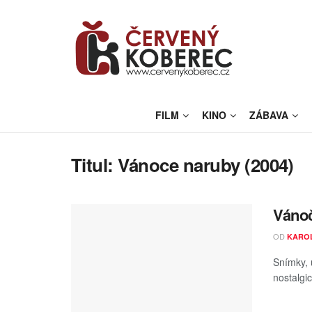
FILM
KINO
ZÁBAVA
Titul:
Vánoce naruby (2004)
Vánoč
OD
KAROL
Snímky, 
nostalgi