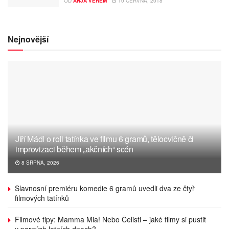
OD
ANJA VEREM
10 ČERVNA, 2018
Nejnovější
Jiří Mádl o roli tatínka ve filmu 6 gramů, tělocvičně či
improvizaci během „akčních“ scén
8 SRPNA, 2026
Slavnosní premiéru komedie 6 gramů uvedli dva ze čtyř
filmových tatínků
Filmové tipy: Mamma Mia! Nebo Čelisti – jaké filmy si pustit