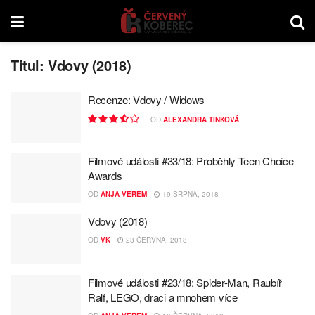
Titul:
Vdovy (2018)
Recenze: Vdovy / Widows
OD
ALEXANDRA TINKOVÁ
Filmové události #33/18: Proběhly Teen Choice
Awards
OD
ANJA VEREM
19 SRPNA, 2018
Vdovy (2018)
OD
VK
23 ČERVNA, 2018
Filmové události #23/18: Spider-Man, Raubíř
Ralf, LEGO, draci a mnohem více