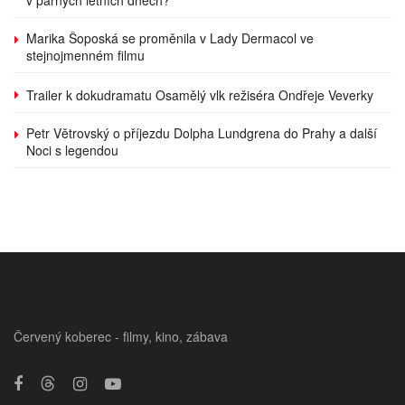
v parných letních dnech?
Marika Šoposká se proměnila v Lady Dermacol ve
stejnojmenném filmu
Trailer k dokudramatu Osamělý vlk režiséra Ondřeje Veverky
Petr Větrovský o příjezdu Dolpha Lundgrena do Prahy a další
Noci s legendou
Červený koberec - filmy, kino, zábava