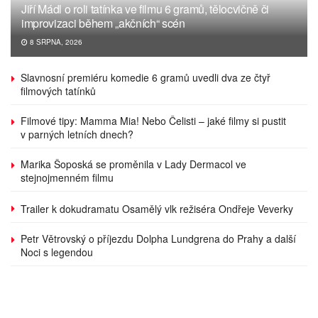
Jiří Mádl o roli tatínka ve filmu 6 gramů, tělocvičně či
improvizaci během „akčních“ scén
8 SRPNA, 2026
Slavnosní premiéru komedie 6 gramů uvedli dva ze čtyř
filmových tatínků
Filmové tipy: Mamma Mia! Nebo Čelisti – jaké filmy si pustit
v parných letních dnech?
Marika Šoposká se proměnila v Lady Dermacol ve
stejnojmenném filmu
Trailer k dokudramatu Osamělý vlk režiséra Ondřeje Veverky
Petr Větrovský o příjezdu Dolpha Lundgrena do Prahy a další
Noci s legendou