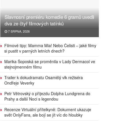
Slavnosní premiéru komedie 6 gramů uvedli
dva ze čtyř filmových tatínků
7 SRPNA, 2026
Filmové tipy: Mamma Mia! Nebo Čelisti – jaké filmy
si pustit v parných letních dnech?
Marika Šoposká se proměnila v Lady Dermacol ve
stejnojmenném filmu
Trailer k dokudramatu Osamělý vlk režiséra
Ondřeje Veverky
Petr Větrovský o příjezdu Dolpha Lundgrena do
Prahy a další Noci s legendou
Recenze Virtuální přítelkyně: Dokument ukazuje
svět OnlyFans, ale bojí se jít víc do hloubky