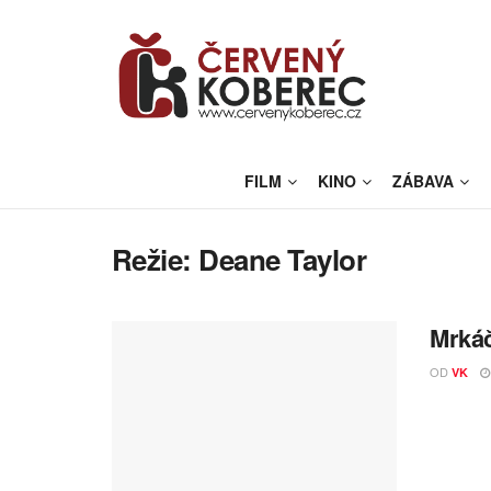
FILM
KINO
ZÁBAVA
Režie:
Deane Taylor
Mrkáč
OD
VK