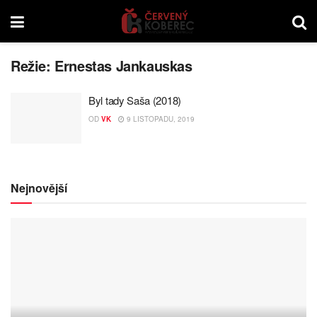
Režie:
Ernestas Jankauskas
Byl tady Saša (2018)
OD
VK
9 LISTOPADU, 2019
Nejnovější