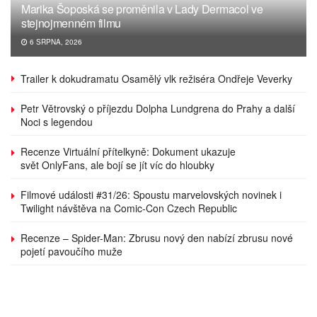
Marika Šoposká se proměnila v Lady Dermacol ve
stejnojmenném filmu
6 SRPNA, 2026
Trailer k dokudramatu Osamělý vlk režiséra Ondřeje Veverky
Petr Větrovský o příjezdu Dolpha Lundgrena do Prahy a další
Noci s legendou
Recenze Virtuální přítelkyně: Dokument ukazuje
svět OnlyFans, ale bojí se jít víc do hloubky
Filmové události #31/26: Spoustu marvelovských novinek i
Twilight návštěva na Comic-Con Czech Republic
Recenze – Spider-Man: Zbrusu nový den nabízí zbrusu nové
pojetí pavoučího muže