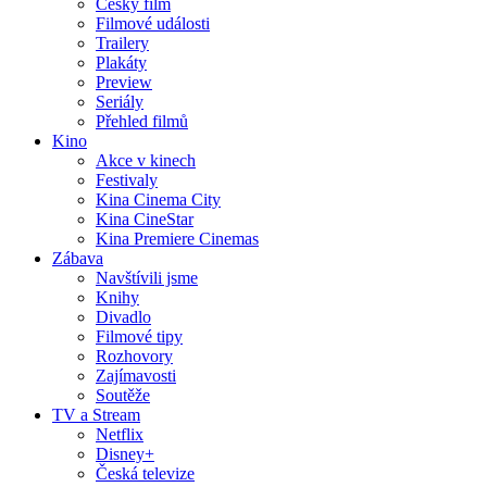
Český film
Filmové události
Trailery
Plakáty
Preview
Seriály
Přehled filmů
Kino
Akce v kinech
Festivaly
Kina Cinema City
Kina CineStar
Kina Premiere Cinemas
Zábava
Navštívili jsme
Knihy
Divadlo
Filmové tipy
Rozhovory
Zajímavosti
Soutěže
TV a Stream
Netflix
Disney+
Česká televize