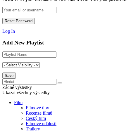
Log In
Add New Playlist
Žádné výsledky
Ukázat všechny výsledky
Film
Filmové tipy
Recenze filmů
Český film
Filmové události
Trailery