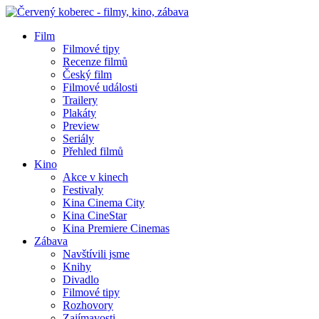
Film
Filmové tipy
Recenze filmů
Český film
Filmové události
Trailery
Plakáty
Preview
Seriály
Přehled filmů
Kino
Akce v kinech
Festivaly
Kina Cinema City
Kina CineStar
Kina Premiere Cinemas
Zábava
Navštívili jsme
Knihy
Divadlo
Filmové tipy
Rozhovory
Zajímavosti