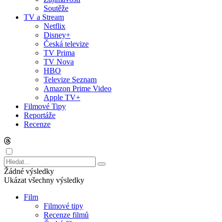
Soutěže
TV a Stream
Netflix
Disney+
Česká televize
TV Prima
TV Nova
HBO
Televize Seznam
Amazon Prime Video
Apple TV+
Filmové Tipy
Reportáže
Recenze
Žádné výsledky
Ukázat všechny výsledky
Film
Filmové tipy
Recenze filmů