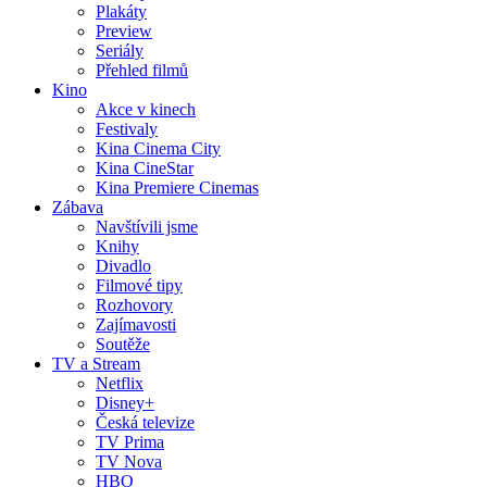
Plakáty
Preview
Seriály
Přehled filmů
Kino
Akce v kinech
Festivaly
Kina Cinema City
Kina CineStar
Kina Premiere Cinemas
Zábava
Navštívili jsme
Knihy
Divadlo
Filmové tipy
Rozhovory
Zajímavosti
Soutěže
TV a Stream
Netflix
Disney+
Česká televize
TV Prima
TV Nova
HBO