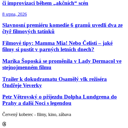
či improvizaci během „akčních“ scén
8 srpna, 2026
Slavnosní premiéru komedie 6 gramů uvedli dva ze
čtyř filmových tatínků
Filmové tipy: Mamma Mia! Nebo Čelisti – jaké
filmy si pustit v parných letních dnech?
Marika Šoposká se proměnila v Lady Dermacol ve
stejnojmenném filmu
Trailer k dokudramatu Osamělý vlk režiséra
Ondřeje Veverky
Petr Větrovský o příjezdu Dolpha Lundgrena do
Prahy a další Noci s legendou
Červený koberec - filmy, kino, zábava