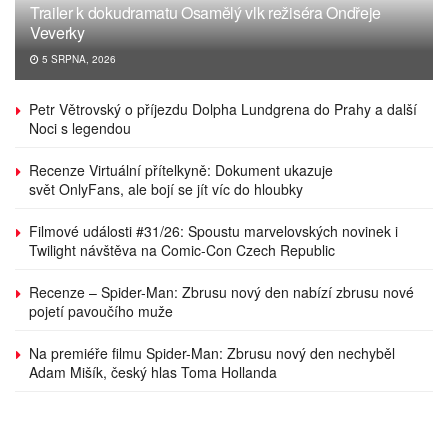
Trailer k dokudramatu Osamělý vlk režiséra Ondřeje
Veverky
5 SRPNA, 2026
Petr Větrovský o příjezdu Dolpha Lundgrena do Prahy a další
Noci s legendou
Recenze Virtuální přítelkyně: Dokument ukazuje
svět OnlyFans, ale bojí se jít víc do hloubky
Filmové události #31/26: Spoustu marvelovských novinek i
Twilight návštěva na Comic-Con Czech Republic
Recenze – Spider-Man: Zbrusu nový den nabízí zbrusu nové
pojetí pavoučího muže
Na premiéře filmu Spider-Man: Zbrusu nový den nechyběl
Adam Mišík, český hlas Toma Hollanda