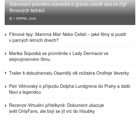
Slavnosní premiéru komedie 6 gramů uvedli dva ze čtyř
filmových tatínků
7 SRPNA, 2026
Filmové tipy: Mamma Mia! Nebo Čelisti – jaké filmy si pustit
v parných letních dnech?
Marika Šoposká se proměnila v Lady Dermacol ve
stejnojmenném filmu
Trailer k dokudramatu Osamělý vlk režiséra Ondřeje Veverky
Petr Větrovský o příjezdu Dolpha Lundgrena do Prahy a další
Noci s legendou
Recenze Virtuální přítelkyně: Dokument ukazuje
svět OnlyFans, ale bojí se jít víc do hloubky