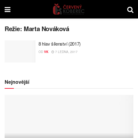
Režie:
Marta Nováková
8 hlav šílenství (2017)
OD
VK
7 LEDNA, 2017
Nejnovější