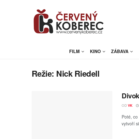
FILM
KINO
ZÁBAVA
Režie:
Nick Riedell
Divok
OD
VK
Poté, co 
vytvoří 