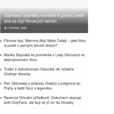
Slavnosní premiéru komedie 6 gramů uvedli
dva ze čtyř filmových tatínků
7 SRPNA, 2026
Filmové tipy: Mamma Mia! Nebo Čelisti – jaké filmy
si pustit v parných letních dnech?
Marika Šoposká se proměnila v Lady Dermacol ve
stejnojmenném filmu
Trailer k dokudramatu Osamělý vlk režiséra
Ondřeje Veverky
Petr Větrovský o příjezdu Dolpha Lundgrena do
Prahy a další Noci s legendou
Recenze Virtuální přítelkyně: Dokument ukazuje
svět OnlyFans, ale bojí se jít víc do hloubky