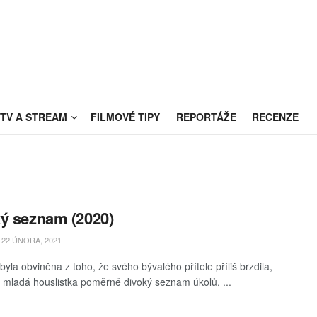
TV A STREAM
FILMOVÉ TIPY
REPORTÁŽE
RECENZE
ý seznam (2020)
22 ÚNORA, 2021
byla obviněna z toho, že svého bývalého přítele příliš brzdila,
si mladá houslistka poměrně divoký seznam úkolů, ...