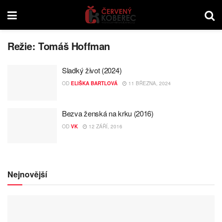
Režie:
Tomáš Hoffman
Sladký život (2024)
OD
ELIŠKA BARTLOVÁ
11 BŘEZNA, 2024
Bezva ženská na krku (2016)
OD
VK
12 ZÁŘÍ, 2016
Nejnovější