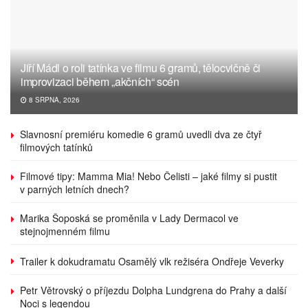
Jiří Mádl o roli tatínka ve filmu 6 gramů, tělocvičně či
improvizaci během „akčních“ scén
8 SRPNA, 2026
Slavnosní premiéru komedie 6 gramů uvedli dva ze čtyř
filmových tatínků
Filmové tipy: Mamma Mia! Nebo Čelisti – jaké filmy si pustit
v parných letních dnech?
Marika Šoposká se proměnila v Lady Dermacol ve
stejnojmenném filmu
Trailer k dokudramatu Osamělý vlk režiséra Ondřeje Veverky
Petr Větrovský o příjezdu Dolpha Lundgrena do Prahy a další
Noci s legendou