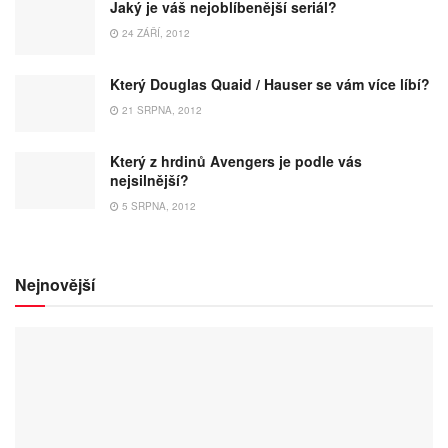
Jaký je váš nejoblíbenější seriál?
24 ZÁŘÍ, 2012
Který Douglas Quaid / Hauser se vám více líbí?
21 SRPNA, 2012
Který z hrdinů Avengers je podle vás
nejsilnější?
5 SRPNA, 2012
Nejnovější