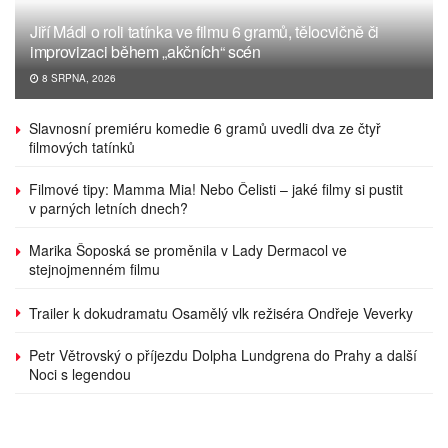
Jiří Mádl o roli tatínka ve filmu 6 gramů, tělocvičně či
improvizaci během „akčních“ scén
8 SRPNA, 2026
Slavnosní premiéru komedie 6 gramů uvedli dva ze čtyř
filmových tatínků
Filmové tipy: Mamma Mia! Nebo Čelisti – jaké filmy si pustit
v parných letních dnech?
Marika Šoposká se proměnila v Lady Dermacol ve
stejnojmenném filmu
Trailer k dokudramatu Osamělý vlk režiséra Ondřeje Veverky
Petr Větrovský o příjezdu Dolpha Lundgrena do Prahy a další
Noci s legendou