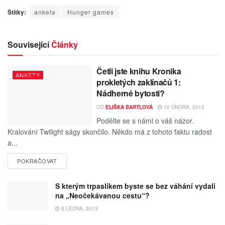
Štítky:
anketa
Hunger games
Související
Články
Četli jste knihu Kronika
ANKETY
prokletých zaklínačů 1:
Nádherné bytosti?
OD
ELIŠKA BARTLOVÁ
12 ÚNORA, 2013
Podělte se s námi o váš názor.
Kralování Twilight ságy skončilo. Někdo má z tohoto faktu radost
a...
POKRAČOVAT
S kterým trpaslíkem byste se bez váhání vydali
na „Neočekávanou cestu“?
8 LEDNA, 2013