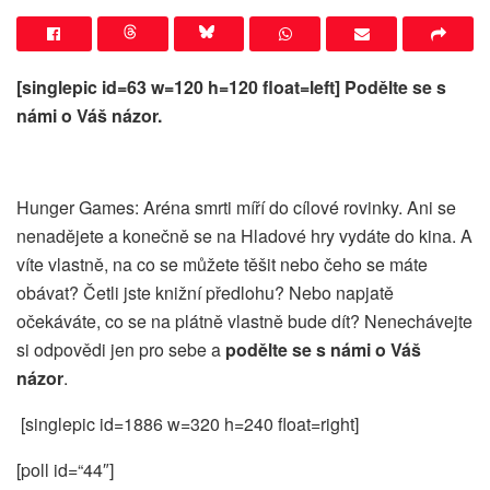
[singlepic id=63 w=120 h=120 float=left]
Podělte se s
námi o Váš názor.
Hunger Games: Aréna smrti míří do cílové rovinky. Ani se
nenadějete a konečně se na Hladové hry vydáte do kina. A
víte vlastně, na co se můžete těšit nebo čeho se máte
obávat? Četli jste knižní předlohu? Nebo napjatě
očekáváte, co se na plátně vlastně bude dít? Nenechávejte
si odpovědi jen pro sebe a
podělte se s námi o Váš
názor
.
[singlepic id=1886 w=320 h=240 float=right]
[poll id=“44″]