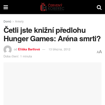
Domů
Ankety
Četli jste knižní předlohu
Hunger Games: Aréna smrti?
od
Eliška Bartlová
13 března, 2012
A
A
Doba čtení: 1 minuta