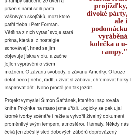
u-rampy stlučené ze dveří a
projížďky,
prken s námi sdílí parta
divoké párty,
vášnivých skejťáků, mezi které
ale i
patřil třeba i Petr Forman.
podomácku
Většina z nich vytasí svoje stará
vyráběná
prkna, která si z nostalgie
kolečka a u-
schovávají, hned se jim
rampy.
objevuje jiskra v oku a začne
jejich vyprávění o všem
možném. O závanu svobody, o závanu Ameriky. O touze
dělat něco jiného, řádit, užívat si zábavu, ohromovat holky i
inspirovat děti. Nebo prostě jen tak jezdit.
Projekt vymyslel Šimon Šafránek, kterého inspirovala
kniha Prkýnka na maso jsme uřízli. Logicky se pak ujal
kromě tvorby scénáře i režie a vytvořil živelný dokument
proměnlivý svým tempem, atmosférou i tématy. Někdy nás
čeká jen zběsilý sled dobových záběrů doprovázený