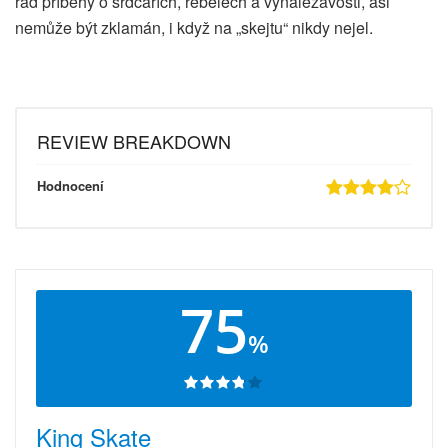
rád příběhy o srdcařích, rebelech a vynalézavosti, asi
nemůže být zklamán, i když na „skejtu“ nikdy nejel.
REVIEW BREAKDOWN
Hodnocení
75
%
King Skate