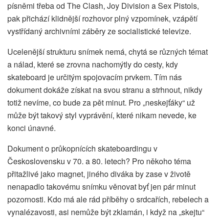
písněmi třeba od The Clash, Joy Division a Sex Pistols,
pak přichází klidnější rozhovor plný vzpomínek, vzápětí
vystřídaný archivními záběry ze socialistické televize.
Ucelenější strukturu snímek nemá, chytá se různých témat
a nálad, které se zrovna nachomýtly do cesty, kdy
skateboard je určitým spojovacím prvkem. Tím nás
dokument dokáže získat na svou stranu a strhnout, nikdy
totiž nevíme, co bude za pět minut. Pro „neskejťáky“ už
může být takový styl vyprávění, které nikam nevede, ke
konci únavné.
Dokument o průkopnících skateboardingu v
Československu v 70. a 80. letech? Pro někoho téma
přitažlivé jako magnet, jiného diváka by zase v životě
nenapadlo takovému snímku věnovat byť jen pár minut
pozornosti. Kdo má ale rád příběhy o srdcařích, rebelech a
vynalézavosti, asi nemůže být zklamán, i když na „skejtu“