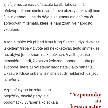
zjišťujeme, že nás „to“ začalo bavit. Taková milá
překvapení nám často otvírají nové obzory a ukazují moc
filmu: vtáhnout nás do děje a zaujmout atmosférou či
zpracováním tématu, které je nám zdánlivě naprosto
vzdálené.
A tohle může být případ filmu King Skate: i když divák se
„skejtem“ třeba v životě ani nekoketoval, tento snímek se
nezabývá jen prknem na kolečkách. Vystihuje také
atmosféru mládí, života za železnou oponou, touhu po
svobodě, které tu byl stejný nedostatek jako banánů.
Ukazuje lidské příběhy, z nichž osudy některých už jsou
uzavřeny.
Vzpomínky na bezstarostné
Vzpomínky
projížďky, divoké párty, ale i
na
podomácku vyráběná kolečka a
bezstarostné