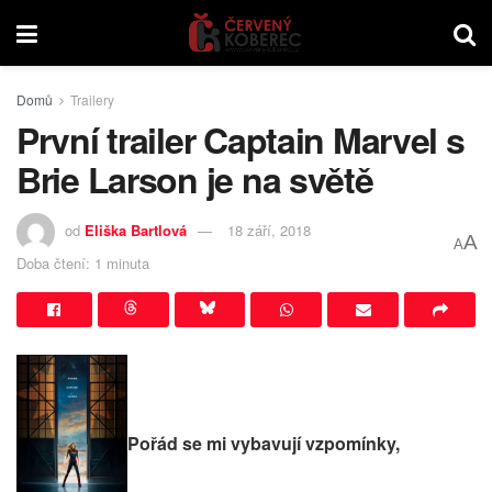
Domů
Trailery
První trailer Captain Marvel s
Brie Larson je na světě
od
Eliška Bartlová
18 září, 2018
A
A
Doba čtení: 1 minuta
Pořád se mi vybavují vzpomínky,