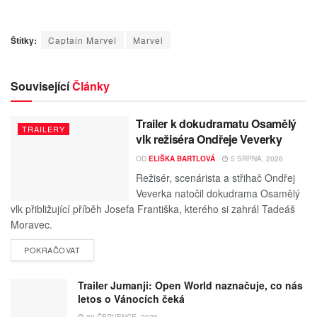
Štítky:
Captain Marvel
Marvel
Související
Články
Trailer k dokudramatu Osamělý
TRAILERY
vlk režiséra Ondřeje Veverky
OD
ELIŠKA BARTLOVÁ
5 SRPNA, 2026
Režisér, scenárista a střihač Ondřej
Veverka natočil dokudrama Osamělý
vlk přibližující příběh Josefa Františka, kterého si zahrál Tadeáš
Moravec.
POKRAČOVAT
Trailer Jumanji: Open World naznačuje, co nás
letos o Vánocích čeká