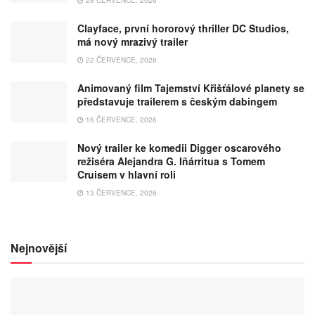
29 ČERVENCE, 2026
Clayface, první hororový thriller DC Studios,
má nový mrazivý trailer
22 ČERVENCE, 2026
Animovaný film Tajemství Křišťálové planety se
představuje trailerem s českým dabingem
16 ČERVENCE, 2026
Nový trailer ke komedii Digger oscarového
režiséra Alejandra G. Iñárritua s Tomem
Cruisem v hlavní roli
13 ČERVENCE, 2026
Nejnovější