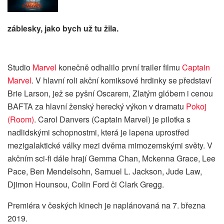
záblesky, jako bych už tu žila.
Studio
Marvel
konečně odhalilo první trailer filmu
Captain
Marvel
. V hlavní roli akční komiksové hrdinky se představí
Brie Larson, jež se pyšní Oscarem, Zlatým glóbem i cenou
BAFTA za hlavní ženský herecký výkon v dramatu
Pokoj
(Room)
. Carol Danvers (Captain Marvel) je pilotka s
nadlidskými schopnostmi, která je lapena uprostřed
mezigalaktické války mezi dvěma mimozemskými světy. V
akčním sci-fi dále hrají Gemma Chan, Mckenna Grace, Lee
Pace, Ben Mendelsohn, Samuel L. Jackson, Jude Law,
Djimon Hounsou, Colin Ford či Clark Gregg.
Premiéra v českých kinech je naplánovaná na 7. března
2019.