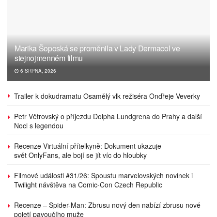
Marika Šoposká se proměnila v Lady Dermacol ve
stejnojmenném filmu
6 SRPNA, 2026
Trailer k dokudramatu Osamělý vlk režiséra Ondřeje Veverky
Petr Větrovský o příjezdu Dolpha Lundgrena do Prahy a další
Noci s legendou
Recenze Virtuální přítelkyně: Dokument ukazuje
svět OnlyFans, ale bojí se jít víc do hloubky
Filmové události #31/26: Spoustu marvelovských novinek i
Twilight návštěva na Comic-Con Czech Republic
Recenze – Spider-Man: Zbrusu nový den nabízí zbrusu nové
pojetí pavoučího muže