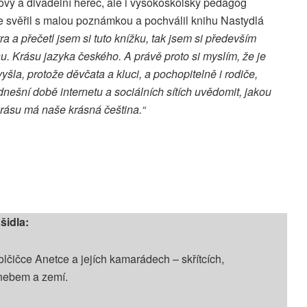
mový a divadelní herec, ale i vysokoškolský pedagog
 se svěřil s malou poznámkou a pochválil knihu Nastydlá
a a přečetl jsem si tuto knížku, tak jsem si především
. Krásu jazyka českého. A právě proto si myslím, že je
vyšla, protože děvčata a kluci, a pochopitelně i rodiče,
 dnešní době internetu a sociálních sítích uvědomit, jakou
rásu má naše krásná čeština.“
šidla:
čičce Anetce a jejích kamarádech – skřítcích,
 nebem a zemí.