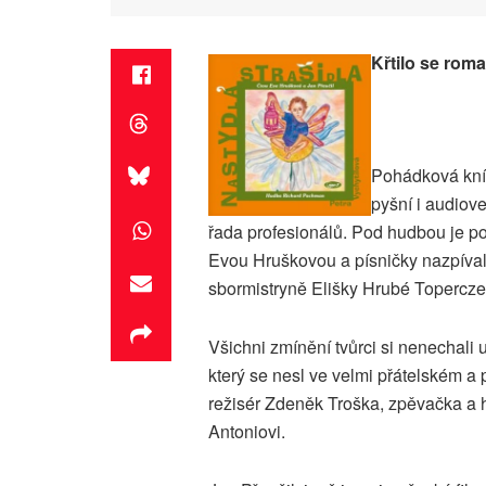
Křtilo se roma
Pohádková kníž
pyšní i audiov
řada profesionálů. Pod hudbou je p
Evou Hruškovou a písničky nazpíva
sbormistryně Elišky Hrubé Topercze
Všichni zmínění tvůrci si nenechali 
který se nesl ve velmi přátelském a
režisér Zdeněk Troška, zpěvačka a he
Antoniovi.