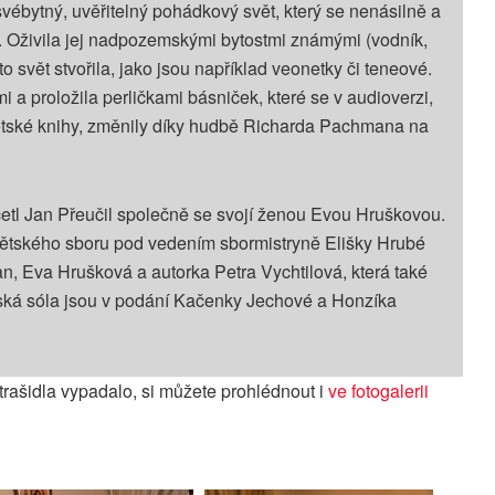
svébytný, uvěřitelný pohádkový svět, který se nenásilně a
m. Oživila jej nadpozemskými bytostmi známými (vodník,
ento svět stvořila, jako jsou například veonetky či teneové.
i a proložila perličkami básniček, které se v audioverzi,
ětské knihy, změnily díky hudbě Richarda Pachmana na
tl Jan Přeučil společně se svojí ženou Evou Hruškovou.
dětského sboru pod vedením sbormistryně Elišky Hrubé
, Eva Hrušková a autorka Petra Vychtilová, která také
tská sóla jsou v podání Kačenky Jechové a Honzíka
trašidla vypadalo, si můžete prohlédnout i
ve fotogalerii