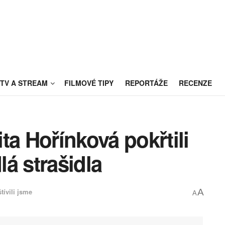
TV A STREAM
FILMOVÉ TIPY
REPORTÁŽE
RECENZE
ta Hořínková pokřtili
á strašidla
tívili jsme
A
A