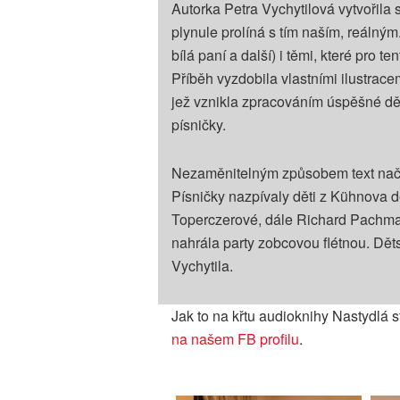
Autorka Petra Vychytilová vytvořila 
plynule prolíná s tím naším, reálný
bílá paní a další) i těmi, které pro t
Příběh vyzdobila vlastními ilustracem
jež vznikla zpracováním úspěšné d
písničky.
Nezaměnitelným způsobem text nače
Písničky nazpívaly děti z Kühnova 
Toperczerové, dále Richard Pachman
nahrála party zobcovou flétnou. Dě
Vychytila.
Jak to na křtu audioknihy Nastydlá s
na našem FB profilu
.