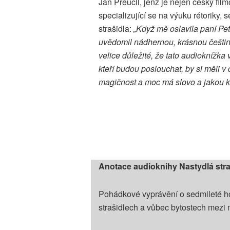
Jan Přeučil, jenž je nejen český fil
specializující se na výuku rétoriky,
strašidla:
„Když mě oslavila paní Petr
uvědomil nádhernou, krásnou češtinu
velice důležité, že tato audioknížka 
kteří budou poslouchat, by si měli v
magičnost a moc má slovo a jakou k
Anotace audioknihy Nastydlá stra
Pohádkové vyprávění o sedmileté hol
strašidlech a vůbec bytostech mezi