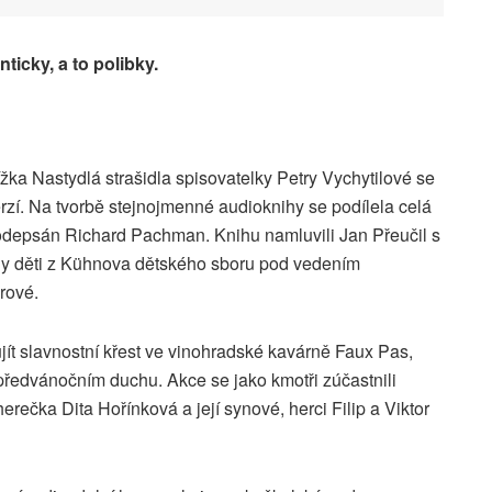
nticky, a to polibky.
ka Nastydlá strašidla spisovatelky Petry Vychytilové se
erzí. Na tvorbě stejnojmenné audioknihy se podílela celá
odepsán Richard Pachman. Knihu namluvili Jan Přeučil s
ly děti z Kühnova dětského sboru pod vedením
rové.
ujít slavnostní křest ve vinohradské kavárně Faux Pas,
 předvánočním duchu. Akce se jako kmotři zúčastnili
rečka Dita Hořínková a její synové, herci Filip a Viktor