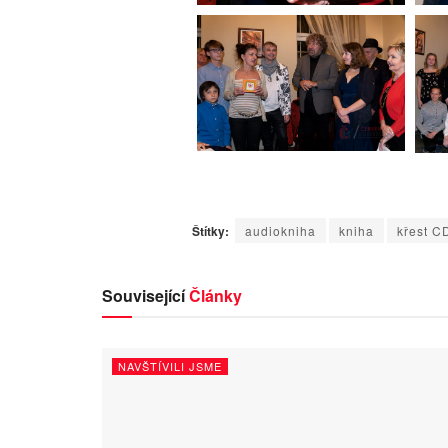
Štítky:
audiokniha
kniha
křest C
Související
Články
NAVŠTÍVILI JSME