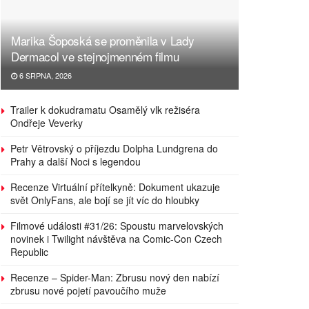
Marika Šoposká se proměnila v Lady
Dermacol ve stejnojmenném filmu
6 SRPNA, 2026
Trailer k dokudramatu Osamělý vlk režiséra
Ondřeje Veverky
Petr Větrovský o příjezdu Dolpha Lundgrena do
Prahy a další Noci s legendou
Recenze Virtuální přítelkyně: Dokument ukazuje
svět OnlyFans, ale bojí se jít víc do hloubky
Filmové události #31/26: Spoustu marvelovských
novinek i Twilight návštěva na Comic-Con Czech
Republic
Recenze – Spider-Man: Zbrusu nový den nabízí
zbrusu nové pojetí pavoučího muže