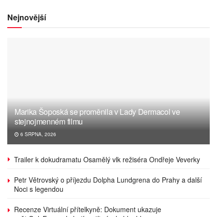
Nejnovější
Marika Šoposká se proměnila v Lady Dermacol ve
stejnojmenném filmu
6 SRPNA, 2026
Trailer k dokudramatu Osamělý vlk režiséra Ondřeje Veverky
Petr Větrovský o příjezdu Dolpha Lundgrena do Prahy a další
Noci s legendou
Recenze Virtuální přítelkyně: Dokument ukazuje