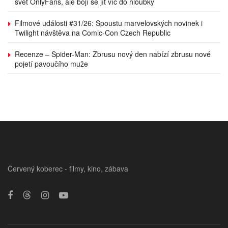
svět OnlyFans, ale bojí se jít víc do hloubky
Filmové události #31/26: Spoustu marvelovských novinek i
Twilight návštěva na Comic-Con Czech Republic
Recenze – Spider-Man: Zbrusu nový den nabízí zbrusu nové
pojetí pavoučího muže
Červený koberec - filmy, kino, zábava