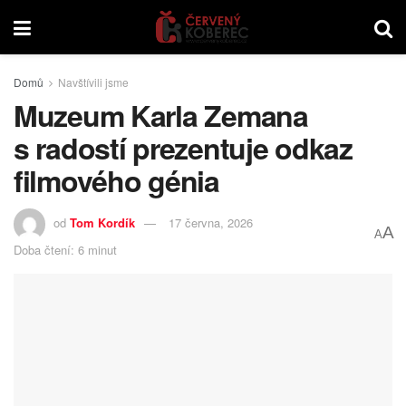
Domů
Navštívili jsme
Muzeum Karla Zemana
s radostí prezentuje odkaz
filmového génia
od
Tom Kordík
17 června, 2026
A
A
Doba čtení: 6 minut