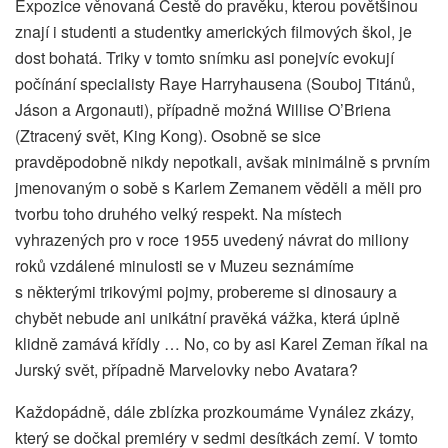
Expozice věnovaná Cestě do pravěku, kterou povětšinou
znají i studenti a studentky amerických filmových škol, je
dost bohatá. Triky v tomto snímku asi ponejvíc evokují
počínání specialisty Raye Harryhausena (Souboj Titánů,
Jáson a Argonauti), případně možná Willise O’Briena
(Ztracený svět, King Kong). Osobně se sice
pravděpodobně nikdy nepotkali, avšak minimálně s prvním
jmenovaným o sobě s Karlem Zemanem věděli a měli pro
tvorbu toho druhého velký respekt. Na místech
vyhrazených pro v roce 1955 uvedený návrat do miliony
roků vzdálené minulosti se v Muzeu seznámíme
s některými trikovými pojmy, probereme si dinosaury a
chybět nebude ani unikátní pravěká vážka, která úplně
klidně zamává křídly … No, co by asi Karel Zeman říkal na
Jurský svět, případně Marvelovky nebo Avatara?
Každopádně, dále zblízka prozkoumáme Vynález zkázy,
který se dočkal premiéry v sedmi desítkách zemí. V tomto