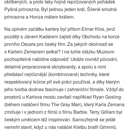
oblíbených, a proto taky hojně reprízovaných pohádek
Pyšná princezna, Byl jednou jeden král, Šíleně smutná
princezna a Honza málem králem.
Na úplném začátku kariéry byl přitom Elmar Klos, jenž
později s Jánem Kadárem zajistí díky Obchodu na korze
prvního Oscara pro český film. Za jakých okolností se
s Karlem Zemanem setkal? I na tuhle otázku Muzeum
pochopitelně nabídne odpověď. Ukáže rovněž původní,
detailně propracované storyboardy, a spolu s nimi
představí nejrůznější (kombinované) techniky, které
respektovaný tvůrce při své práci používal, a díky kterým
jeho tvorba dodnes fascinuje i zahraniční filmaře. Vždyť do
prostorů u Karlova mostu zavítali například Ryan Gosling
(během natáčení filmu The Gray Man), který Karla Zemana
zmiňuje i v jednom z filmů o filmu Barbie. Terry Gilliam byl
českým umělcem též inspirován. Samozřejmě se ještě
nemohl stavit, když u nás natáčel Kletbu bratří Grimmů,