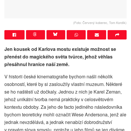
(Foto: Červený koberec, Tom Kordík)
Jen kousek od Karlova mostu existuje možnost se
přenést do magického světa tvůrce, jehož věhlas
přesáhnul hranice naší země.
V historii české kinematografie bychom našli několik
osobností, které by si zasloužily vlastní muzeum. Některé
se ho naštěstí už dočkaly. Jednou z nich je Karel Zeman,
jehož unikátní tvorba nemá prakticky v celosvětovém
kontextu obdoby. Za jeho de facto jediného následovníka
bychom teoreticky mohli označit Wese Andersona, jenž ale
jednak nevzdělává, a jednak nenabízí dobrodružství
v pravém slova smyslu, protože u jeho filmů se jen díváme,