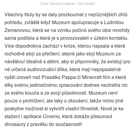
(Foto: Červený koberec, Tom Kordík)
Všechny tituly by se daly prozkoumat z nejrůznějších úhlů
pohledu, zvláště když Muzeum spolupracuje s Ludmilou
Zemanovou, která se na vzniku počinů svého otce mnohdy
sama podílela a která je s provozovateli v úzkém kontaktu.
Více dopodrobna zachází v knize, kterou napsala a která
rozhodně stojí za přečtení, stejně jako stojí Muzeum za
návštěvu! Ideálně s dětmi, aby si připomněly, že existují pro
ně určená audiovizuální dílka, která mají nepopsatelně
vyšší úroveň než Prasátko Peppa či Minecraft film a která
díky svému jedinečnému zpracování dodnes neztratila nic
ze svého kouzla a ze svojí působivosti. Muzeum není
pouze o prohlížení, ale taky o zkoušení, takže mimo jiné
poskytne možnost si vytvořit vlastní filmeček. Nově je ke
stažení i aplikace Cinemo, která dokáže přesunout
dinosaury z pravěku do současnosti!