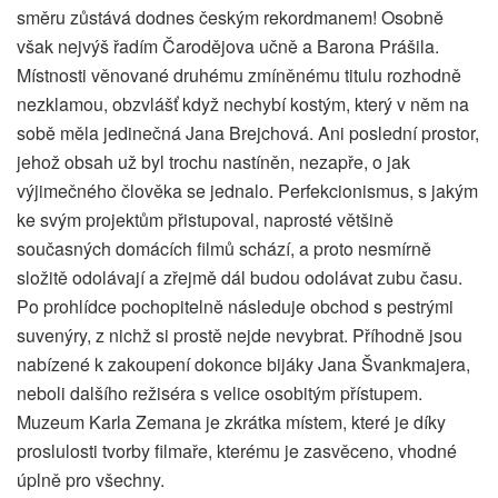
směru zůstává dodnes českým rekordmanem! Osobně
však nejvýš řadím Čarodějova učně a Barona Prášila.
Místnosti věnované druhému zmíněnému titulu rozhodně
nezklamou, obzvlášť když nechybí kostým, který v něm na
sobě měla jedinečná Jana Brejchová. Ani poslední prostor,
jehož obsah už byl trochu nastíněn, nezapře, o jak
výjimečného člověka se jednalo. Perfekcionismus, s jakým
ke svým projektům přistupoval, naprosté většině
současných domácích filmů schází, a proto nesmírně
složitě odolávají a zřejmě dál budou odolávat zubu času.
Po prohlídce pochopitelně následuje obchod s pestrými
suvenýry, z nichž si prostě nejde nevybrat. Příhodně jsou
nabízené k zakoupení dokonce bijáky Jana Švankmajera,
neboli dalšího režiséra s velice osobitým přístupem.
Muzeum Karla Zemana je zkrátka místem, které je díky
proslulosti tvorby filmaře, kterému je zasvěceno, vhodné
úplně pro všechny.