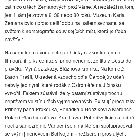
zatímco u těch Zemanových prožíváme. A nezáleží na tom,
jestli nám je zrovna 8, 38 nebo 80 roků. Muzeum Karla
Zemana bylo i proto delší dobu na našem seznamu se
světem kinematografie souvisejících míst, která je třeba
navštívit.
Na samotném úvodu celé prohlídky si zkontrolujeme
filmografii, díky čemuž si připomeneme, že tituly Cesta do
pravěku, Vynález zkázy, Bláznova kronika, Na kometě,
Baron Prášil, Ukradená vzducholoď a Čarodějův učeň
nebyly jedinými, které rodák z Ostroměře na Jičínsku
vytvořil. Faktem zůstává, že ty ostatní zůstávají trochu
neprávem ve stínu těch vyjmenovaných. Existují přece taky
Příběhy pana Prokouka, Pohádka o Honzíkovi a Mařence,
Poklad Ptačího ostrova, Král Lávra, Pohádky tisíce a jedné
noci a samozřejmě Vánoční sen, na kterém spolupracoval
se svým jmenovcem Bořivojem – režisérem proslulých,