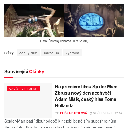
(Foto: Červený koberec, Tom Kordík)
Štítky:
český film
muzeum
výstava
Související
Články
Na premiéře filmu Spider-Man:
NAVŠTÍVILI JSME
Zbrusu nový den nechyběl
Adam Mišík, český hlas Toma
Hollanda
OD
ELIŠKA BARTLOVÁ
31 ČERVENCE, 2026
Spider-Man patří dlouhodobě k nejoblíbenějším superhrdinům.
Není proto divu, když se do kin chystá nový snímek věnovaný