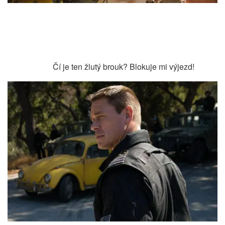
Čí je ten žlutý brouk? Blokuje mi výjezd!