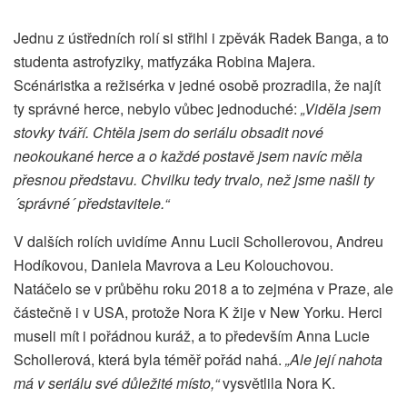
Jednu z ústředních rolí si střihl i zpěvák Radek Banga, a to
studenta astrofyziky, matfyzáka Robina Majera.
Scénáristka a režisérka v jedné osobě prozradila, že najít
ty správné herce, nebylo vůbec jednoduché:
„Viděla jsem
stovky tváří. Chtěla jsem do seriálu obsadit nové
neokoukané herce a o každé postavě jsem navíc měla
přesnou představu. Chvilku tedy trvalo, než jsme našli ty
´správné´ představitele.“
V dalších rolích uvidíme Annu Lucii Schollerovou, Andreu
Hodíkovou, Daniela Mavrova a Leu Kolouchovou.
Natáčelo se v průběhu roku 2018 a to zejména v Praze, ale
částečně i v USA, protože Nora K žije v New Yorku. Herci
museli mít i pořádnou kuráž, a to především Anna Lucie
Schollerová, která byla téměř pořád nahá.
„Ale její nahota
má v seriálu své důležité místo,“
vysvětlila Nora K.