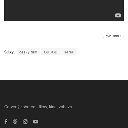
(Foto: OBBOD)
Štítky:
český film
OBBOD
seriál
Červený koberec - filmy, kino, zábava