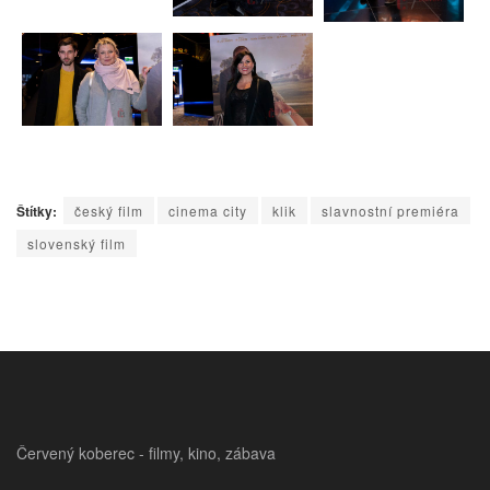
Štítky:
český film
cinema city
klik
slavnostní premiéra
slovenský film
Červený koberec - filmy, kino, zábava