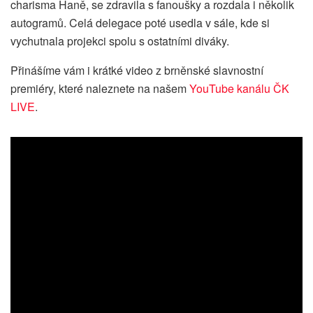
charisma Haně, se zdravila s fanoušky a rozdala i několik
autogramů. Celá delegace poté usedla v sále, kde si
vychutnala projekci spolu s ostatními diváky.
Přinášíme vám i krátké video z brněnské slavnostní
premiéry, které naleznete na našem
YouTube kanálu ČK
LIVE
.