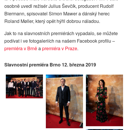
osobně uvedl režisér Julius Ševčík, producent Rudolf
Biermann, spisovatel Simon Mawer a dánský herec
Roland Møller, který opět hýřil dobrou náladou.
Jak to na slavnostních premiérách vypadalo, se můžete
podívat i ve fotogaleriích na našem Facebook profilu –
premiéra v Brně
a
premiéra v Praze
.
Slavnostní premiéra Brno 12. března 2019