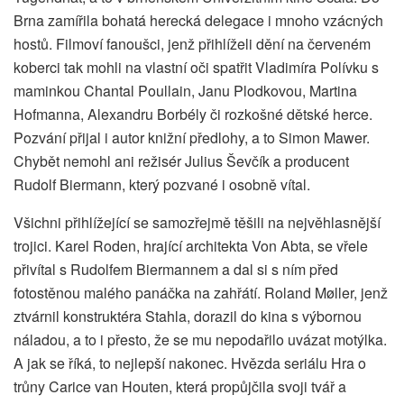
Brna zamířila bohatá herecká delegace i mnoho vzácných
hostů. Filmoví fanoušci, jenž přihlíželi dění na červeném
koberci tak mohli na vlastní oči spatřit Vladimíra Polívku s
maminkou Chantal Poullain, Janu Plodkovou, Martina
Hofmanna, Alexandru Borbély či rozkošné dětské herce.
Pozvání přijal i autor knižní předlohy, a to Simon Mawer.
Chybět nemohl ani režisér Julius Ševčík a producent
Rudolf Biermann, který pozvané i osobně vítal.
Všichni přihlížející se samozřejmě těšili na nejvěhlasnější
trojici. Karel Roden, hrající architekta Von Abta, se vřele
přivítal s Rudolfem Biermannem a dal si s ním před
fotostěnou malého panáčka na zahřátí. Roland Møller, jenž
ztvárnil konstruktéra Stahla, dorazil do kina s výbornou
náladou, a to i přesto, že se mu nepodařilo uvázat motýlka.
A jak se říká, to nejlepší nakonec. Hvězda seriálu Hra o
trůny Carice van Houten, která propůjčila svoji tvář a