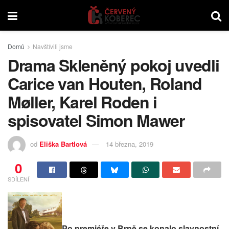
Domů
Navštívili jsme
Drama Skleněný pokoj uvedli
Carice van Houten, Roland
Møller, Karel Roden i
spisovatel Simon Mawer
od
Eliška Bartlová
14 března, 2019
0
SDÍLENÍ
Po premiéře v Brně se konalo slavnostní