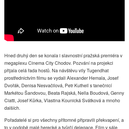
Hned druhý den se konala i slavnostní pražská premiéra v
megaplexu Cinema City Chodov. Pozvání na projekci
přijala celá řada hostů. Na návštěvu vily Tugendhat
prostřednictvím filmu se vydali Alexander Hemala, Josef
Dvořák, Denisa Nesvačilová, Petr Kutheil s tanečnicí
Markétou Šandovou, Beata Rajská, Nella Boudová, Genny
Ciatti, Josef Kůrka, Vlastina Kounická Svátková a mnoho
dalších.
Pořadatelé si pro všechny přítomné připravili překvapení, a
to v podobě malé herecké a tvůrčí delegace. Film v sále