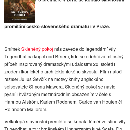
promítání česko-slovenského dramatu i v Praze.
Snímek
Skleněný pokoj
nás zavede do legendární vily
Tugendhat na kopci nad Brnem, kde se odehrává milostný
příběh inspirovaný dramatickými událostmi 20. století i
zrodem ikonického architektonického skvostu. Film natočil
režisér Julius Ševčík na motivy knihy anglického
spisovatele Simona Mawera. Skleněný pokoj se navíc
pyšní i hvězdným mezinárodním obsazením v čele s
Hannou Alström, Karlem Rodenem, Carice van Houten či
Rolandem Møllerem.
Velkolepá slavnostní premiéra se konala téměř ve stínu vily
Tugendhat, a to v brněnském Univerzitním kině Scala. Do