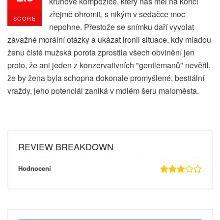
kruhové kompozice, který nás měl na konci
zřejmě ohromit, s nikým v sedačce moc
SCORE
nepohne. Přestože se snímku daří vyvolat
závažné morální otázky a ukázat ironii situace, kdy mladou
ženu čistě mužská porota zprostila všech obvinění jen
proto, že ani jeden z konzervativních "gentlemanů" nevěřil,
že by žena byla schopna dokonale promyšlené, bestiální
vraždy, jeho potenciál zaniká v mdlém šeru maloměsta.
REVIEW BREAKDOWN
Hodnocení