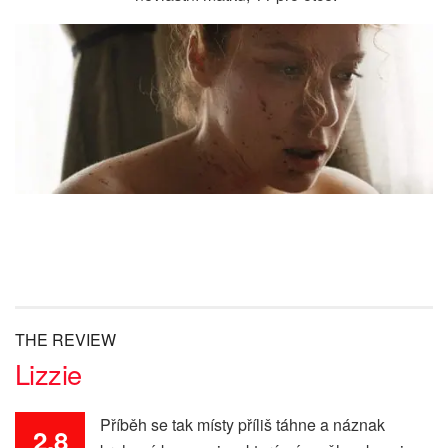
THE REVIEW
Lizzie
Příběh se tak místy příliš táhne a náznak
2.8