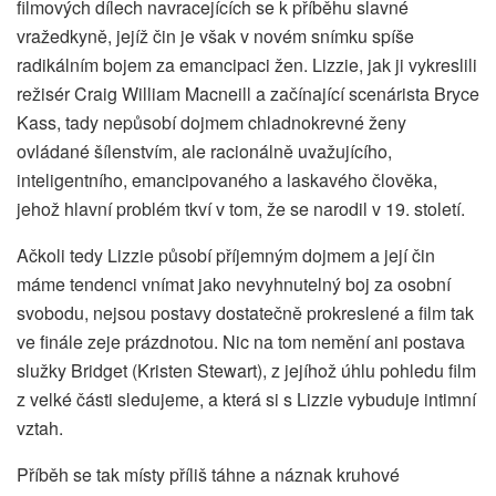
filmových dílech navracejících se k příběhu slavné
vražedkyně, jejíž čin je však v novém snímku spíše
radikálním bojem za emancipaci žen. Lizzie, jak ji vykreslili
režisér Craig William Macneill a začínající scenárista Bryce
Kass, tady nepůsobí dojmem chladnokrevné ženy
ovládané šílenstvím, ale racionálně uvažujícího,
inteligentního, emancipovaného a laskavého člověka,
jehož hlavní problém tkví v tom, že se narodil v 19. století.
Ačkoli tedy Lizzie působí příjemným dojmem a její čin
máme tendenci vnímat jako nevyhnutelný boj za osobní
svobodu, nejsou postavy dostatečně prokreslené a film tak
ve finále zeje prázdnotou. Nic na tom nemění ani postava
služky Bridget (Kristen Stewart), z jejíhož úhlu pohledu film
z velké části sledujeme, a která si s Lizzie vybuduje intimní
vztah.
Příběh se tak místy příliš táhne a náznak kruhové