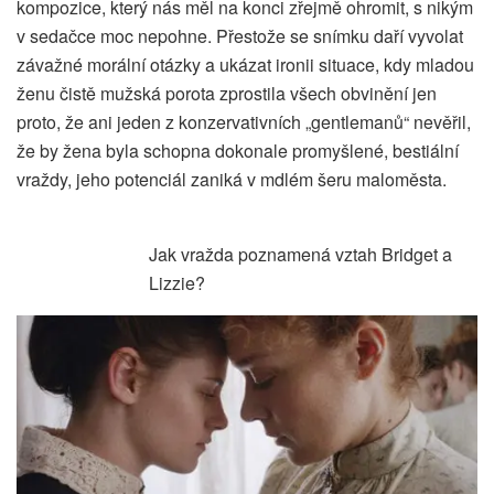
kompozice, který nás měl na konci zřejmě ohromit, s nikým
v sedačce moc nepohne. Přestože se snímku daří vyvolat
závažné morální otázky a ukázat ironii situace, kdy mladou
ženu čistě mužská porota zprostila všech obvinění jen
proto, že ani jeden z konzervativních „gentlemanů“ nevěřil,
že by žena byla schopna dokonale promyšlené, bestiální
vraždy, jeho potenciál zaniká v mdlém šeru maloměsta.
Jak vražda poznamená vztah Bridget a
Lizzie?