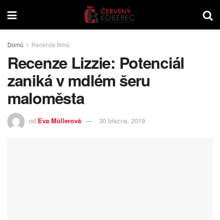
Domů
Recenze filmů
Recenze Lizzie: Potenciál
zaniká v mdlém šeru
maloměsta
od
Eva Müllerová
30 března, 2019