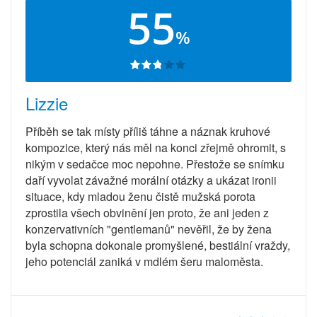
55
%
Lizzie
Příběh se tak místy příliš táhne a náznak kruhové
kompozice, který nás měl na konci zřejmě ohromit, s
nikým v sedačce moc nepohne. Přestože se snímku
daří vyvolat závažné morální otázky a ukázat ironii
situace, kdy mladou ženu čistě mužská porota
zprostila všech obvinění jen proto, že ani jeden z
konzervativních "gentlemanů" nevěřil, že by žena
byla schopna dokonale promyšlené, bestiální vraždy,
jeho potenciál zaniká v mdlém šeru maloměsta.