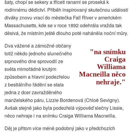
šaty, chopí se sekery a třiceti ranami se proseká k
rodinnému dědictví. Příběh inspirovaný skutečnou událostí
diváky znovu vrací do městečka Fall River v americkém
Massachusetts, kde se v roce 1892 odehrála vražda tak
děsivá, že místním ještě dlouho poté naháněla noční můry.
Dva vážené a zámožné občany
na snímku
totiž někdo jednoho slunečného
Craiga
srpnového dne sprovodil ze
Williama
světa mimořádně krutým
Macneilla něco
způsobem a hlavní podezřelou
nehraje.
z bestiálního řádění se stala
jedna z dcer zavražděného
manželského páru, Lizzie Bordenová (Chloë Sevigny).
Avšak stejně jako byla podezřelá výpověď slečny Lissie,
něco nehraje i na snímku Craiga Williama Macneilla.
Děj je přitom více méně podobný jako v předchozích