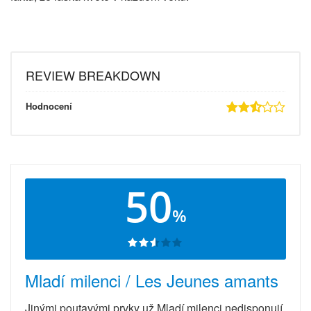
REVIEW BREAKDOWN
Hodnocení
50
%
Mladí milenci / Les Jeunes amants
Jinými poutavými prvky už Mladí milenci nedisponují.