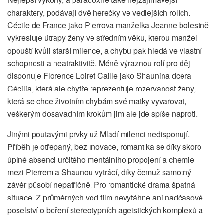
charaktery, podávají dvě herečky ve vedlejších rolích.
Cécile de France jako Pierrova manželka Jeanne bolestně
vykresluje útrapy ženy ve středním věku, kterou manžel
opouští kvůli starší milence, a chybu pak hledá ve vlastní
schopnosti a neatraktivitě. Méně výraznou rolí pro děj
disponuje Florence Loiret Caille jako Shaunina dcera
Cécilia, která ale chytře reprezentuje rozervanost ženy,
která se chce životním chybám své matky vyvarovat,
veškerým dosavadním krokům jim ale jde spíše naproti.
Jinými poutavými prvky už Mladí milenci nedisponují.
Příběh je otřepaný, bez inovace, romantika se díky skoro
úplné absenci určitého mentálního propojení a chemie
mezi Pierrem a Shaunou vytrácí, díky čemuž samotný
závěr působí nepatřičně. Pro romantické drama špatná
situace. Z průměrných vod film nevytáhne ani nadčasové
poselství o boření stereotypních ageistických komplexů a