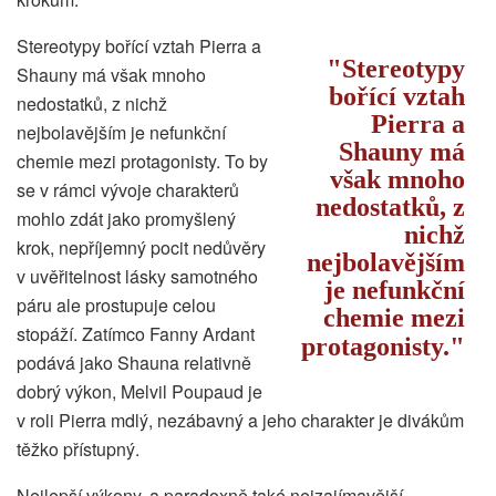
Stereotypy bořící vztah Pierra a
Stereotypy
Shauny má však mnoho
bořící vztah
nedostatků, z nichž
Pierra a
nejbolavějším je nefunkční
Shauny má
chemie mezi protagonisty. To by
však mnoho
se v rámci vývoje charakterů
nedostatků, z
mohlo zdát jako promyšlený
nichž
krok, nepříjemný pocit nedůvěry
nejbolavějším
v uvěřitelnost lásky samotného
je nefunkční
páru ale prostupuje celou
chemie mezi
stopáží. Zatímco Fanny Ardant
protagonisty.
podává jako Shauna relativně
dobrý výkon, Melvil Poupaud je
v roli Pierra mdlý, nezábavný a jeho charakter je divákům
těžko přístupný.
Nejlepší výkony, a paradoxně také nejzajímavější