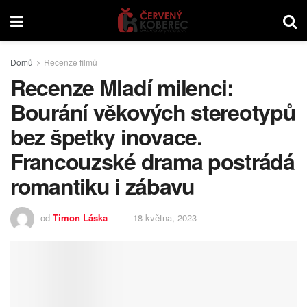
Domů
Recenze filmů
Recenze Mladí milenci:
Bourání věkových stereotypů
bez špetky inovace.
Francouzské drama postrádá
romantiku i zábavu
od
Timon Láska
18 května, 2023