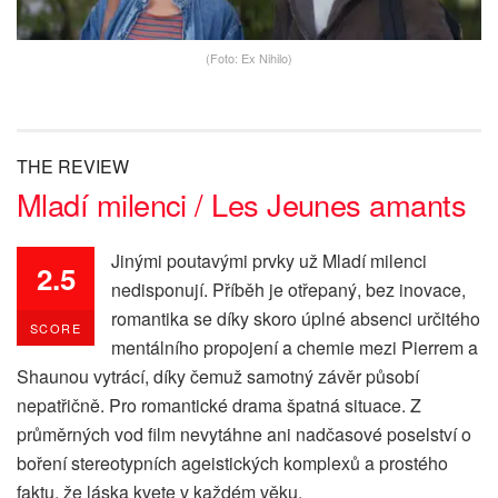
(Foto: Ex Nihilo)
THE REVIEW
Mladí milenci / Les Jeunes amants
Jinými poutavými prvky už Mladí milenci
2.5
nedisponují. Příběh je otřepaný, bez inovace,
romantika se díky skoro úplné absenci určitého
SCORE
mentálního propojení a chemie mezi Pierrem a
Shaunou vytrácí, díky čemuž samotný závěr působí
nepatřičně. Pro romantické drama špatná situace. Z
průměrných vod film nevytáhne ani nadčasové poselství o
boření stereotypních ageistických komplexů a prostého
faktu, že láska kvete v každém věku.