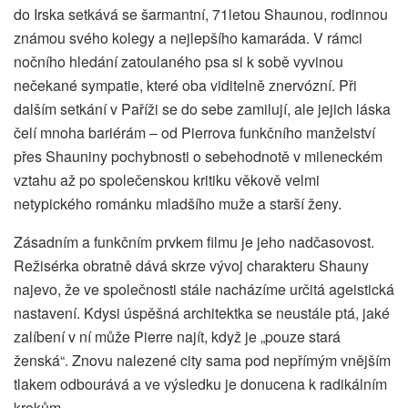
do Irska setkává se šarmantní, 71letou Shaunou, rodinnou
známou svého kolegy a nejlepšího kamaráda. V rámci
nočního hledání zatoulaného psa si k sobě vyvinou
nečekané sympatie, které oba viditelně znervózní. Při
dalším setkání v Paříži se do sebe zamilují, ale jejich láska
čelí mnoha bariérám – od Pierrova funkčního manželství
přes Shauniny pochybnosti o sebehodnotě v mileneckém
vztahu až po společenskou kritiku věkově velmi
netypického románku mladšího muže a starší ženy.
Zásadním a funkčním prvkem filmu je jeho nadčasovost.
Režisérka obratně dává skrze vývoj charakteru Shauny
najevo, že ve společnosti stále nacházíme určitá ageistická
nastavení. Kdysi úspěšná architektka se neustále ptá, jaké
zalíbení v ní může Pierre najít, když je „pouze stará
ženská“. Znovu nalezené city sama pod nepřímým vnějším
tlakem odbourává a ve výsledku je donucena k radikálním
krokům.