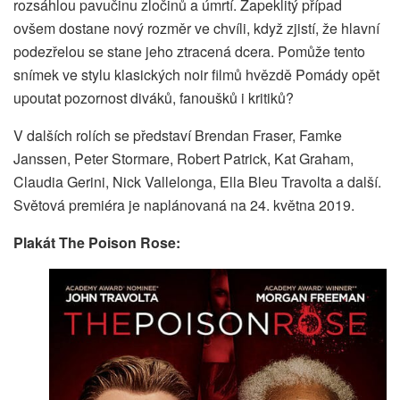
rozsáhlou pavučinu zločinů a úmrtí. Zapeklitý případ
ovšem dostane nový rozměr ve chvíli, když zjistí, že hlavní
podezřelou se stane jeho ztracená dcera. Pomůže tento
snímek ve stylu klasických noir filmů hvězdě Pomády opět
upoutat pozornost diváků, fanoušků i kritiků?
V dalších rolích se představí Brendan Fraser, Famke
Janssen, Peter Stormare, Robert Patrick, Kat Graham,
Claudia Gerini, Nick Vallelonga, Ella Bleu Travolta a další.
Světová premiéra je naplánovaná na 24. května 2019.
Plakát The Poison Rose: