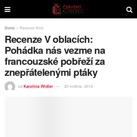
Domů
Recenze filmů
Recenze V oblacích:
Pohádka nás vezme na
francouzské pobřeží za
znepřátelenými ptáky
od
Karolina Widler
20 května, 2019