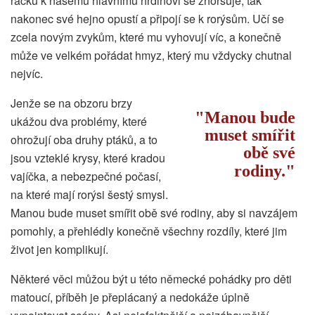
racků k našemu hlavnímu hrdinovi se zhoršuje, tak
nakonec své hejno opustí a připojí se k rorýsům. Učí se
zcela novým zvykům, které mu vyhovují víc, a konečně
může ve velkém pořádat hmyz, který mu vždycky chutnal
nejvíc.
Jenže se na obzoru brzy
Manou bude
ukážou dva problémy, které
muset smířit
ohrožují oba druhy ptáků, a to
obě své
jsou vzteklé krysy, které kradou
rodiny.
vajíčka, a nebezpečné počasí,
na které mají rorýsi šestý smysl.
Manou bude muset smířit obě své rodiny, aby si navzájem
pomohly, a přehlédly konečně všechny rozdíly, které jim
život jen komplikují.
Některé věci můžou být u této německé pohádky pro děti
matoucí, příběh je přeplácaný a nedokáže úplně