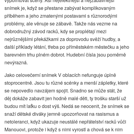
vypointovat scény. Asi nejefektnější a nejzábavnější
snímek je, když se přestane zabývat komplikovaným
příběhem a jeho zmatenými postavami s různorodými
problémy, ale věnuje se zábavě. Takže nás vezme na
dobrodružný závod racků, kdy se proplétají mezi
nejrůznějšími překážkami za doprovodu svěží hudby, a
další příklady létání, třeba po příměstském městečku a jeho
barevném trhu plném dobrot. Hudební čísla jsou poměrně
nevýrazná.
Jako celovečerní snímek V oblacích nefunguje úplně
stoprocentně. Jsou tu různé scénky a menší zápletky, které
se nepovedlo navzájem spojit. Snadno se může stát, že
děj dokáže zabavit jen hodně malé děti, ty trošku starší už
budou mít laťku o dost výš. Nedá se neocenit, že snímek se
snaží dětské diváky jemně upozorňovat na rasismus a
netoleranci, když ukazuje neustálé nepřátelství racků vůči
Manouovi, protože i když s nimi vyrostl a chová se k nim