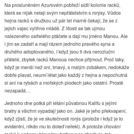
Na prosluněném Azurovém pobřeží sídlí kolonie racků,
která se nijak netají svým nepřátelstvím s rorýsy. Vůdce
hejna racků s družkou už pár let marně čekají, že se z
jejich vajec vylíhne mládě. Z lítosti se tak ujmou
nalezeného osiřelého ptáčete a dají mu jméno Manou. Ale
i jim se zadaří a mají rázem jednoho pravého syna a
druhého adoptovaného. I když jsou ti dva nerozluční
přátelé, zbytek racků Manoua nechce přijmout. Proč taky,
když je menší než oni, tmavý, s malým zobákem, nedokáže
dobře plavat, neumí létat jako každý z hejna a nepochutná
si ani na rybách a mořských plodech jako ostatní. Prostě
nezapadá…
Jednoho dne potká při létání půvabnou Kalifu s jejími
bratry a všichni vypadají jako on. Jaké je jeho překvapení,
když zjistí, že je ve skutečnosti rorýs (protože i když je to
evidentní, nikdo mu to doteď neřekl). A protože chování