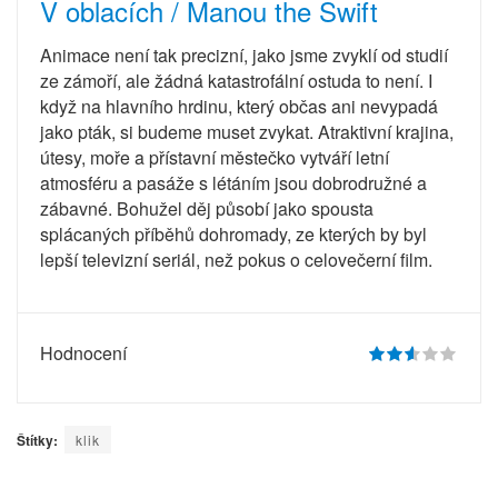
V oblacích / Manou the Swift
Animace není tak precizní, jako jsme zvyklí od studií
ze zámoří, ale žádná katastrofální ostuda to není. I
když na hlavního hrdinu, který občas ani nevypadá
jako pták, si budeme muset zvykat. Atraktivní krajina,
útesy, moře a přístavní městečko vytváří letní
atmosféru a pasáže s létáním jsou dobrodružné a
zábavné. Bohužel děj působí jako spousta
splácaných příběhů dohromady, ze kterých by byl
lepší televizní seriál, než pokus o celovečerní film.
Hodnocení
Štítky:
klik