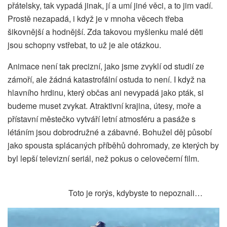
přátelsky, tak vypadá jinak, jí a umí jiné věci, a to jim vadí.
Prostě nezapadá, i když je v mnoha věcech třeba
šikovnější a hodnější. Zda takovou myšlenku malé děti
jsou schopny vstřebat, to už je ale otázkou.
Animace není tak precizní, jako jsme zvyklí od studií ze
zámoří, ale žádná katastrofální ostuda to není. I když na
hlavního hrdinu, který občas ani nevypadá jako pták, si
budeme muset zvykat. Atraktivní krajina, útesy, moře a
přístavní městečko vytváří letní atmosféru a pasáže s
létáním jsou dobrodružné a zábavné. Bohužel děj působí
jako spousta splácaných příběhů dohromady, ze kterých by
byl lepší televizní seriál, než pokus o celovečerní film.
Toto je rorýs, kdybyste to nepoznali…