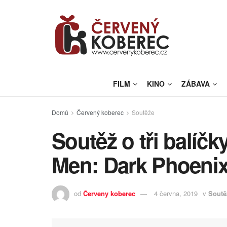
FILM
KINO
ZÁBAVA
Domů
Červený koberec
Soutěže
Soutěž o tři balíčk
Men: Dark Phoeni
od
Červeny koberec
4 června, 2019
v
Soutě