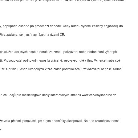
ovozovateli nepodaří spojit se s výhercem do 14 dní, od zjištění výherce, ztrácí účastník
by, popřípadě osobně po předchozí dohodě. Ceny budou výherci zaslány nejpozději do
 výhra zaslána, se musí nacházet na území ČR.
h služeb ani jiných osob a neručí za ztrátu, poškození nebo nedoručení výher při
tí. Provozovatel opětovně neposílá vrácené, nevyzvednuté výhry. Výherce může své
pouze a přímo u osob uvedených v záručních podmínkách. Provozovatel nenese žádnou
bních údajů pro marketingové účely internetových stránek www.cervenykoberec.cz
Pravidla přečetl, porozuměl jim a tyto podmínky akceptoval. Na tuto skutečnost nemá
v.