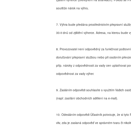
zjištění výherce (zveřejnění na stránkách). Pokud se Pr
soutěže nárok na výhru.
7. Výhra bude předána prostřednictvím přepravní služ
30-ti dnů od zjištění výherce. Adresa, na kterou bude
8. Provozovatel není odpovědný za funkčnost poštovníc
doručování přepravní službou nebo při osobním převze
příp. nároky z odpovědnosti za vady cen uplatňovat 
odpovědnost za vady výher.
9. Zasláním odpovědi souhlasíte s využitím Vašich oso
(např. zasílání obchodních sdělení na e-mail).
10. Odesláním odpovědi Účastník potvrzuje, že si tyto 
vliv, zda je zaslaná odpověď ve správném tvaru či nikoli