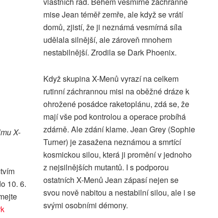
vlastních řad. Během vesmírné záchranné
mise Jean téměř zemře, ale když se vrátí
domů, zjistí, že ji neznámá vesmírná síla
udělala silnější, ale zároveň mnohem
nestabilnější. Zrodila se Dark Phoenix.
Když skupina X-Menů vyrazí na celkem
rutinní záchrannou misi na oběžné dráze k
ohrožené posádce raketoplánu, zdá se, že
mají vše pod kontrolou a operace probíhá
zdárně. Ale zdání klame. Jean Grey (Sophie
lmu X-
Turner) je zasažena neznámou a smrtící
kosmickou silou, která ji promění v jednoho
z nejsilnějších mutantů. I s podporou
ctvím
ostatních X-Menů Jean zápasí nejen se
o 10. 6.
svou nově nabitou a nestabilní silou, ale i se
mejte
svými osobními démony.
rk