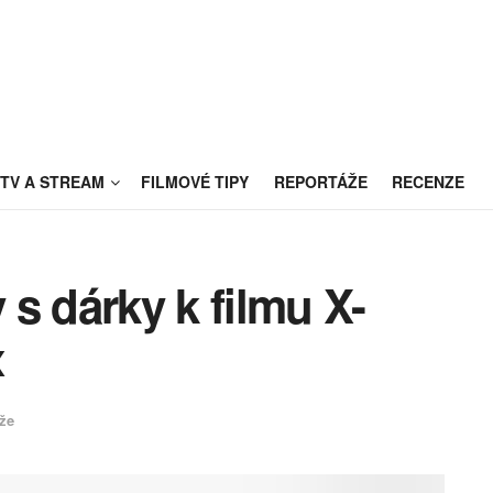
TV A STREAM
FILMOVÉ TIPY
REPORTÁŽE
RECENZE
y s dárky k filmu X-
x
že