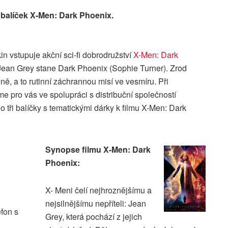
 balíček X-Men: Dark Phoenix.
kin vstupuje akční sci-fi dobrodružství
X-Men: Dark
 Jean Grey stane Dark Phoenix (Sophie Turner). Zrod
ně, a to rutinní záchrannou misí ve vesmíru. Při
sme pro vás ve spolupráci s distribuční společností
o tři balíčky s tematickými dárky k filmu X-Men: Dark
Synopse filmu X-Men: Dark
Phoenix:
X- Meni čelí nejhroznějšímu a
nejsilnějšímu nepříteli: Jean
efon s
Grey, která pochází z jejich