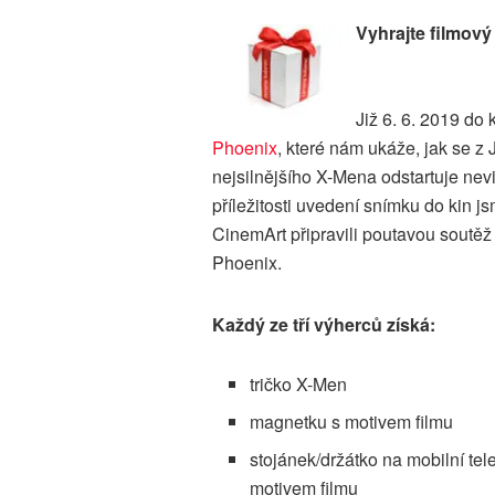
Vyhrajte filmový
Již 6. 6. 2019 do 
Phoenix
, které nám ukáže, jak se z
nejsilnějšího X-Mena odstartuje nevi
příležitosti uvedení snímku do kin j
CinemArt připravili poutavou soutěž 
Phoenix.
Každý ze tří výherců získá:
tričko X-Men
magnetku s motivem filmu
stojánek/držátko na mobilní tel
motivem filmu