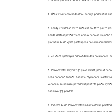
1. Soutěž probíhá v období od 4. 6. 2019 do 10. 6. 2
2. Účast v soutěži o hodnotnou cenu je podmíněná zas
3. Každý uživatel se může zúčastnit soutěže pouze jed
Každá další odpověď z téže adresy nebo od stejného 
pro výhru, bude výhra postoupena dalšímu soutěžícímu.
4. Ze všech správných odpovědí budou po ukončení sou
5. Provozovatel si vyhrazuje právo zkrátit, přerušit nebo
nebo podobné finanční hodnotě. Vymáhání účasti v sout
vědomím, že nemůže požadovat peněžité plnění výměnou
dodržovat její pravidla.
6. Výherce bude Provozovatelem kontaktován prostředni