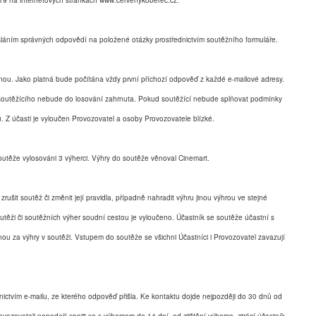
019 na internetových stránkách www.cervenykoberec.cz.
láním správných odpovědí na položené otázky prostřednictvím soutěžního formuláře.
nou. Jako platná bude počítána vždy první příchozí odpověď z každé e-mailové adresy.
soutěžícího nebude do losování zahrnuta. Pokud soutěžící nebude splňovat podmínky
 Z účasti je vyloučen Provozovatel a osoby Provozovatele blízké.
těže vylosováni 3 výherci. Výhry do soutěže věnoval Cinemart.
 zrušit soutěž či změnit její pravidla, případně nahradit výhru jinou výhrou ve stejné
ěži či soutěžních výher soudní cestou je vyloučeno. Účastník se soutěže účastní s
 za výhry v soutěži. Vstupem do soutěže se všichni Účastníci i Provozovatel zavazují
ctvím e-mailu, ze kterého odpověď přišla. Ke kontaktu dojde nejpozději do 30 dnů od