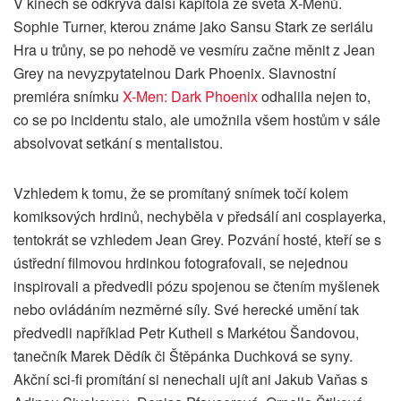
V kinech se odkrývá další kapitola ze světa X-Menů.
Sophie Turner, kterou známe jako Sansu Stark ze seriálu
Hra u trůny, se po nehodě ve vesmíru začne měnit z Jean
Grey na nevyzpytatelnou Dark Phoenix. Slavnostní
premiéra snímku
X-Men: Dark Phoenix
odhalila nejen to,
co se po incidentu stalo, ale umožnila všem hostům v sále
absolvovat setkání s mentalistou.
Vzhledem k tomu, že se promítaný snímek točí kolem
komiksových hrdinů, nechyběla v předsálí ani cosplayerka,
tentokrát se vzhledem Jean Grey. Pozvání hosté, kteří se s
ústřední filmovou hrdinkou fotografovali, se nejednou
inspirovali a předvedli pózu spojenou se čtením myšlenek
nebo ovládáním nezměrné síly. Své herecké umění tak
předvedli například Petr Kutheil s Markétou Šandovou,
tanečník Marek Dědík či Štěpánka Duchková se syny.
Akční sci-fi promítání si nenechali ujít ani Jakub Vaňas s