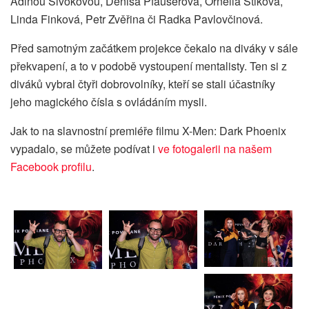
Adinou Sivokovou, Denisa Pfauserová, Ornella Štiková,
Linda Finková, Petr Zvěřina či Radka Pavlovčinová.
Před samotným začátkem projekce čekalo na diváky v sále
překvapení, a to v podobě vystoupení mentalisty. Ten si z
diváků vybral čtyři dobrovolníky, kteří se stali účastníky
jeho magického čísla s ovládáním mysli.
Jak to na slavnostní premiéře filmu X-Men: Dark Phoenix
vypadalo, se můžete podívat i
ve fotogalerii na našem
Facebook profilu
.