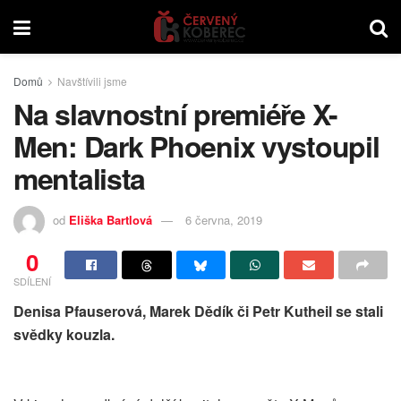
Domů
Navštívili jsme
Na slavnostní premiéře X-
Men: Dark Phoenix vystoupil
mentalista
od
Eliška Bartlová
6 června, 2019
0
SDÍLENÍ
Denisa Pfauserová, Marek Dědík či Petr Kutheil se stali
svědky kouzla.