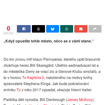
0
SDÍLENÍ
„Když opustíte tohle město, něco se s vámi stane.“
Do kin znovu míří klaun Pennywise, kterého opět bravurně
ztvárňuje herec Bill Skarsgård. Uběhlo sedmadvacet let a
do městečka Derry se vrací zlo a členové Klubu smolařů, a
to v hororu
To Kapitola 2
, natočeného na motivy knihy
spisovatele Stephena Kinga. Jak bude pokračování
snímku
To
z roku 2017 vypadat, ukazuje hlavní trailer.
Partička dětí vyrostla. Bill Denbrough (
James McAvoy
),