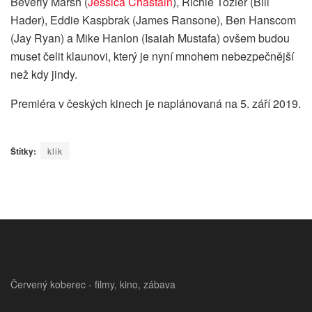
Beverly Marsh (
Jessica Chastain
), Richie Tozier (Bill
Hader), Eddie Kaspbrak (James Ransone), Ben Hanscom
(Jay Ryan) a Mike Hanlon (Isaiah Mustafa) ovšem budou
muset čelit klaunovi, který je nyní mnohem nebezpečnější
než kdy jindy.
Premiéra v českých kinech je naplánovaná na 5. září 2019.
Štítky:
klik
Červený koberec - filmy, kino, zábava