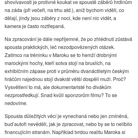
shovívavosti je protivné koukat ve spoustě záběrů hrdinům
na záda (při večeři, na trhu atd.), aniž bychom viděli, co
dělají, jindy jsou záběry z noci, kde není nic vidět, a
kamera je často roztřepaná.
Na zpracování je dále nepříjemné, že po zhlédnutí zůstává
spousta praktických, leč nezodpovězených otázek.
Zatímco na tréninku v Maroku se to hemží drobnými
marockými hochy, kteří sotva stojí na bruslích, na
exhibičním zápase proti v průměru dvanáctiletým českým
hráčům najednou stojí dvakrát větší dospělí muži. Proč?
Vysvětlení to má, ale dokumentaristé ho divákům
nezprostředkují. Snad kvůli sponzorům filmu? To se
nedovíme.
Spousta důležitých věcí je vynechaná nebo jen zmíněná,
buď autoři nevěděli, jak je zpracovat, nebo by se to nelíbilo
financujícím stranám. Například tvrdou realitu Maroka si