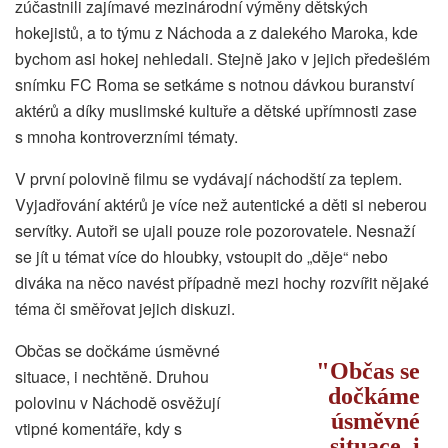
zúčastnili zajímavé mezinárodní výměny dětských
hokejistů, a to týmu z Náchoda a z dalekého Maroka, kde
bychom asi hokej nehledali. Stejně jako v jejich předešlém
snímku FC Roma se setkáme s notnou dávkou buranství
aktérů a díky muslimské kultuře a dětské upřímnosti zase
s mnoha kontroverzními tématy.
V první polovině filmu se vydávají náchodští za teplem.
Vyjadřování aktérů je více než autentické a děti si neberou
servítky. Autoři se ujali pouze role pozorovatele. Nesnaží
se jít u témat více do hloubky, vstoupit do „děje“ nebo
diváka na něco navést případně mezi hochy rozvířit nějaké
téma či směřovat jejich diskuzi.
Občas se dočkáme úsměvné
Občas se
situace, i nechtěně. Druhou
dočkáme
polovinu v Náchodě osvěžují
úsměvné
vtipné komentáře, kdy s
situace, i