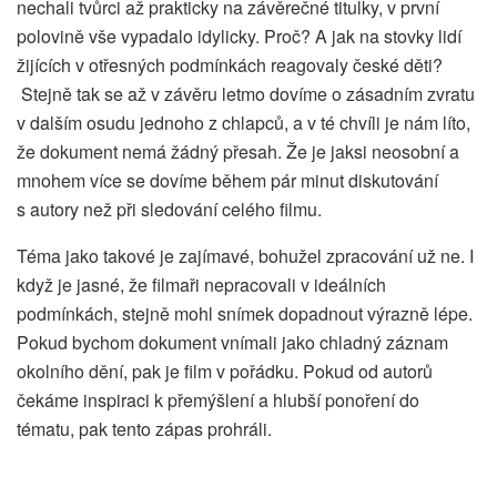
nechali tvůrci až prakticky na závěrečné titulky, v první
polovině vše vypadalo idylicky. Proč? A jak na stovky lidí
žijících v otřesných podmínkách reagovaly české děti?
Stejně tak se až v závěru letmo dovíme o zásadním zvratu
v dalším osudu jednoho z chlapců, a v té chvíli je nám líto,
že dokument nemá žádný přesah. Že je jaksi neosobní a
mnohem více se dovíme během pár minut diskutování
s autory než při sledování celého filmu.
Téma jako takové je zajímavé, bohužel zpracování už ne. I
když je jasné, že filmaři nepracovali v ideálních
podmínkách, stejně mohl snímek dopadnout výrazně lépe.
Pokud bychom dokument vnímali jako chladný záznam
okolního dění, pak je film v pořádku. Pokud od autorů
čekáme inspiraci k přemýšlení a hlubší ponoření do
tématu, pak tento zápas prohráli.