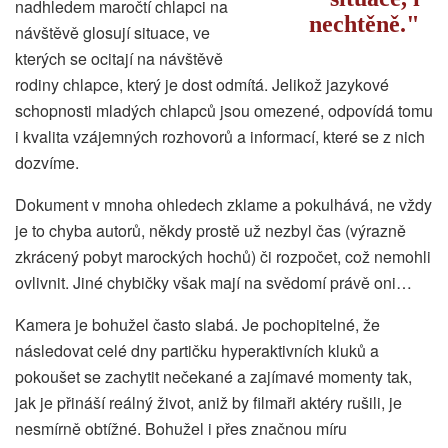
nadhledem maročtí chlapci na
nechtěně.
návštěvě glosují situace, ve
kterých se ocitají na návštěvě
rodiny chlapce, který je dost odmítá. Jelikož jazykové
schopnosti mladých chlapců jsou omezené, odpovídá tomu
i kvalita vzájemných rozhovorů a informací, které se z nich
dozvíme.
Dokument v mnoha ohledech zklame a pokulhává, ne vždy
je to chyba autorů, někdy prostě už nezbyl čas (výrazně
zkrácený pobyt marockých hochů) či rozpočet, což nemohli
ovlivnit. Jiné chybičky však mají na svědomí právě oni…
Kamera je bohužel často slabá. Je pochopitelné, že
následovat celé dny partičku hyperaktivních kluků a
pokoušet se zachytit nečekané a zajímavé momenty tak,
jak je přináší reálný život, aniž by filmaři aktéry rušili, je
nesmírně obtížné. Bohužel i přes značnou míru