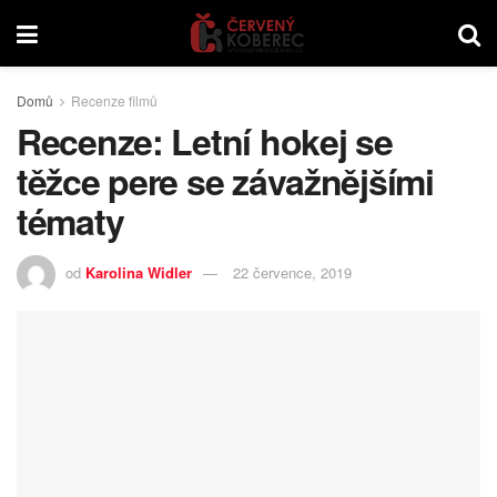
Domů
Recenze filmů
Recenze: Letní hokej se
těžce pere se závažnějšími
tématy
od
Karolina Widler
22 července, 2019