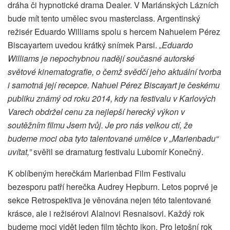
dráha či hypnotické drama Dealer. V Mariánských Lázních
bude mít tento umělec svou masterclass. Argentinský
režisér Eduardo Williams spolu s hercem Nahuelem Pérez
Biscayartem uvedou krátký snímek Parsi.
„Eduardo
Williams je nepochybnou nadějí současné autorské
světové kinematografie, o čemž svědčí jeho aktuální tvorba
i samotná její recepce. Nahuel Pérez Biscayart je českému
publiku známý od roku 2014, kdy na festivalu v Karlových
Varech obdržel cenu za nejlepší herecký výkon v
soutěžním filmu Jsem tvůj. Je pro nás velkou ctí, že
budeme moci oba tyto talentované umělce v „Marienbadu“
uvítat,”
svěřil se dramaturg festivalu Lubomír Konečný.
K oblíbeným herečkám Marienbad Film Festivalu
bezesporu patří herečka Audrey Hepburn. Letos poprvé je
sekce Retrospektiva je věnována nejen této talentované
krásce, ale i režisérovi Alainovi Resnaisovi. Každý rok
budeme moci vidět jeden film těchto ikon. Pro letošní rok