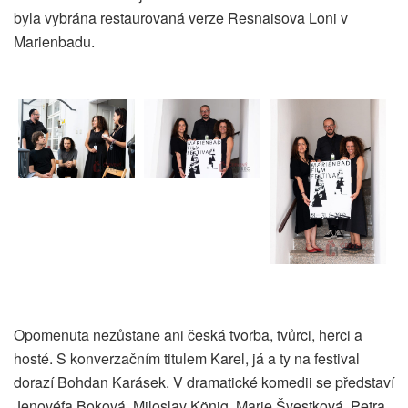
byla vybrána restaurovaná verze Resnaisova Loni v
Marienbadu.
Opomenuta nezůstane ani česká tvorba, tvůrci, herci a
hosté. S konverzačním titulem Karel, já a ty na festival
dorazí Bohdan Karásek. V dramatické komedii se představí
Jenovéfa Boková, Miloslav König, Marie Švestková, Petra