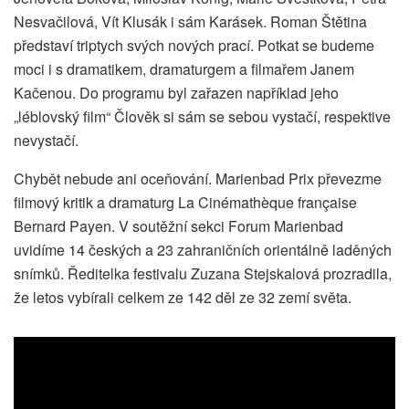
Nesvačilová, Vít Klusák i sám Karásek. Roman Štětina
představí triptych svých nových prací. Potkat se budeme
moci i s dramatikem, dramaturgem a filmařem Janem
Kačenou. Do programu byl zařazen například jeho
„léblovský film“ Člověk si sám se sebou vystačí, respektive
nevystačí.
Chybět nebude ani oceňování. Marienbad Prix převezme
filmový kritik a dramaturg La Cinémathèque française
Bernard Payen. V soutěžní sekci Forum Marienbad
uvidíme 14 českých a 23 zahraničních orientálně laděných
snímků. Ředitelka festivalu Zuzana Stejskalová prozradila,
že letos vybírali celkem ze 142 děl ze 32 zemí světa.