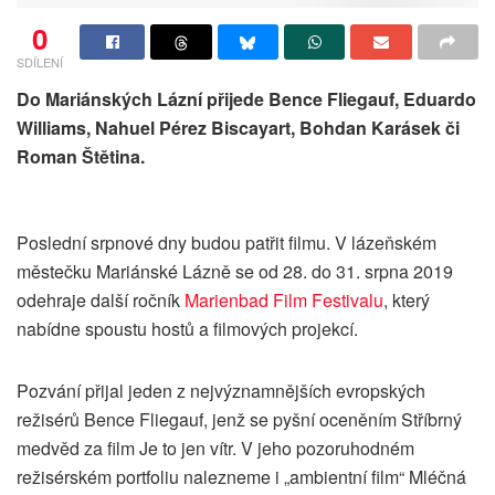
0
SDÍLENÍ
Do Mariánských Lázní přijede Bence Fliegauf, Eduardo
Williams, Nahuel Pérez Biscayart, Bohdan Karásek či
Roman Štětina.
Poslední srpnové dny budou patřit filmu. V lázeňském
městečku Mariánské Lázně se od 28. do 31. srpna 2019
odehraje další ročník
Marienbad Film Festivalu
, který
nabídne spoustu hostů a filmových projekcí.
Pozvání přijal jeden z nejvýznamnějších evropských
režisérů Bence Fliegauf, jenž se pyšní oceněním Stříbrný
medvěd za film Je to jen vítr. V jeho pozoruhodném
režisérském portfoliu nalezneme i „ambientní film“ Mléčná