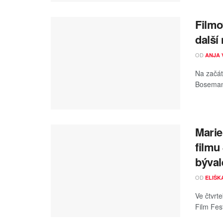
Filmo
další 
OD
ANJA 
Na začát
Boseman. 
Marie
filmu
býval
OD
ELIŠK
Ve čtvrt
Film Fes