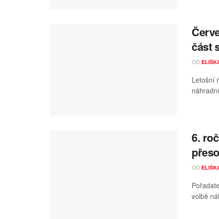
Červe
část 
OD
ELIŠK
Letošní 
náhradní
6. ro
přeso
OD
ELIŠK
Pořadate
volbě ná