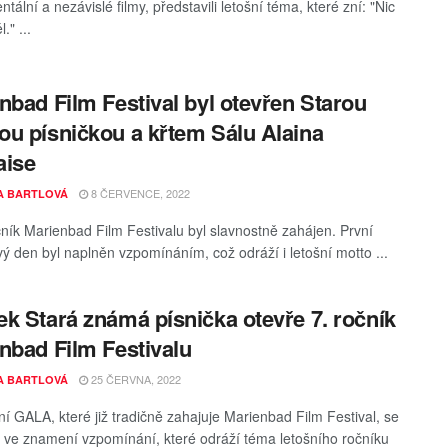
tální a nezávislé filmy, představili letošní téma, které zní: "Nic
l." ...
nbad Film Festival byl otevřen Starou
u písničkou a křtem Sálu Alaina
aise
8 ČERVENCE, 2022
A BARTLOVÁ
očník Marienbad Film Festivalu byl slavnostně zahájen. První
ový den byl naplněn vzpomínáním, což odráží i letošní motto ...
k Stará známá písnička otevře 7. ročník
nbad Film Festivalu
25 ČERVNA, 2022
A BARTLOVÁ
ní GALA, které již tradičně zahajuje Marienbad Film Festival, se
 ve znamení vzpomínání, které odráží téma letošního ročníku