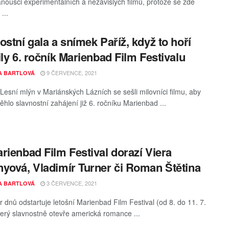
anoušci experimentálních a nezávislých filmů, protože se zde
...
ostní gala a snímek Paříž, když to hoří
ily 6. ročník Marienbad Film Festivalu
9 ČERVENCE, 2021
A BARTLOVÁ
 Lesní mlýn v Mariánských Lázních se sešli milovníci filmu, aby
ěhlo slavnostní zahájení již 6. ročníku Marienbad ...
rienbad Film Festival dorazí Viera
yová, Vladimír Turner či Roman Štětina
3 ČERVENCE, 2021
A BARTLOVÁ
r dnů odstartuje letošní Marienbad Film Festival (od 8. do 11. 7.
terý slavnostně otevře americká romance ...