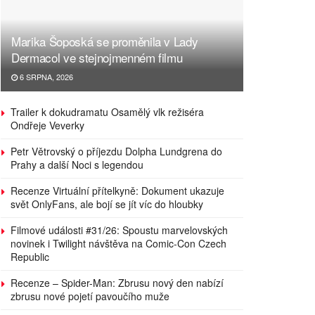
Marika Šoposká se proměnila v Lady
Dermacol ve stejnojmenném filmu
6 SRPNA, 2026
Trailer k dokudramatu Osamělý vlk režiséra
Ondřeje Veverky
Petr Větrovský o příjezdu Dolpha Lundgrena do
Prahy a další Noci s legendou
Recenze Virtuální přítelkyně: Dokument ukazuje
svět OnlyFans, ale bojí se jít víc do hloubky
Filmové události #31/26: Spoustu marvelovských
novinek i Twilight návštěva na Comic-Con Czech
Republic
Recenze – Spider-Man: Zbrusu nový den nabízí
zbrusu nové pojetí pavoučího muže