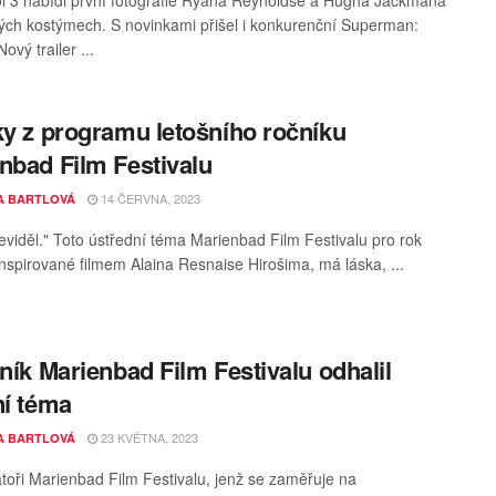
 3 nabídl první fotografie Ryana Reynoldse a Hugha Jackmana
kých kostýmech. S novinkami přišel i konkurenční Superman:
ový trailer ...
ky z programu letošního ročníku
nbad Film Festivalu
14 ČERVNA, 2023
A BARTLOVÁ
 neviděl." Toto ústřední téma Marienbad Film Festivalu pro rok
inspirované filmem Alaina Resnaise Hirošima, má láska, ...
čník Marienbad Film Festivalu odhalil
ní téma
23 KVĚTNA, 2023
A BARTLOVÁ
toři Marienbad Film Festivalu, jenž se zaměřuje na