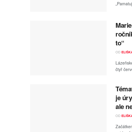
„Pamatuji
Marie
roční
to“
OD
ELIŠK
Lázeňské
čtyř čer
Témat
je úr
ale n
OD
ELIŠK
Začátkem