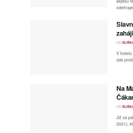
sejdou f
odehraje 
Slavn
zaháj
OD
ELIŠK
V hotelu
zde prob
Na Ma
Čákan
OD
ELIŠK
Již za pá
2021), k