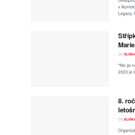
Deadpool
v ikonic
Legacy. N
Stříp
Marie
OD
ELIŠK
"Nic jsi
2023 je 
8. ro
letoš
OD
ELIŠK
Organizá