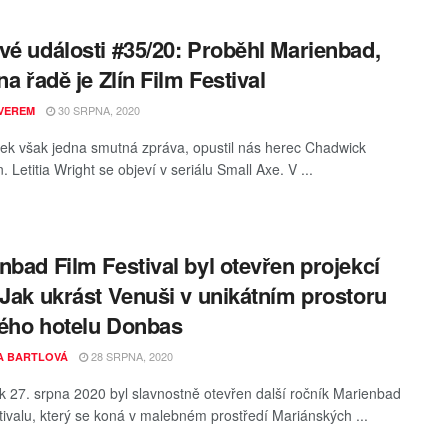
vé události #35/20: Proběhl Marienbad,
na řadě je Zlín Film Festival
30 SRPNA, 2020
VEREM
ek však jedna smutná zpráva, opustil nás herec Chadwick
Letitia Wright se objeví v seriálu Small Axe. V ...
nbad Film Festival byl otevřen projekcí
 Jak ukrást Venuši v unikátním prostoru
ého hotelu Donbas
28 SRPNA, 2020
A BARTLOVÁ
ek 27. srpna 2020 byl slavnostně otevřen další ročník Marienbad
tivalu, který se koná v malebném prostředí Mariánských ...