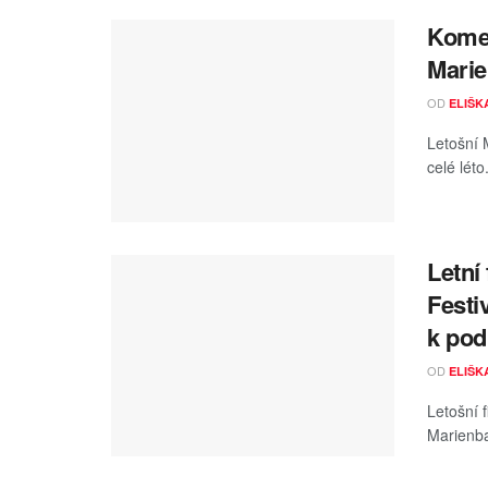
Komed
Marie
OD
ELIŠK
Letošní M
celé léto
Letní
Festi
k pod
OD
ELIŠK
Letošní 
Marienba