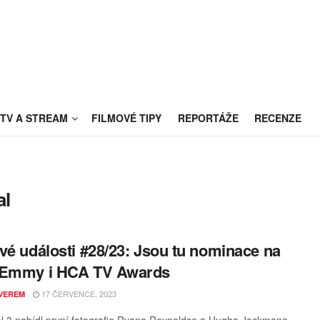
TV A STREAM
FILMOVÉ TIPY
REPORTÁŽE
RECENZE
al
vé události #28/23: Jsou tu nominace na
 Emmy i HCA TV Awards
17 ČERVENCE, 2023
VEREM