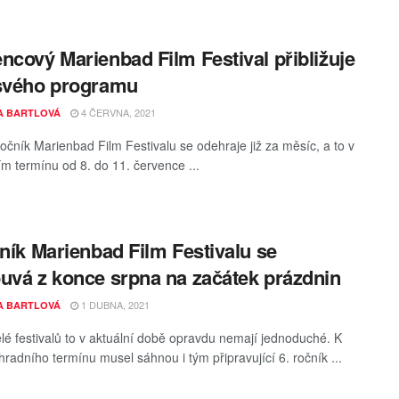
ncový Marienbad Film Festival přibližuje
svého programu
4 ČERVNA, 2021
A BARTLOVÁ
ročník Marienbad Film Festivalu se odehraje již za měsíc, a to v
m termínu od 8. do 11. července ...
čník Marienbad Film Festivalu se
uvá z konce srpna na začátek prázdnin
1 DUBNA, 2021
A BARTLOVÁ
lé festivalů to v aktuální době opravdu nemají jednoduché. K
hradního termínu musel sáhnou i tým připravující 6. ročník ...