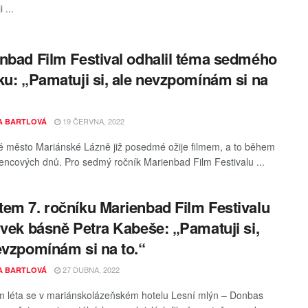
 ...
nbad Film Festival odhalil téma sedmého
ku: „Pamatuji si, ale nevzpomínám si na
19 ČERVNA, 2022
A BARTLOVÁ
 město Mariánské Lázně již posedmé ožije filmem, a to během
vencových dnů. Pro sedmý ročník Marienbad Film Festivalu ...
em 7. ročníku Marienbad Film Festivalu
yvek básně Petra Kabeše: „Pamatuji si,
evzpomínám si na to.“
27 DUBNA, 2022
A BARTLOVÁ
 léta se v mariánskolázeňském hotelu Lesní mlýn ‒ Donbas