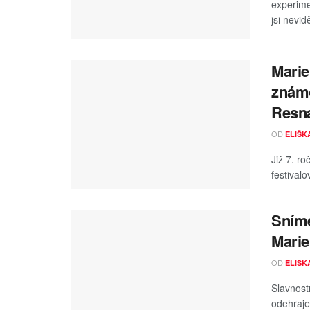
experimen
jsi nevidě
Marie
známo
Resn
OD
ELIŠK
Již 7. r
festival
Sníme
Marie
OD
ELIŠK
Slavnost
odehraje