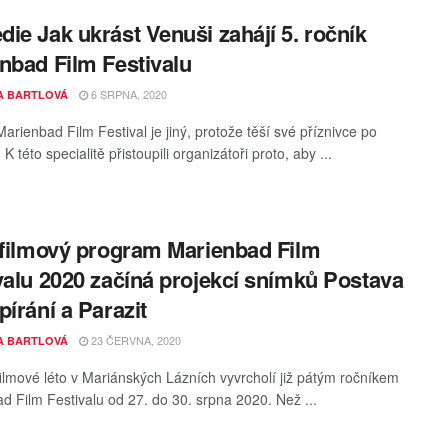
ie Jak ukrást Venuši zahájí 5. ročník
nbad Film Festivalu
6 SRPNA, 2020
A BARTLOVÁ
arienbad Film Festival je jiný, protože těší své příznivce po
. K této specialitě přistoupili organizátoři proto, aby ...
 filmový program Marienbad Film
valu 2020 začíná projekcí snímků Postava
pírání a Parazit
23 ČERVNA, 2020
A BARTLOVÁ
filmové léto v Mariánských Lázních vyvrcholí již pátým ročníkem
d Film Festivalu od 27. do 30. srpna 2020. Než ...