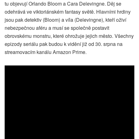
tu objevují Orlando Bloom a Cara Delevingne. Děj se
odehrává ve viktoriánském fantasy světě. Hlavními hrdiny
jsou pak detektiv (Bloom) a víla (Delevingne), kteří oživí
nebezpečnou aféru a musí se společně postavit
obrovskému monstru, které ohrožuje jejich město. Všechny
epizody seriálu pak budou k vidění již od 30. srpna na
streamovacím kanálu Amazon Prime.