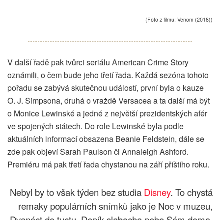
(Foto z filmu: Venom (2018))
V další řadě pak tvůrci seriálu American Crime Story
oznámili, o čem bude jeho třetí řada. Každá sezóna tohoto
pořadu se zabývá skutečnou událostí, první byla o kauze
O. J. Simpsona, druhá o vraždě Versacea a ta další má být
o Monice Lewinské a jedné z největší prezidentských afér
ve spojených státech. Do role Lewinské byla podle
aktuálních informací obsazena Beanie Feldstein, dále se
zde pak objeví Sarah Paulson či Annaleigh Ashford.
Premiéru má pak třetí řada chystanou na září příštího roku.
Nebyl by to však týden bez studia
Disney
. To chystá
remaky populárních snímků jako je Noc v muzeu,
Dvanáct do tuctu, Deník slabocha nebo Sám doma.