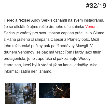
#32/19
Herec a režisér Andy Serkis oznámil na svém Instagramu,
že se oficiálně ujme režie druhého dílu snímku
Venom
.
Serkis je známý pro svou motion caption práci jako Gluma
z Pána prstenů či šimpanz Caesar z Planety opic. Mezi
jeho režisérské počiny pak patří nedávný Mowgli. V
druhém Venomovi se pak má vrátit Tom Hardy jako titulní
protagonista, jeho záporáka si pak zahraje Woody
Harrelson, který byl k vidění již na konci jedničky. Více
informací zatím není známo.