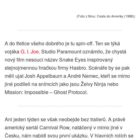
(Foto z filmu: Cesta do Ameriky (1988))
A do třetice všeho dobrého je tu spin-off. Ten se týká
vojáka
G. I. Joe
. Studio Paramount oznámilo, že chystá
nový film nesoucí název Snake Eyes inspirovaný
stejnojmennou hračkou firmy Hasbro. Scénáře by se pak
měli ujat Josh Appelbaum a André Nemec, kteří se mimo
jiné podíleli na snímcích jako jsou Želvy Ninja nebo
Mission: Impossible – Ghost Protocol.
Ani jeden týden se však neobejde bez trailerů. A právě
americký seriál Carnival Row, natáčený v mimo jiné v
Česku, nám nabídl svou první ukázku. V hlavních rolích se