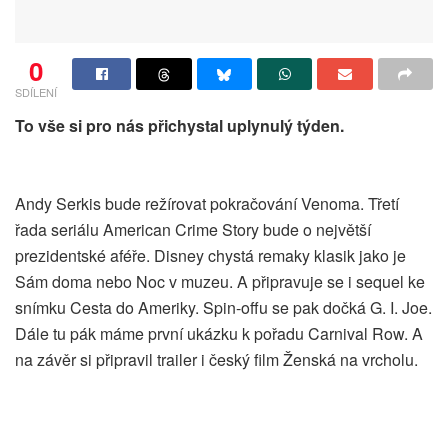
0
SDÍLENÍ
To vše si pro nás přichystal uplynulý týden.
Andy Serkis bude režírovat pokračování Venoma. Třetí
řada seriálu American Crime Story bude o největší
prezidentské aféře. Disney chystá remaky klasik jako je
Sám doma nebo Noc v muzeu. A připravuje se i sequel ke
snímku Cesta do Ameriky. Spin-offu se pak dočká G. I. Joe.
Dále tu pák máme první ukázku k pořadu Carnival Row. A
na závěr si připravil trailer i český film Ženská na vrcholu.