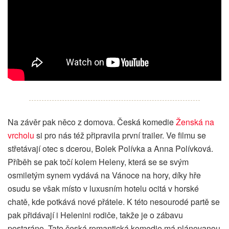
Na závěr pak něco z domova. Česká komedie
Ženská na
vrcholu
si pro nás též připravila první trailer. Ve filmu se
střetávají otec s dcerou, Bolek Polívka a Anna Polívková.
Příběh se pak točí kolem Heleny, která se se svým
osmiletým synem vydává na Vánoce na hory, díky hře
osudu se však místo v luxusním hotelu ocitá v horské
chatě, kde potkává nové přátele. K této nesourodé partě se
pak přidávají i Helenini rodiče, takže je o zábavu
postaráno. Tato česká romantická komedie má plánovanou