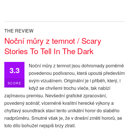
THE REVIEW
Noční můry z temnot / Scary
Stories To Tell In The Dark
Noční můry z temnot jsou dohromady poměrně
3.3
povedenou podívanou, která upoutá především
svým vizuálnem. Originální je i příběh, který, i
SCORE
když se chvílemi trochu vleče, tak nabízí
zajímavou premisu. Nevšední grafické zpracování,
povedený scénář, víceméně kvalitní herecké výkony a
chytlavý soundtrack staví tento unikátní horor do slabého
nadprůměru. Smutné však je, že v dnešní změti hororů, se
toto dílo bohužel nejspíš brzy ztratí.