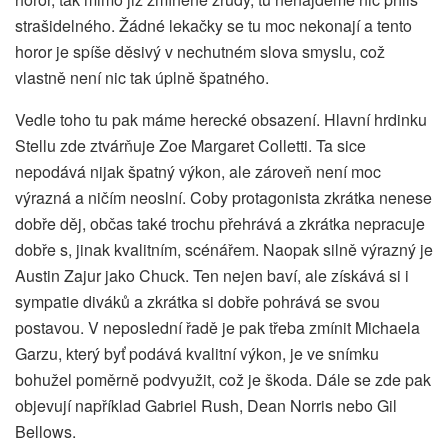
strašidelného. Žádné lekačky se tu moc nekonají a tento
horor je spíše děsivý v nechutném slova smyslu, což
vlastně není nic tak úplně špatného.
Vedle toho tu pak máme herecké obsazení. Hlavní hrdinku
Stellu zde ztvárňuje Zoe Margaret Colletti. Ta sice
nepodává nijak špatný výkon, ale zároveň není moc
výrazná a ničím neoslní. Coby protagonista zkrátka nenese
dobře děj, občas také trochu přehrává a zkrátka nepracuje
dobře s, jinak kvalitním, scénářem. Naopak silně výrazný je
Austin Zajur jako Chuck. Ten nejen baví, ale získává si i
sympatie diváků a zkrátka si dobře pohrává se svou
postavou. V neposlední řadě je pak třeba zmínit Michaela
Garzu, který byť podává kvalitní výkon, je ve snímku
bohužel poměrně podvyužit, což je škoda. Dále se zde pak
objevují například Gabriel Rush, Dean Norris nebo Gil
Bellows.