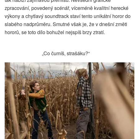
zpracování, povedený scénář, víceméně kvalitní herecké
výkony a chytlavý soundtrack staví tento unikátní horor do
slabého nadprůměru. Smutné však je, že v dnešní změti
hororů, se toto dílo bohužel nejspíš brzy ztratí.
„Co čumíš, strašáku?“