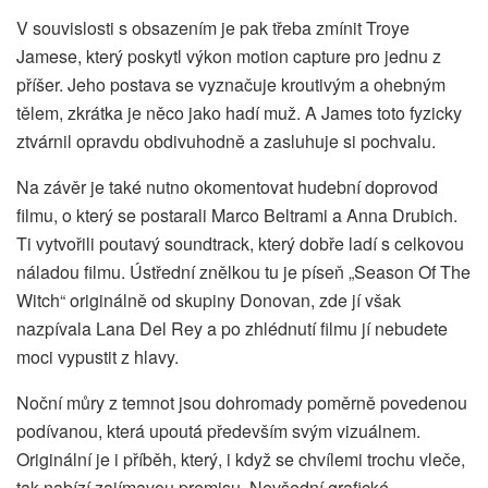
V souvislosti s obsazením je pak třeba zmínit Troye
Jamese, který poskytl výkon motion capture pro jednu z
příšer. Jeho postava se vyznačuje kroutivým a ohebným
tělem, zkrátka je něco jako hadí muž. A James toto fyzicky
ztvárnil opravdu obdivuhodně a zasluhuje si pochvalu.
Na závěr je také nutno okomentovat hudební doprovod
filmu, o který se postarali Marco Beltrami a Anna Drubich.
Ti vytvořili poutavý soundtrack, který dobře ladí s celkovou
náladou filmu. Ústřední znělkou tu je píseň „Season Of The
Witch“ originálně od skupiny Donovan, zde jí však
nazpívala Lana Del Rey a po zhlédnutí filmu jí nebudete
moci vypustit z hlavy.
Noční můry z temnot jsou dohromady poměrně povedenou
podívanou, která upoutá především svým vizuálnem.
Originální je i příběh, který, i když se chvílemi trochu vleče,
tak nabízí zajímavou premisu. Nevšední grafické