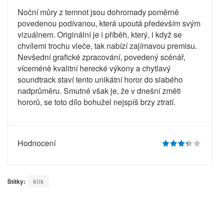
Noční můry z temnot jsou dohromady poměrně
povedenou podívanou, která upoutá především svým
vizuálnem. Originální je i příběh, který, i když se
chvílemi trochu vleče, tak nabízí zajímavou premisu.
Nevšední grafické zpracování, povedený scénář,
víceméně kvalitní herecké výkony a chytlavý
soundtrack staví tento unikátní horor do slabého
nadprůměru. Smutné však je, že v dnešní změti
hororů, se toto dílo bohužel nejspíš brzy ztratí.
Hodnocení
Štítky:
klik