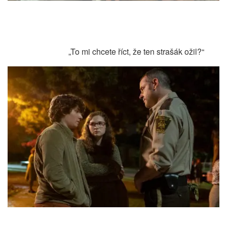
„To mi chcete říct, že ten strašák ožil?“