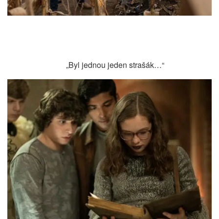
„Byl jednou jeden strašák…“