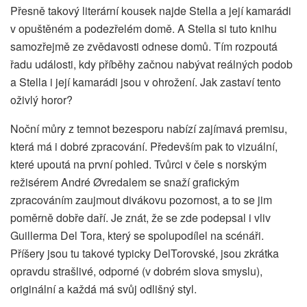
Přesně takový literární kousek najde Stella a její kamarádi
v opuštěném a podezřelém domě. A Stella si tuto knihu
samozřejmě ze zvědavosti odnese domů. Tím rozpoutá
řadu události, kdy příběhy začnou nabývat reálných podob
a Stella i její kamarádi jsou v ohrožení. Jak zastaví tento
oživlý horor?
Noční můry z temnot bezesporu nabízí zajímavá premisu,
která má i dobré zpracování. Především pak to vizuální,
které upoutá na první pohled. Tvůrci v čele s norským
režisérem André Øvredalem se snaží grafickým
zpracováním zaujmout divákovu pozornost, a to se jim
poměrně dobře daří. Je znát, že se zde podepsal i vliv
Guillerma Del Tora, který se spolupodílel na scénáři.
Příšery jsou tu takové typicky DelTorovské, jsou zkrátka
opravdu strašlivé, odporné (v dobrém slova smyslu),
originální a každá má svůj odlišný styl.