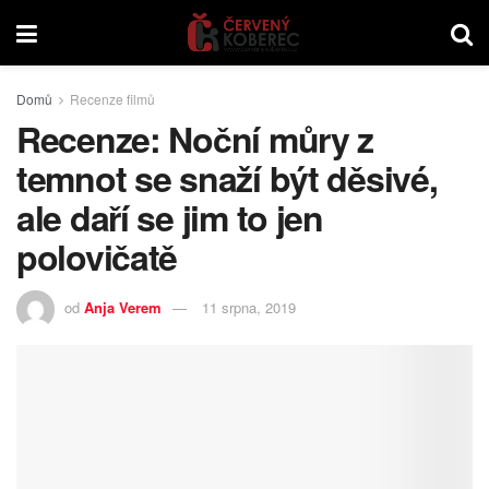
Domů
Recenze filmů
Recenze: Noční můry z
temnot se snaží být děsivé,
ale daří se jim to jen
polovičatě
od
Anja Verem
11 srpna, 2019