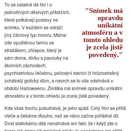
To se ostatně dá říci i o
Snímek má
jednotlivých děsivých příbězích,
opravdu
které potkávají postavy ve
unikátní
snímku. V každém se odráží
atmosféru a v
jiný žánrový typ hororu. Máme
tomto ohledu
zde opuštěnou farmu se
je zcela jistě
strašákem, chlapce, který je
povedený.
sám doma, dívku s pavouky na
školních záchodech,
psychiatrickou léčebnu, policejní stanici či hrůzostrašný
zchátralý gotický dům, a navrch se to vše odehrává v
období Halloweenu. Zkrátka má snímek opravdu unikátní
atmosféru a v tomto ohledu je zcela jistě povedený.
Kde však trochu pokulhává, je jeho spád. Celý film se příliš
vleče a čekáme dlouho, než se něco začne pořádně dít.
Dost statickému ději nenahrává ani fakt, že i když jde o
horor, tak mimo již zmíněné zrůdy, tu nenajdeme nic příliš