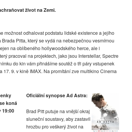
achraňovat život na Zemi.
e možnost odhalovat podstatu lidské existence a jejího
a Brada Pitta, který se vydá na nebezpečnou vesmírnou
 nejen na oblíbeného hollywoodského herce, ale i
 pracoval na projektech, jako jsou Interstellar, Spectre
 snímku do kin vám přinášíme soutěž o tři páry vstupenek
ra 17. 9. v kině IMAX. Na promítání zve multikino Cinema
penky
Oficiální synopse Ad Astra:
 se koná
v 19:00
Brad Pitt putuje na vnější okraj
sluneční soustavy, aby zastavil
hrozbu pro veškerý život na