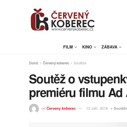
FILM
KINO
ZÁBAVA
Domů
Červený koberec
Soutěže
Soutěž o vstupenk
premiéru filmu Ad 
od
Červeny koberec
13 září, 2019
v
Soutěž