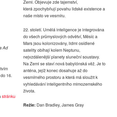
Zemi. Objevuje zde tajemství,
která zpochybňují povahu lidské existence a
naše místo ve vesmíru.
22. století. Umělá inteligence je integrována
do všech průmyslových odvětví, Měsíc a
Mars jsou kolonizovány, lidmi osídlené
a Ad
satelity obíhají kolem Neptunu,
nejvzdálenější planety sluneční soustavy.
Na Zemi se staví nová babylónská věž. Je to
ctvím
anténa, jejíž konec dosahuje až do
 do 16.
vesmírného prostoru a která má sloužit k
vyhledávání inteligentního mimozemského
života.
a
stránku
Režie:
Dan Bradley, James Gray