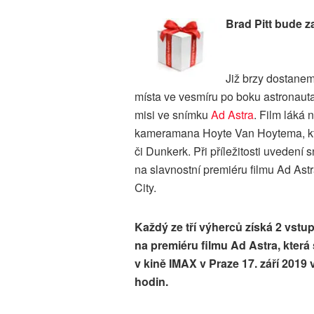
Brad Pitt bude z
Již brzy dostanem
místa ve vesmíru po boku astronaut
misi ve snímku
Ad Astra
. Film láká
kameramana Hoyte Van Hoytema, který
či Dunkerk. Při příležitosti uvedení
na slavnostní premiéru filmu Ad Ast
City.
Každý ze tří výherců získá 2 vstu
na premiéru filmu Ad Astra, která
v kině IMAX v Praze 17. září 2019 
hodin.