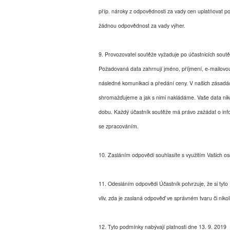
příp. nároky z odpovědnosti za vady cen uplatňovat 
žádnou odpovědnost za vady výher.
9. Provozovatel soutěže vyžaduje po účastnicích sout
Požadovaná data zahrnují jméno, příjmení, e-mailovo
následné komunikaci a předání ceny. V našich zásadá
shromažďujeme a jak s nimi nakládáme. Vaše data n
dobu. Každý účastník soutěže má právo zažádat o inf
se zpracováním.
10. Zasláním odpovědi souhlasíte s využitím Vašich os
11. Odesláním odpovědi Účastník potvrzuje, že si tyto
vliv, zda je zaslaná odpověď ve správném tvaru či nikoli
12. Tyto podmínky nabývají platnosti dne 13. 9. 2019