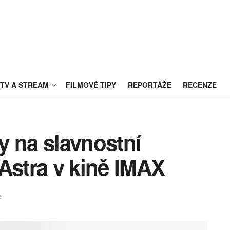
TV A STREAM
FILMOVÉ TIPY
REPORTÁŽE
RECENZE
y na slavnostní
Astra v kině IMAX
e