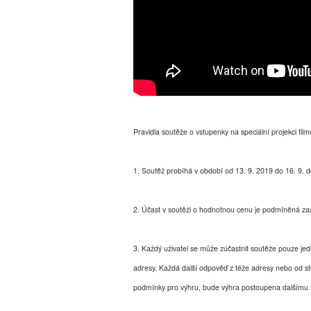
Pravidla soutěže o vstupenky na speciální projekci fil
1. Soutěž probíhá v období od 13. 9. 2019 do 16. 9.
2. Účast v soutěži o hodnotnou cenu je podmíněná za
3. Každý uživatel se může zúčastnit soutěže pouze je
adresy. Každá další odpověď z téže adresy nebo od s
podmínky pro výhru, bude výhra postoupena dalšímu so