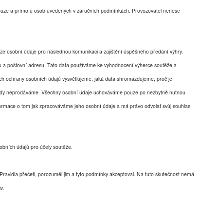
pouze a přímo u osob uvedených v záručních podmínkách. Provozovatel nenese
ěže osobní údaje pro následnou komunikaci a zajištění úspěšného předání výhry.
u a poštovní adresu.
Tato data používáme ke vyhodnocení výherce soutěže a
ch ochrany osobních údajů vysvětlujeme, jaká data shromažďujeme, proč je
ikdy neprodáváme. Všechny osobní údaje uchováváme pouze po nezbytně nutnou
ormace o tom jak zpracováváme jeho osobní údaje a má právo odvolat svůj souhlas
obních údajů pro účely soutěže.
 Pravidla přečetl, porozuměl jim a tyto podmínky akceptoval. Na tuto skutečnost nemá
v.