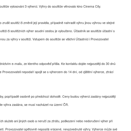
utěže vylosováni 3 výherci. Výhry do soutěže věnovalo kino Cinema City.
o zrušit soutěž či změnit její pravidla, případně nahradit výhru jinou výhrou ve stejné
těži či soutěžních výher soudní cestou je vyloučeno. Účastník se soutěže účastní s
u za výhry v soutěži. Vstupem do soutěže se všichni Účastníci i Provozovatel
ictvím e-mailu, ze kterého odpověď přišla. Ke kontaktu dojde nejpozději do 30 dnů
e Provozovateli nepodaří spojit se s výhercem do 14 dní, od zjištění výherce, ztrácí
žby, popřípadě osobně po předchozí dohodě. Ceny budou výherci zaslány nejpozději
bude výhra zaslána, se musí nacházet na území ČR.
h služeb ani jiných osob a neručí za ztrátu, poškození nebo nedoručení výher při
etí. Provozovatel opětovně neposílá vrácené, nevyzvednuté výhry. Výherce může své