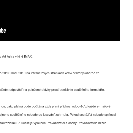
mu Ad Astra v kině IMAX:
 do 20:00 hod. 2019 na internetových stránkách www.cervenykoberec.cz.
sláním odpovědí na položené otázky prostřednictvím soutěžního formuláře.
dnou. Jako platná bude počítána vždy první příchozí odpověď z každé e-mailové
tejného soutěžícího nebude do losování zahrnuta. Pokud soutěžící nebude splňovat
utěžícímu. Z účasti je vyloučen Provozovatel a osoby Provozovatele blízké.