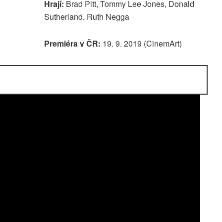
Hrají:
Brad Pitt, Tommy Lee Jones, Donald
Sutherland, Ruth Negga
Premiéra v ČR:
19. 9. 2019 (CinemArt)