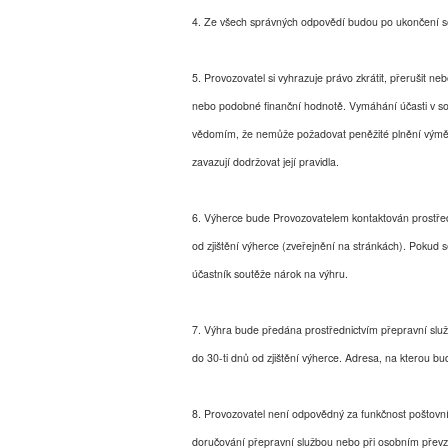
4. Ze všech správných odpovědí budou po ukončení so
5. Provozovatel si vyhrazuje právo zkrátit, přerušit neb
nebo podobné finanční hodnotě. Vymáhání účasti v sou
vědomím, že nemůže požadovat peněžité plnění výměno
zavazují dodržovat její pravidla.
6. Výherce bude Provozovatelem kontaktován prostředn
od zjištění výherce (zveřejnění na stránkách). Pokud s
účastník soutěže nárok na výhru.
7. Výhra bude předána prostřednictvím přepravní slu
do 30-ti dnů od zjištění výherce. Adresa, na kterou 
8. Provozovatel není odpovědný za funkčnost poštovníc
doručování přepravní službou nebo při osobním převz