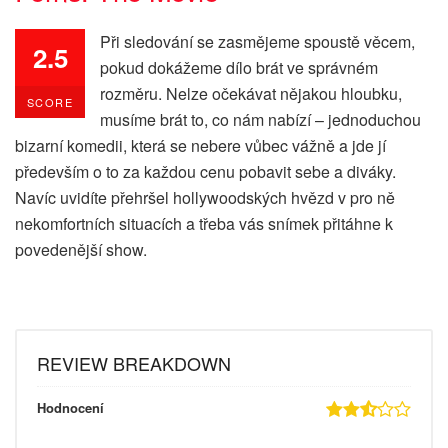
Při sledování se zasmějeme spoustě věcem,
2.5
pokud dokážeme dílo brát ve správném
rozměru. Nelze očekávat nějakou hloubku,
SCORE
musíme brát to, co nám nabízí – jednoduchou
bizarní komedii, která se nebere vůbec vážně a jde jí
především o to za každou cenu pobavit sebe a diváky.
Navíc uvidíte přehršel hollywoodských hvězd v pro ně
nekomfortních situacích a třeba vás snímek přitáhne k
povedenější show.
REVIEW BREAKDOWN
Hodnocení