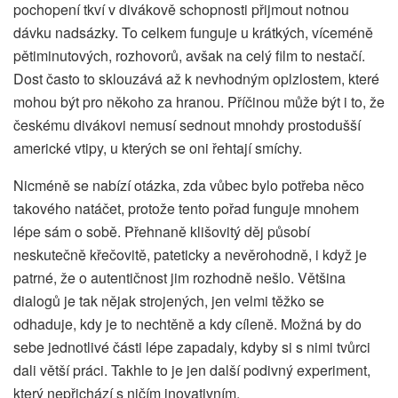
pochopení tkví v divákově schopnosti přijmout notnou
dávku nadsázky. To celkem funguje u krátkých, víceméně
pětiminutových, rozhovorů, avšak na celý film to nestačí.
Dost často to sklouzává až k nevhodným oplzlostem, které
mohou být pro někoho za hranou. Příčinou může být i to, že
českému divákovi nemusí sednout mnohdy prostodušší
americké vtipy, u kterých se oni řehtají smíchy.
Nicméně se nabízí otázka, zda vůbec bylo potřeba něco
takového natáčet, protože tento pořad funguje mnohem
lépe sám o sobě. Přehnaně klišovitý děj působí
neskutečně křečovitě, pateticky a nevěrohodně, i když je
patrné, že o autentičnost jim rozhodně nešlo. Většina
dialogů je tak nějak strojených, jen velmi těžko se
odhaduje, kdy je to nechtěně a kdy cíleně. Možná by do
sebe jednotlivé části lépe zapadaly, kdyby si s nimi tvůrci
dali větší práci. Takhle to je jen další podivný experiment,
který nepřichází s ničím inovativním.