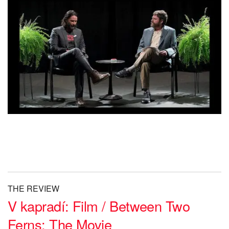
THE REVIEW
V kapradí: Film / Between Two
Ferns: The Movie