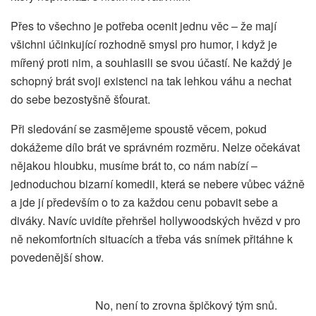
Přes to všechno je potřeba ocenit jednu věc – že mají
všichni účinkující rozhodně smysl pro humor, i když je
mířený proti nim, a souhlasili se svou účastí. Ne každý je
schopný brát svoji existenci na tak lehkou váhu a nechat
do sebe bezostyšně šťourat.
Při sledování se zasmějeme spoustě věcem, pokud
dokážeme dílo brát ve správném rozměru. Nelze očekávat
nějakou hloubku, musíme brát to, co nám nabízí –
jednoduchou bizarní komedii, která se nebere vůbec vážně
a jde jí především o to za každou cenu pobavit sebe a
diváky. Navíc uvidíte přehršel hollywoodských hvězd v pro
ně nekomfortních situacích a třeba vás snímek přitáhne k
povedenější show.
No, není to zrovna špičkový tým snů.