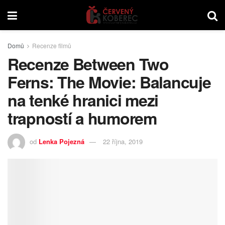
Domů
Recenze filmů
Recenze Between Two
Ferns: The Movie: Balancuje
na tenké hranici mezi
trapností a humorem
od
Lenka Pojezná
22 října, 2019