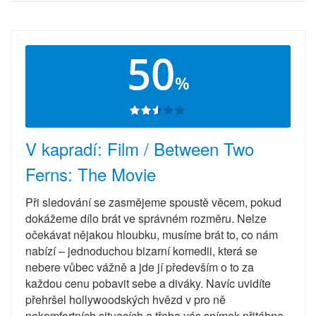
50
%
V kapradí: Film / Between Two
Ferns: The Movie
Při sledování se zasmějeme spoustě věcem, pokud
dokážeme dílo brát ve správném rozměru. Nelze
očekávat nějakou hloubku, musíme brát to, co nám
nabízí – jednoduchou bizarní komedii, která se
nebere vůbec vážně a jde jí především o to za
každou cenu pobavit sebe a diváky. Navíc uvidíte
přehršel hollywoodských hvězd v pro ně
nekomfortních situacích a třeba vás snímek přitáhne