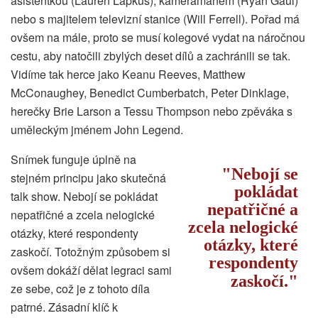
asistentkou (Lauren Lapkus), kameramanem (Ryan Gaul)
nebo s majitelem televizní stanice (Will Ferrell). Pořad má
ovšem na mále, proto se musí kolegové vydat na náročnou
cestu, aby natočili zbylých deset dílů a zachránili se tak.
Vidíme tak herce jako Keanu Reeves, Matthew
McConaughey, Benedict Cumberbatch, Peter Dinklage,
herečky Brie Larson a Tessu Thompson nebo zpěváka s
uměleckým jménem John Legend.
Snímek funguje úplně na
Nebojí se
stejném principu jako skutečná
pokládat
talk show. Nebojí se pokládat
nepatřičné a
nepatřičné a zcela nelogické
zcela nelogické
otázky, které respondenty
otázky, které
zaskočí. Totožným způsobem si
respondenty
ovšem dokáží dělat legraci sami
zaskočí.
ze sebe, což je z tohoto díla
patrné. Zásadní klíč k