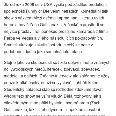
Již od roku 2008 se v USA vysílá pod záštitou produkční
společnosti Funny or Die velmi netradiční komediální talk
show s názvem Mezi dvěma kapradinami, kterou uvádí
herec a bavič Zach Galifianakis. V českém prostředí se
nejvíce proslavil rolí poněkud prostšího kamaráda z filmu
Pařba ve Vegas a v jeho následujících pokračováních.
Snímek ukazuje zákulisí pořadu a celý se nese v
podobném duchu jako samotná tato relace.
Stejně jako ve skutečnosti se i zde objeví mnoho známých
hollywoodských herců, hereček, zpěváků, zpěvaček,
modelek a dalších. Z těchto interview ale zhlédneme vždy
pouze krátké úseky, snaží se vystavět i příběh kolem.
Studentský natáčecí štáb se rozhodne zdokumentovat
výrobu této show se vším všudy. Dělá rozhovory jak s
cílevědomým, a ne příliš bystrým moderátorem (Zach
Galifianakis), tak i s jeho týmem – například s osobní