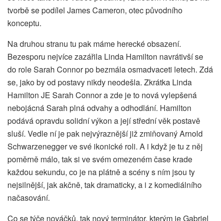
tvorbě se podílel James Cameron, otec původního
konceptu.
Na druhou stranu tu pak máme herecké obsazení.
Bezesporu nejvíce zazářila Linda Hamilton navrátivší se
do role Sarah Connor po bezmála osmadvaceti letech. Zdá
se, jako by od postavy nikdy neodešla. Zkrátka Linda
Hamilton JE Sarah Connor a zde je to nová vylepšená
nebojácná Sarah plná odvahy a odhodlání. Hamilton
podává opravdu solidní výkon a její střední věk postavě
sluší. Vedle ní je pak nejvýraznější již zmiňovaný Arnold
Schwarzenegger ve své ikonické roli. A i když je tu z něj
poměrně málo, tak si ve svém omezeném čase krade
každou sekundu, co je na plátně a scény s ním jsou ty
nejsilnější, jak akčně, tak dramaticky, a i z komediálního
načasování.
Co se týče nováčků, tak nový terminátor, kterým je Gabriel