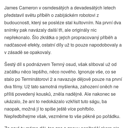
James Cameron v osmdesátých a devadesátých letech
představil světu příběh o zabijáckém robotovi z
budoucnosti, který se posléze stal kultovním. Na první dva
snímky pak navázaly další tři, ale originály nic
nepřekonalo. Šlo zkrátka o jejich propracovaný příběh a
nadčasové efekty, ostatní díly už to pouze napodobovaly a
v zásadě se opakovaly.
Šestý díl s podnázvem Temný osud, však sliboval už od
začátku něco lepšího, něco nového. Ignoruje vše, co se
stalo po Terminátorovi 2 a navazuje dějově pouze na první
dva filmy. Už tato samotná myšlenka, zahození oněch ne
příliš povedený kousků, zněla nadějně. Ale nakonec se
ukázalo, že ani to nedokázalo vzkřísit tuto ságu, ba
naopak, možná jí to spíše ještě více pohřbilo.
Nepředbíhejme však, vezměme to vše pěkně po pořádku.