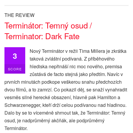
THE REVIEW
Terminátor: Temný osud /
Terminator: Dark Fate
Nový Terminátor v režii Tima Millera je zkrátka
3
taková zvláštní podívaná. Z příběhového
hlediska nepřináší nic moc nového, premisa
SCORE
zůstává de facto stejná jako předtím. Navíc v
prvních minutách podkope veškerou snahu předchozích
dvou filmů, a to zamrzí. Co pokazil děj, se snaží vynahradit
vesměs silné herecké obsazení, hlavně pak Hamilton a
Schwarzenegger, kteří drží celou podívanou nad hladinou.
Dalo by se to víceméně shrnout tak, že Terminátor: Temný
osud, je nadprůměrný akčňák, ale podprůměrný
Terminátor.