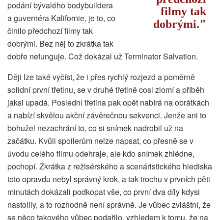
podání bývalého bodybuildera
filmy tak
a guvernéra Kalifornie, je to, co
dobrými.
činilo předchozí filmy tak
dobrými. Bez něj to zkrátka tak
dobře nefunguje. Což dokázal už Terminator Salvation.
Ději lze také vyčíst, že i přes rychlý rozjezd a poměrně
solidní první třetinu, se v druhé třetině cosi zlomí a příběh
jaksi upadá. Poslední třetina pak opět nabírá na obrátkách
a nabízí skvělou akční závěrečnou sekvenci. Jenže ani to
bohužel nezachrání to, co si snímek nadrobil už na
začátku. Kvůli spoilerům nelze napsat, co přesně se v
úvodu celého filmu odehraje, ale kdo snímek zhlédne,
pochopí. Zkrátka z režisérského a scenáristického hlediska
toto opravdu nebyl správný krok, a tak trochu v prvních pěti
minutách dokázali podkopat vše, co první dva díly kdysi
nastolily, a to rozhodně není správně. Je vůbec zvláštní, že
se něco takového vůbec podařilo, vzhledem k tomu, že na