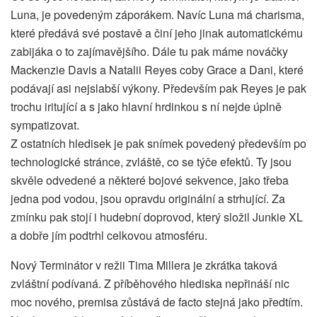
Luna, je povedeným záporákem. Navíc Luna má charisma,
které předává své postavě a činí jeho jinak automatickému
zabijáka o to zajímavějšího. Dále tu pak máme nováčky
Mackenzie Davis a Natalii Reyes coby Grace a Dani, které
podávají asi nejslabší výkony. Především pak Reyes je pak
trochu iritující a s jako hlavní hrdinkou s ní nejde úplně
sympatizovat.
Z ostatních hledisek je pak snímek povedený především po
technologické stránce, zvláště, co se týče efektů. Ty jsou
skvěle odvedené a některé bojové sekvence, jako třeba
jedna pod vodou, jsou opravdu originální a strhující. Za
zmínku pak stojí i hudební doprovod, který složil Junkie XL
a dobře jím podtrhl celkovou atmosféru.
Nový Terminátor v režii Tima Millera je zkrátka taková
zvláštní podívaná. Z příběhového hlediska nepřináší nic
moc nového, premisa zůstává de facto stejná jako předtím.