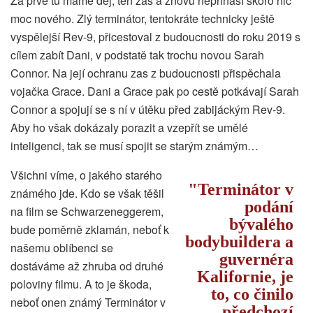
Za prvé tu máme děj, ten zas a znovu nepřináší skoro nic
moc nového. Zlý terminátor, tentokráte technicky ještě
vyspělejší Rev-9, přicestoval z budoucnosti do roku 2019 s
cílem zabít Dani, v podstatě tak trochu novou Sarah
Connor. Na její ochranu zas z budoucnosti přispěchala
vojačka Grace. Dani a Grace pak po cestě potkávají Sarah
Connor a spojují se s ní v útěku před zabijáckým Rev-9.
Aby ho však dokázaly porazit a vzepřít se umělé
inteligenci, tak se musí spojit se starým známým…
Všichni víme, o jakého starého
Terminátor v
známého jde. Kdo se však těšil
podání
na film se Schwarzeneggerem,
bývalého
bude poměrně zklamán, neboť k
bodybuildera a
našemu oblíbenci se
guvernéra
dostáváme až zhruba od druhé
Kalifornie, je
poloviny filmu. A to je škoda,
to, co činilo
neboť onen známý Terminátor v
předchozí