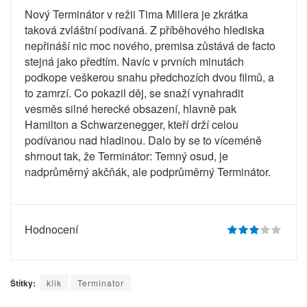
Nový Terminátor v režii Tima Millera je zkrátka
taková zvláštní podívaná. Z příběhového hlediska
nepřináší nic moc nového, premisa zůstává de facto
stejná jako předtím. Navíc v prvních minutách
podkope veškerou snahu předchozích dvou filmů, a
to zamrzí. Co pokazil děj, se snaží vynahradit
vesměs silné herecké obsazení, hlavně pak
Hamilton a Schwarzenegger, kteří drží celou
podívanou nad hladinou. Dalo by se to víceméně
shrnout tak, že Terminátor: Temný osud, je
nadprůměrný akčňák, ale podprůměrný Terminátor.
Hodnocení
Štítky:
klik
Terminator