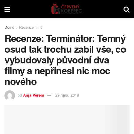
Domů
Recenze filmů
Recenze: Terminátor: Temný
osud tak trochu zabil vše, co
vybudovaly původní dva
filmy a nepřinesl nic moc
nového
od
Anja Verem
29 října, 2019