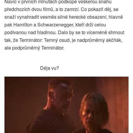
Navíc v prvních minutách podkope veškerou snahu
předchozích dvou filmů, a to zamrzí. Co pokazil děj, se
snaží vynahradit vesměs silné herecké obsazení, hlavně
pak Hamilton a Schwarzenegger, kteří drží celou
podívanou nad hladinou. Dalo by se to víceméně shrnout
tak, že Terminátor: Temný osud, je nadprůměrný akčňák,
ale podprůměrný Terminátor.
Déja vu?