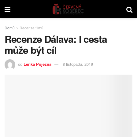
Domů
Recenze filmů
Recenze Dálava: I cesta
může být cíl
od
Lenka Pojezná
8 listopadu, 2019