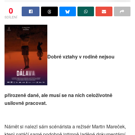
0
SDÍLENÍ
Dobré vztahy v rodině nejsou
přirozeně dané, ale musí se na nich celoživotně
usilovně pracovat.
Námět si nalezl sám scénárista a režisér Martin Mareček,
který natáčí samé podobně intimně laděné dokumentární