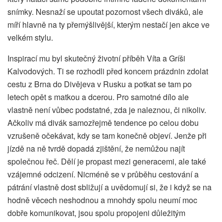
snímky. Nesnaží se upoutat pozornost všech diváků, ale
míří hlavně na ty přemýšlivější, kterým nestačí jen akce ve
velkém stylu.
Inspirací mu byl skutečný životní příběh Víta a Gríši
Kalvodových. Ti se rozhodli před koncem prázdnin zdolat
cestu z Brna do Divějeva v Rusku a potkat se tam po
letech opět s matkou a dcerou. Pro samotné dílo ale
vlastně není vůbec podstatné, zda je naleznou, či nikoliv.
Ačkoliv má divák samozřejmě tendence po celou dobu
vzrušeně očekávat, kdy se tam konečně objeví. Jenže při
jízdě na ně tvrdě dopadá zjištění, že nemůžou najít
společnou řeč. Dělí je propast mezi generacemi, ale také
vzájemné odcizení. Nicméně se v průběhu cestování a
pátrání vlastně dost sbližují a uvědomují si, že i když se na
hodně věcech neshodnou a mnohdy spolu neumí moc
dobře komunikovat, jsou spolu propojeni důležitým