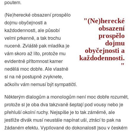
poutem.
(Ne)herecké obsazení prospělo
(Ne)herecké
dojmu obyčejnosti a
obsazení
každodennosti, ale působí
prospělo
velmi prkenně, a tak trochu
dojmu
nuceně. Zvláště pak mladíka je
obyčejnosti a
vám skoro až líto, protože mu
každodennosti.
evidentně přítomnost kamer
nedělá moc dobře. Ale vlastně
si na ně postupně zvyknete,
ačkoliv vám nemusí být sympatičtí.
Některým dialogům a monologům není moc dobře rozumět,
protože si je oba dva takzvaně šeptají pod vousy nebo je
přehluší okolní ruchy. Nejspíše je to tak záměrně, ale
jestliže divák musí neustále napínat uši, ztrácí to pak na
žádaném efektu. Vypilované do dokonalosti jsou v českém