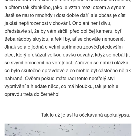
a přitom tak křehkého, jako je vztah mezi otcem a synem.
Jistě se mu to mnohdy i dost dobře daří, ale občas je cítit
jakási nepřirozenost v chování. Ono ani není divu,
představte si, že by vám strčili před obličej kameru, byť
třeba rádoby skrytou, a řekli by, ať se chováte nenuceně.
Jinak se ale jedná o velmi upřímnou zpověď především
otce, který prokázal velkou dávku odvahy, když se nebál jít
se svými emocemi na veřejnost. Zároveň se nabízí otázka,
co bylo skutečně opravdové a co mohlo být částečně nějak
nahrané. Ovšem pokud máte rádi tento neotřelý styl
vyprávění a hledáte něco, co má hloubku, tak je tohle
opravdu trefa do černého!
Tak to už je asi ta očekávaná apokalypsa.