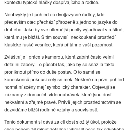
kontextu typické hlášky dospívajícího a rodiče.
Neobvyklý je i pohled do dvojjazyčné rodiny, kde
především otec přechází přirozeně z jednoho jazyka do
druhého. Jako by své niternější pocity vyjadřoval v ruštině,
která mu je bližší. S tím souvisí i neokoukané prostředí
klasické ruské vesnice, která přitáhne vaši pozornost.
Zvláštní je i práce s kamerou, která zabírá často velmi
detailní záběry. To působí tak, jako by se snažila takto
proniknout přímo do duše postav. O to samé se
koneckonců pokouší celý snímek. Některé na první pohled
normální scény mají symbolický charakter. Objevují se
záznamy z domácích videonahrávek, které jsou dosti
nekvalitní a zřejmě pravé. Právě jejich prostřednictvím se
dozvídáme bližší rodinné vztahy a souvislosti.
Tento dokument si dává za cíl dost složitý úkol, protože
chce během 76 minut detailně vykreslit něco tak odvěkého,