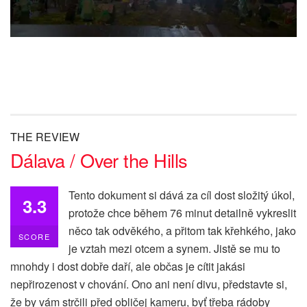
THE REVIEW
Dálava / Over the Hills
Tento dokument si dává za cíl dost složitý úkol,
3.3
protože chce během 76 minut detailně vykreslit
něco tak odvěkého, a přitom tak křehkého, jako
SCORE
je vztah mezi otcem a synem. Jistě se mu to
mnohdy i dost dobře daří, ale občas je cítit jakási
nepřirozenost v chování. Ono ani není divu, představte si,
že by vám strčili před obličej kameru, byť třeba rádoby