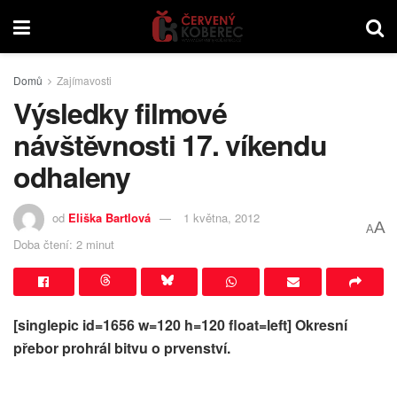
Domů
Zajímavosti
Výsledky filmové
návštěvnosti 17. víkendu
odhaleny
od
Eliška Bartlová
1 května, 2012
A
A
Doba čtení: 2 minut
[singlepic id=1656 w=120 h=120 float=left]
Okresní
přebor prohrál bitvu o prvenství.