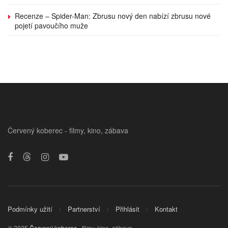
Recenze – Spider-Man: Zbrusu nový den nabízí zbrusu nové
pojetí pavoučího muže
Červený koberec - filmy, kino, zábava
Podmínky užití
Partnerství
Přihlásit
Kontakt
© 2025
Červený koberec
- filmy, kino, zábava