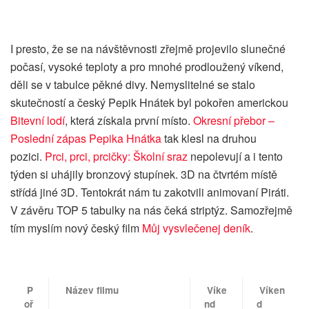
I presto, že se na návštěvnosti zřejmě projevilo slunečné
počasí, vysoké teploty a pro mnohé prodloužený víkend,
děli se v tabulce pěkné divy. Nemyslitelné se stalo
skutečností a český Pepik Hnátek byl pokořen americkou
Bitevní lodí
, která získala první místo.
Okresní přebor –
Poslední zápas Pepika Hnátka
tak klesl na druhou
pozici.
Prci, prci, prcičky: Školní sraz
nepolevují a i tento
týden si uhájily bronzový stupínek. 3D na čtvrtém místě
střídá jiné 3D. Tentokrát nám tu zakotvili animovaní Piráti.
V závěru TOP 5 tabulky na nás čeká striptýz. Samozřejmě
tím myslím nový český film
Můj vysvlečenej deník
.
P
Název filmu
Víke
Víken
oř
nd
d