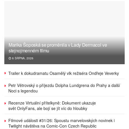
Marika Šoposká se proměnila v Lady Dermacol ve
stejnojmenném filmu
6 SRPNA, 2026
Trailer k dokudramatu Osamělý vlk režiséra Ondřeje Veverky
Petr Větrovský o příjezdu Dolpha Lundgrena do Prahy a další
Noci s legendou
Recenze Virtuální přítelkyně: Dokument ukazuje
svět OnlyFans, ale bojí se jít víc do hloubky
Filmové události #31/26: Spoustu marvelovských novinek i
Twilight návštěva na Comic-Con Czech Republic