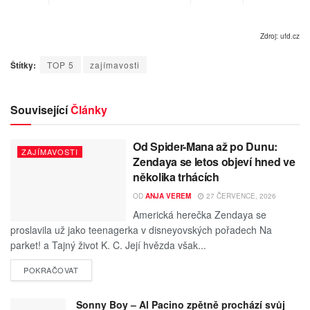
Zdroj: ufd.cz
Štítky:
TOP 5
zajímavosti
Související
Články
Od Spider-Mana až po Dunu:
ZAJÍMAVOSTI
Zendaya se letos objeví hned ve
několika trhácích
OD
ANJA VEREM
27 ČERVENCE, 2026
Americká herečka Zendaya se
proslavila už jako teenagerka v disneyovských pořadech Na
parket! a Tajný život K. C. Její hvězda však...
POKRAČOVAT
Sonny Boy – Al Pacino zpětně prochází svůj