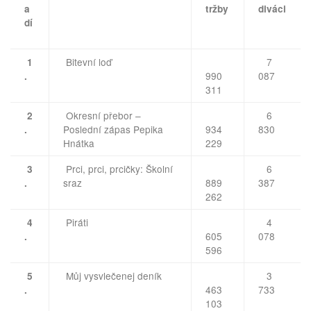
a
tržby
diváci
dí
Bitevní loď
7
1
990
087
.
311
Okresní přebor –
6
2
Poslední zápas Pepika
934
830
.
Hnátka
229
Prci, prci, prcičky: Školní
6
3
sraz
889
387
.
262
Piráti
4
4
605
078
.
596
Můj vysvlečenej deník
3
5
463
733
.
103