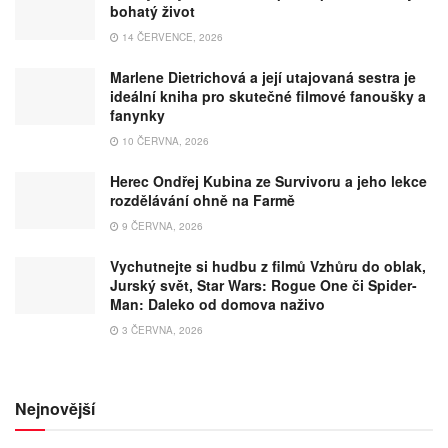
bohatý život
14 ČERVENCE, 2026
Marlene Dietrichová a její utajovaná sestra je
ideální kniha pro skutečné filmové fanoušky a
fanynky
10 ČERVNA, 2026
Herec Ondřej Kubina ze Survivoru a jeho lekce
rozdělávání ohně na Farmě
9 ČERVNA, 2026
Vychutnejte si hudbu z filmů Vzhůru do oblak,
Jurský svět, Star Wars: Rogue One či Spider-
Man: Daleko od domova naživo
3 ČERVNA, 2026
Nejnovější