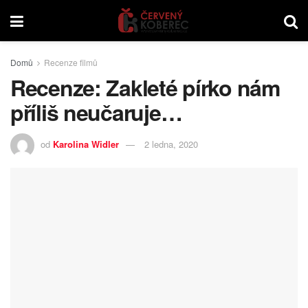
Domů
Recenze filmů
Recenze: Zakleté pírko nám
příliš neučaruje…
od
Karolina Widler
2 ledna, 2020