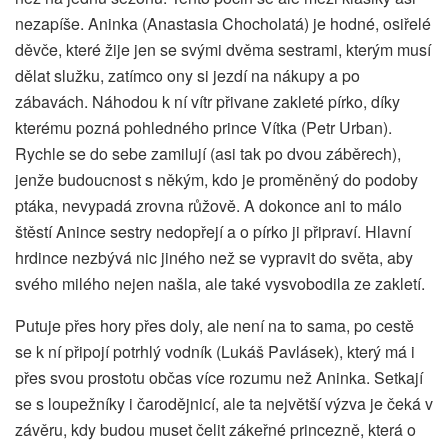
nezapíše. Aninka (Anastasia Chocholatá) je hodné, osiřelé
děvče, které žije jen se svými dvěma sestrami, kterým musí
dělat služku, zatímco ony si jezdí na nákupy a po
zábavách. Náhodou k ní vítr přivane zakleté pírko, díky
kterému pozná pohledného prince Vítka (Petr Urban).
Rychle se do sebe zamilují (asi tak po dvou záběrech),
jenže budoucnost s někým, kdo je proměněný do podoby
ptáka, nevypadá zrovna růžově. A dokonce ani to málo
štěstí Anince sestry nedopřejí a o pírko ji připraví. Hlavní
hrdince nezbývá nic jiného než se vypravit do světa, aby
svého milého nejen našla, ale také vysvobodila ze zakletí.
Putuje přes hory přes doly, ale není na to sama, po cestě
se k ní připojí potrhlý vodník (Lukáš Pavlásek), který má i
přes svou prostotu občas více rozumu než Aninka. Setkají
se s loupežníky i čarodějnicí, ale ta největší výzva je čeká v
závěru, kdy budou muset čelit zákeřné princezně, která o