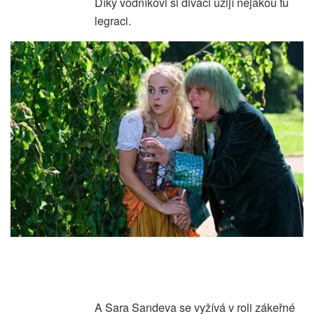
Díky vodníkovi si diváci užijí nějakou tu
legraci.
A Sara Sandeva se vyžívá v roli zákeřné