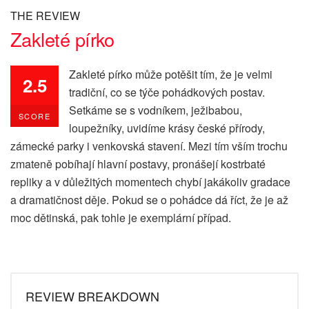
THE REVIEW
Zakleté pírko
Zakleté pírko může potěšit tím, že je velmi
2.5
tradiční, co se týče pohádkových postav.
Setkáme se s vodníkem, ježibabou,
SCORE
loupežníky, uvidíme krásy české přírody,
zámecké parky i venkovská stavení. Mezi tím vším trochu
zmateně pobíhají hlavní postavy, pronášejí kostrbaté
repliky a v důležitých momentech chybí jakákoliv gradace
a dramatičnost děje. Pokud se o pohádce dá říct, že je až
moc dětinská, pak tohle je exemplární případ.
REVIEW BREAKDOWN