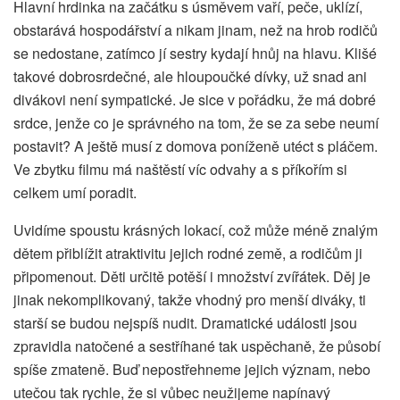
Hlavní hrdinka na začátku s úsměvem vaří, peče, uklízí,
obstarává hospodářství a nikam jinam, než na hrob rodičů
se nedostane, zatímco jí sestry kydají hnůj na hlavu. Klišé
takové dobrosrdečné, ale hloupoučké dívky, už snad ani
divákovi není sympatické. Je sice v pořádku, že má dobré
srdce, jenže co je správného na tom, že se za sebe neumí
postavit? A ještě musí z domova poníženě utéct s pláčem.
Ve zbytku filmu má naštěstí víc odvahy a s příkořím si
celkem umí poradit.
Uvidíme spoustu krásných lokací, což může méně znalým
dětem přiblížit atraktivitu jejich rodné země, a rodičům ji
připomenout. Děti určitě potěší i množství zvířátek. Děj je
jinak nekomplikovaný, takže vhodný pro menší diváky, ti
starší se budou nejspíš nudit. Dramatické události jsou
zpravidla natočené a sestříhané tak uspěchaně, že působí
spíše zmateně. Buď nepostřehneme jejich význam, nebo
utečou tak rychle, že si vůbec neužijeme napínavý