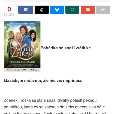
0
SDÍLENÍ
Pohádka se snaží vrátit ke
klasickým motivům, ale nic víc nepřináší.
Zdeněk Troška se stále snaží diváky potěšit pěknou
pohádkou, která by se zapsala do srdcí obecenstva déle
než na jednu sezónu. Tento počin se ale mezi klasiky asi