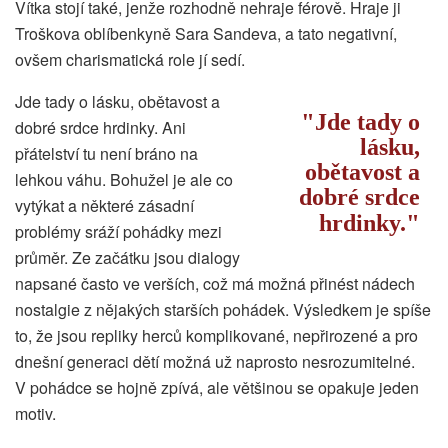
Vítka stojí také, jenže rozhodně nehraje férově. Hraje ji
Troškova oblíbenkyně Sara Sandeva, a tato negativní,
ovšem charismatická role jí sedí.
Jde tady o lásku, obětavost a
Jde tady o
dobré srdce hrdinky. Ani
lásku,
přátelství tu není bráno na
obětavost a
lehkou váhu. Bohužel je ale co
dobré srdce
vytýkat a některé zásadní
hrdinky.
problémy sráží pohádky mezi
průměr. Ze začátku jsou dialogy
napsané často ve verších, což má možná přinést nádech
nostalgie z nějakých starších pohádek. Výsledkem je spíše
to, že jsou repliky herců komplikované, nepřirozené a pro
dnešní generaci dětí možná už naprosto nesrozumitelné.
V pohádce se hojně zpívá, ale většinou se opakuje jeden
motiv.