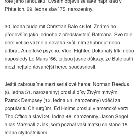
role jeho fanoušků. Ovšem objevil se také například v
Přátelích. 29. ledna slaví 75. narozeniny.
30. ledna bude mít Christian Bale 46 let. Známe ho
především jako jednoho z představitelů Batmana. Své role
bere velice vážně a neváhá kvůli nim zhubnout nebo
přibrat. Americké psycho, Vice, Fighter, Dokonalý trik, nebo
naposledy Le Mans ’66, to jsou jasné důkazy, že Bale patří
mezi nejtalentovanější herce současnosti.
Ještě zabrousíme mezi seriálové herce: Norman Reedus
(6. ledna 51. narozeniny) proslul díky Živým mrtvým,
Patrick Dempsey (13. ledna 54. narozeniny) vděčí za
popularitu Chirurgům, Ed Helms proslul v americké verzi
The Office a slaví 24. ledna 46. narozeniny, Jason Segel
alias Marshall z Jak jsem poznal vaši matku se stane 18.
ledna čtyřicátníkem.