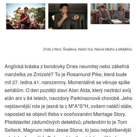
(Foto z filmů: Švadlena, Noční hra, Návrat blbýho a blbějšího)
Anglická kráska z bondovky Dnes neumírej nebo zákeřná
manželka ze Zmizelé? To je Rosamund Pike, která bude
mít 27. ledna 41. narozeniny. Momentálně se věnuje spíše
seriálům. O den později slaví Alan Alda, který neztrácí svůj
elán ani v 84 letech, navzdory Parkinsonově chorobě. Jeho
nejslavnější role je jasně ta z M*A*S*H, ovšem natáčí stále,
naposled se objevil třeba v oceňovaném Marriage Story.
Představitel zádumčivých detektivů, především to je Tom
Selleck. Magnum nebo Jesse Stone, to jsou nejoblíbenější