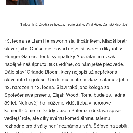
(Foto z filmů: Zrodila se hvězda, Teorie všeho, Wind River, Dámský klub, Joe)
13. ledna se Liam Hemsworth stal třicátníkem. Mladší bratr
slavnějšího Chrise měl dosud největší úspěch díky roli v
Hunger Games. Tento sympatický Australan má však
nadějně našlápnuto, tak uvidíme, co nám ještě předvede.
Dále slaví Orlando Bloom, který nejspíš už nepřekoná
slávu role Legolase. Určitě mu to ale nezkazí náladu z jeho
43. narozenin 13. ledna. Slaví také jeho kolega ze
Společenstva prstenu, Elijah Wood. Tomu bude 28. ledna
39 let. Nejnověji ho můžeme vidět třeba v hororové
komedii Come to Daddy. Jason Bateman dostává spíše
vedlejší role, ale díky svému komediálnímu talentu
rozhodně pro diváky není neznámou tváří. Šéfové na zabití,