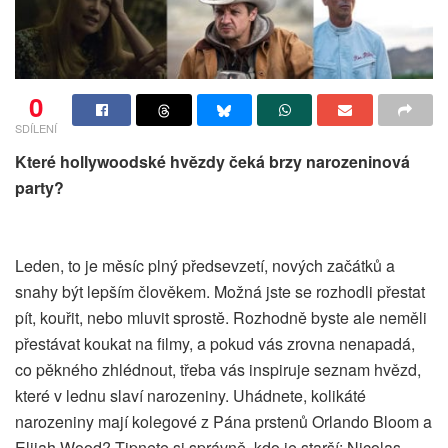
0
SDÍLENÍ
Které hollywoodské hvězdy čeká brzy narozeninová
party?
Leden, to je měsíc plný předsevzetí, nových začátků a
snahy být lepším člověkem. Možná jste se rozhodli přestat
pít, kouřit, nebo mluvit sprostě. Rozhodně byste ale neměli
přestávat koukat na filmy, a pokud vás zrovna nenapadá,
co pěkného zhlédnout, třeba vás inspiruje seznam hvězd,
které v lednu slaví narozeniny. Uhádnete, kolikáté
narozeniny mají kolegové z Pána prstenů Orlando Bloom a
Elijah Wood? Tipnete si správně, kdo je starší: Nicolas