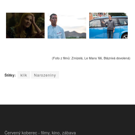
(Foto z filmů: Zmizelá, Le Mans ’66, Bláznivá dovolená)
Štítky:
klik
Narozeniny
Červený koberec - filmy, kino, zábava