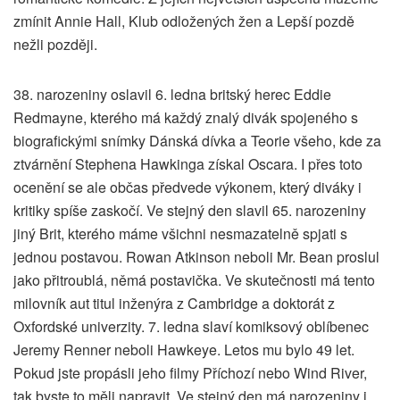
zmínit Annie Hall, Klub odložených žen a Lepší pozdě
nežli později.
38. narozeniny oslavil 6. ledna britský herec Eddie
Redmayne, kterého má každý znalý divák spojeného s
biografickými snímky Dánská dívka a Teorie všeho, kde za
ztvárnění Stephena Hawkinga získal Oscara. I přes toto
ocenění se ale občas předvede výkonem, který diváky i
kritiky spíše zaskočí. Ve stejný den slavil 65. narozeniny
jiný Brit, kterého máme všichni nesmazatelně spjati s
jednou postavou. Rowan Atkinson neboli Mr. Bean proslul
jako přitroublá, němá postavička. Ve skutečnosti má tento
milovník aut titul inženýra z Cambridge a doktorát z
Oxfordské univerzity. 7. ledna slaví komiksový oblíbenec
Jeremy Renner neboli Hawkeye. Letos mu bylo 49 let.
Pokud jste propásli jeho filmy Příchozí nebo Wind River,
tak byste to měli napravit. Ve stejný den má narozeniny i