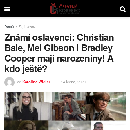
Domů
Zajímavosti
Známí oslavenci: Christian
Bale, Mel Gibson i Bradley
Cooper mají narozeniny! A
kdo ještě?
od
Karolina Widler
14 ledna, 2020