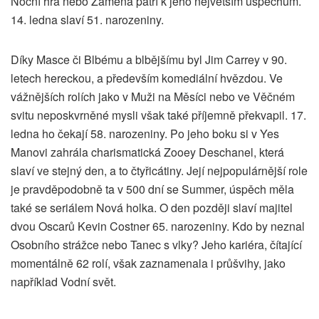
Noční hra nebo Záměna patří k jeho největším úspěchům.
14. ledna slaví 51. narozeniny.
Díky Masce či Blbému a blbějšímu byl Jim Carrey v 90.
letech hereckou, a především komediální hvězdou. Ve
vážnějších rolích jako v Muži na Měsíci nebo ve Věčném
svitu neposkvrněné mysli však také příjemně překvapil. 17.
ledna ho čekají 58. narozeniny. Po jeho boku si v Yes
Manovi zahrála charismatická Zooey Deschanel, která
slaví ve stejný den, a to čtyřicátiny. Její nejpopulárnější role
je pravděpodobně ta v 500 dní se Summer, úspěch měla
také se seriálem Nová holka. O den později slaví majitel
dvou Oscarů Kevin Costner 65. narozeniny. Kdo by neznal
Osobního strážce nebo Tanec s vlky? Jeho kariéra, čítající
momentálně 62 rolí, však zaznamenala i průšvihy, jako
například Vodní svět.