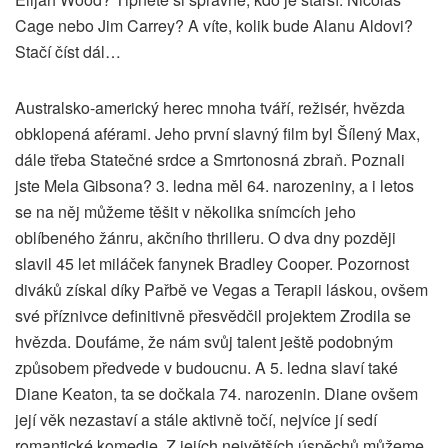
Cage nebo Jim Carrey? A víte, kolik bude Alanu Aldovi?
Stačí číst dál…
Australsko-americký herec mnoha tváří, režisér, hvězda
obklopená aférami. Jeho první slavný film byl Šílený Max,
dále třeba Statečné srdce a Smrtonosná zbraň. Poznali
jste Mela Gibsona? 3. ledna měl 64. narozeniny, a i letos
se na něj můžeme těšit v několika snímcích jeho
oblíbeného žánru, akčního thrilleru. O dva dny později
slavil 45 let miláček fanynek Bradley Cooper. Pozornost
diváků získal díky Pařbě ve Vegas a Terapii láskou, ovšem
své příznivce definitivně přesvědčil projektem Zrodila se
hvězda. Doufáme, že nám svůj talent ještě podobným
způsobem předvede v budoucnu. A 5. ledna slaví také
Diane Keaton, ta se dočkala 74. narozenin. Diane ovšem
její věk nezastaví a stále aktivně točí, nejvíce jí sedí
romantické komedie. Z jejích největších úspěchů můžeme