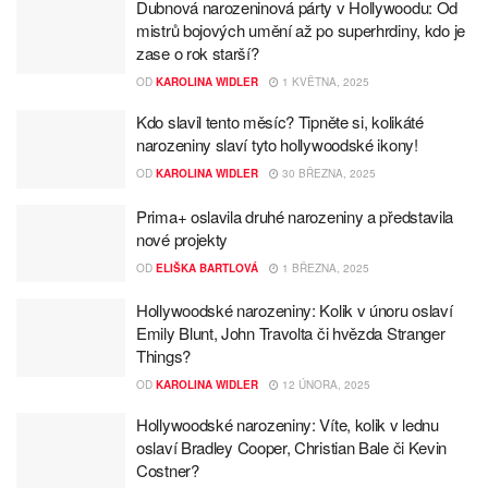
Dubnová narozeninová párty v Hollywoodu: Od
mistrů bojových umění až po superhrdiny, kdo je
zase o rok starší?
OD
KAROLINA WIDLER
1 KVĚTNA, 2025
Kdo slavil tento měsíc? Tipněte si, kolikáté
narozeniny slaví tyto hollywoodské ikony!
OD
KAROLINA WIDLER
30 BŘEZNA, 2025
Prima+ oslavila druhé narozeniny a představila
nové projekty
OD
ELIŠKA BARTLOVÁ
1 BŘEZNA, 2025
Hollywoodské narozeniny: Kolik v únoru oslaví
Emily Blunt, John Travolta či hvězda Stranger
Things?
OD
KAROLINA WIDLER
12 ÚNORA, 2025
Hollywoodské narozeniny: Víte, kolik v lednu
oslaví Bradley Cooper, Christian Bale či Kevin
Costner?