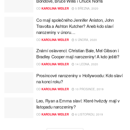
Bondové, Bruce Willis i Chuck Norris
OD
KAROLINA WIDLER
5 BŘEZNA, 2020
Co mají společného Jennifer Aniston, John
Travolta a Ashton Kutcher? Aneb kdo slaví
narozeniny v únoru…
OD
KAROLINA WIDLER
5 ÚNORA, 2020
Známí oslavenci: Christian Bale, Mel Gibson i
Bradley Cooper mají narozeniny! A kdo ještě?
OD
KAROLINA WIDLER
14 LEDNA, 2020
Prosincové narozeniny v Hollywoodu: Kdo slaví
na konci roku?
OD
KAROLINA WIDLER
10 PROSINCE, 2019
Leo, Ryan a Emma slaví: Které hvězdy mají v
listopadu narozeniny?
OD
KAROLINA WIDLER
6 LISTOPADU, 2019