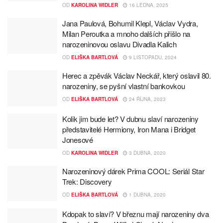
OD
KAROLINA WIDLER
16 LEDNA, 2025
Jana Paulová, Bohumil Klepl, Václav Vydra,
Milan Peroutka a mnoho dalších přišlo na
narozeninovou oslavu Divadla Kalich
OD
ELIŠKA BARTLOVÁ
9 LISTOPADU, 2024
Herec a zpěvák Václav Neckář, který oslavil 80.
narozeniny, se pyšní vlastní bankovkou
OD
ELIŠKA BARTLOVÁ
24 ŘÍJNA, 2023
Kolik jim bude let? V dubnu slaví narozeniny
představitelé Hermiony, Iron Mana i Bridget
Jonesové
OD
KAROLINA WIDLER
3 DUBNA, 2020
Narozeninový dárek Prima COOL: Seriál Star
Trek: Discovery
OD
ELIŠKA BARTLOVÁ
1 DUBNA, 2020
Kdopak to slaví? V březnu mají narozeniny dva