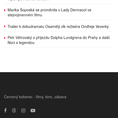
Marika Šoposká se proměnila v Lady Dermacol ve
stejnojmenném filmu
Trailer k dokudramatu Osamělý vlk režiséra Ondřeje Veverky
Petr Větrovský o příjezdu Dolpha Lundgrena do Prahy a další
Noci s legendou
Červený koberec - filmy, kino, zábava