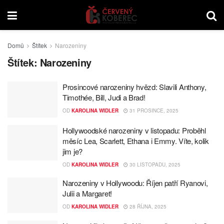
Domů
Štítek
Narozeniny
Štítek:
Narozeniny
Prosincové narozeniny hvězd: Slavili Anthony,
Timothée, Bill, Judi a Brad!
OD
KAROLINA WIDLER
31 PROSINCE, 2025
Hollywoodské narozeniny v listopadu: Proběhl
měsíc Lea, Scarlett, Ethana i Emmy. Víte, kolik
jim je?
OD
KAROLINA WIDLER
30 LISTOPADU, 2025
Narozeniny v Hollywoodu: Říjen patří Ryanovi,
Julii a Margaret!
OD
KAROLINA WIDLER
28 ŘÍJNA, 2025