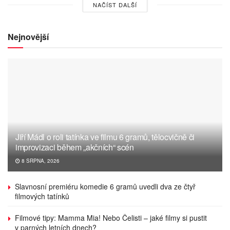
NAČÍST DALŠÍ
Nejnovější
Jiří Mádl o roli tatínka ve filmu 6 gramů, tělocvičně či
improvizaci během „akčních“ scén
8 SRPNA, 2026
Slavnosní premiéru komedie 6 gramů uvedli dva ze čtyř
filmových tatínků
Filmové tipy: Mamma Mia! Nebo Čelisti – jaké filmy si pustit
v parných letních dnech?