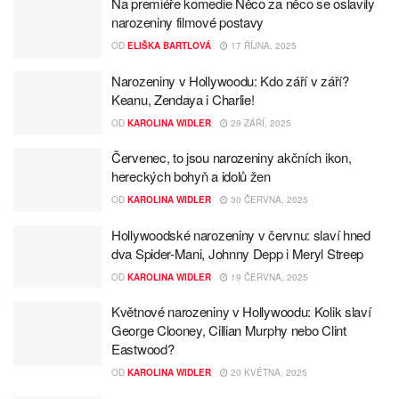
Na premiéře komedie Něco za něco se oslavily
narozeniny filmové postavy
OD
ELIŠKA BARTLOVÁ
17 ŘÍJNA, 2025
Narozeniny v Hollywoodu: Kdo září v září?
Keanu, Zendaya i Charlie!
OD
KAROLINA WIDLER
29 ZÁŘÍ, 2025
Červenec, to jsou narozeniny akčních ikon,
hereckých bohyň a idolů žen
OD
KAROLINA WIDLER
30 ČERVNA, 2025
Hollywoodské narozeniny v červnu: slaví hned
dva Spider-Mani, Johnny Depp i Meryl Streep
OD
KAROLINA WIDLER
19 ČERVNA, 2025
Květnové narozeniny v Hollywoodu: Kolik slaví
George Clooney, Cillian Murphy nebo Clint
Eastwood?
OD
KAROLINA WIDLER
20 KVĚTNA, 2025