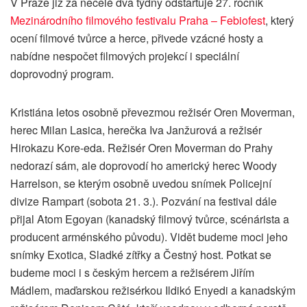
V Praze již za necelé dva týdny odstartuje 27. ročník
Mezinárodního filmového festivalu Praha – Febiofest
, který
ocení filmové tvůrce a herce, přivede vzácné hosty a
nabídne nespočet filmových projekcí i speciální
doprovodný program.
Kristiána letos osobně převezmou režisér Oren Moverman,
herec Milan Lasica, herečka Iva Janžurová a režisér
Hirokazu Kore-eda. Režisér Oren Moverman do Prahy
nedorazí sám, ale doprovodí ho americký herec Woody
Harrelson, se kterým osobně uvedou snímek Policejní
divize Rampart (sobota 21. 3.). Pozvání na festival dále
přijal Atom Egoyan (kanadský filmový tvůrce, scénárista a
producent arménského původu). Vidět budeme moci jeho
snímky Exotica, Sladké zítřky a Čestný host. Potkat se
budeme moci i s českým hercem a režisérem Jiřím
Mádlem, maďarskou režisérkou Ildikó Enyedi a kanadským