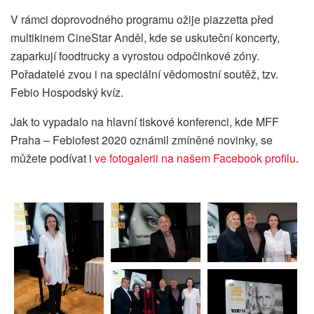
V rámci doprovodného programu ožije piazzetta před
multikinem CineStar Anděl, kde se uskuteční koncerty,
zaparkují foodtrucky a vyrostou odpočinkové zóny.
Pořadatelé zvou i na speciální vědomostní soutěž, tzv.
Febio Hospodský kvíz.
Jak to vypadalo na hlavní tiskové konferenci, kde MFF
Praha – Febiofest 2020 oznámil zmíněné novinky, se
můžete podívat i
ve fotogalerii na našem Facebook profilu
.