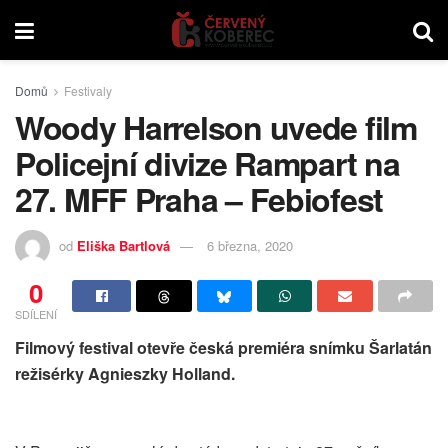
Domů
Festivaly
Woody Harrelson uvede film
Policejní divize Rampart na
27. MFF Praha – Febiofest
od
Eliška Bartlová
6 března, 2020
0
SDÍLENÍ
Filmový festival otevře česká premiéra snímku Šarlatán
režisérky Agnieszky Holland.