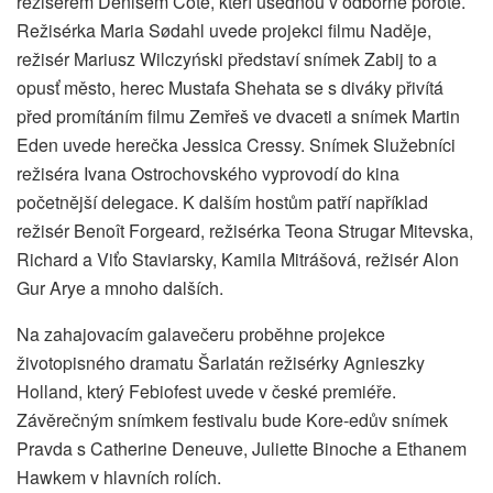
režisérem Denisem Côté, kteří usednou v odborné porotě.
Režisérka Maria Sødahl uvede projekci filmu Naděje,
režisér Mariusz Wilczyński představí snímek Zabij to a
opusť město, herec Mustafa Shehata se s diváky přivítá
před promítáním filmu Zemřeš ve dvaceti a snímek Martin
Eden uvede herečka Jessica Cressy. Snímek Služebníci
režiséra Ivana Ostrochovského vyprovodí do kina
početnější delegace. K dalším hostům patří například
režisér Benoît Forgeard, režisérka Teona Strugar Mitevska,
Richard a Viťo Staviarsky, Kamila Mitrášová, režisér Alon
Gur Arye a mnoho dalších.
Na zahajovacím galavečeru proběhne projekce
životopisného dramatu Šarlatán režisérky Agnieszky
Holland, který Febiofest uvede v české premiéře.
Závěrečným snímkem festivalu bude Kore-edův snímek
Pravda s Catherine Deneuve, Juliette Binoche a Ethanem
Hawkem v hlavních rolích.