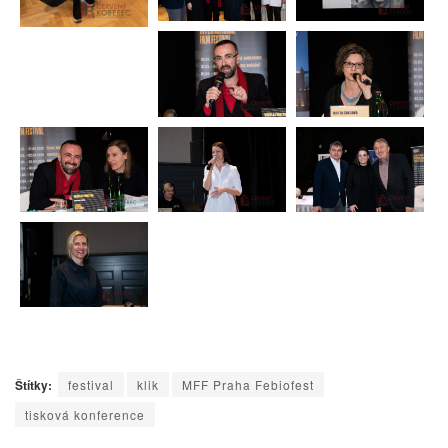
Štítky:
festival
klik
MFF Praha Febiofest
tisková konference