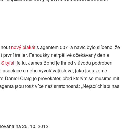
édnout
nový plakát
s agentem 007 a navíc bylo slíbeno, že
t i první trailer. Fanoušky netrpělivě očekávaný den a
“
Skyfall
je tu. James Bond je ihned v úvodu podroben
é asociace u něho vyvolávají slova, jako jsou země,
že Daniel Craig je provokatér, před kterým se musíme mít
agenta jsou totiž více než smrtonosná: „Nějací chlapi nás
nována na 25. 10. 2012