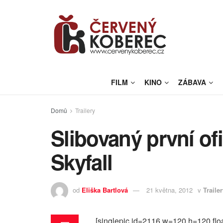
FILM
KINO
ZÁBAVA
Domů
Trailery
Slibovaný první ofic
Skyfall
od
Eliška Bartlová
21 května, 2012
v
Traile
[singlepic id=2116 w=120 h=120 floa