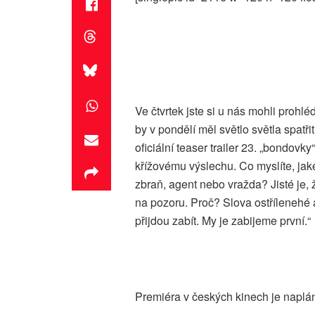
Ve čtvrtek jste si u nás mohli prohl
by v pondělí měl světlo světla spatři
oficiální teaser trailer 23. „bondovky
křížovému výslechu. Co myslíte, jak
zbraň, agent nebo vražda? Jisté je, 
na pozoru. Proč? Slova ostřílenehé 
přijdou zabít. My je zabijeme první.“
Premiéra v českých kinech je naplá