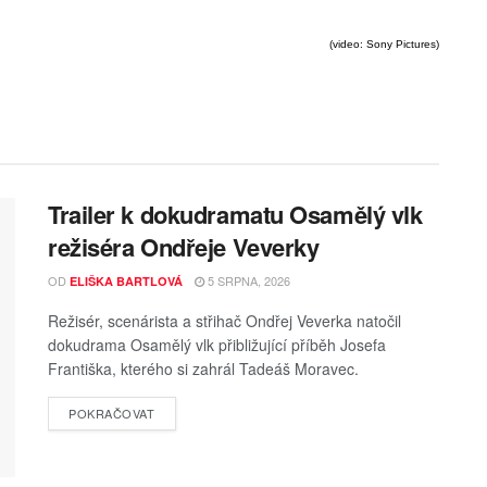
(video: Sony Pictures)
Trailer k dokudramatu Osamělý vlk
režiséra Ondřeje Veverky
OD
5 SRPNA, 2026
ELIŠKA BARTLOVÁ
Režisér, scenárista a střihač Ondřej Veverka natočil
dokudrama Osamělý vlk přibližující příběh Josefa
Františka, kterého si zahrál Tadeáš Moravec.
POKRAČOVAT