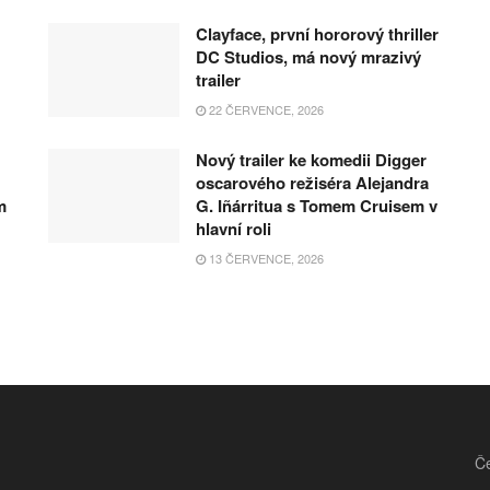
Clayface, první hororový thriller
DC Studios, má nový mrazivý
trailer
22 ČERVENCE, 2026
Nový trailer ke komedii Digger
oscarového režiséra Alejandra
m
G. Iñárritua s Tomem Cruisem v
hlavní roli
13 ČERVENCE, 2026
Če