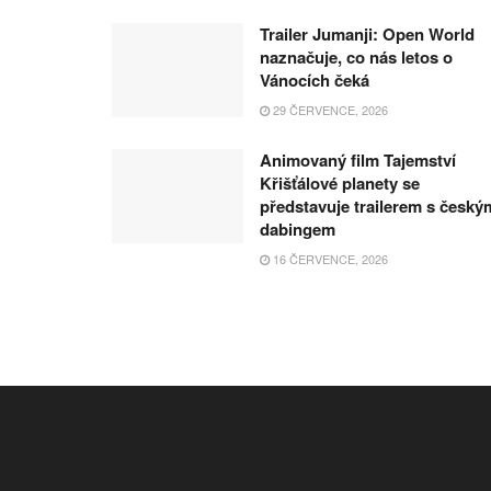
Trailer Jumanji: Open World
naznačuje, co nás letos o
Vánocích čeká
29 ČERVENCE, 2026
Animovaný film Tajemství
Křišťálové planety se
představuje trailerem s český
dabingem
16 ČERVENCE, 2026