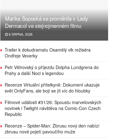
Marika Šoposká se proměnila v Lady
Dermacol ve stejnojmenném filmu
6 SRPNA, 2026
Trailer k dokudramatu Osamělý vlk režiséra
Ondřeje Veverky
Petr Větrovský o příjezdu Dolpha Lundgrena do
Prahy a další Noci s legendou
Recenze Virtuální přítelkyně: Dokument ukazuje
svět OnlyFans, ale bojí se jít víc do hloubky
Filmové události #31/26: Spoustu marvelovských
novinek i Twilight návštěva na Comic-Con Czech
Republic
Recenze – Spider-Man: Zbrusu nový den nabízí
zbrusu nové pojetí pavoučího muže