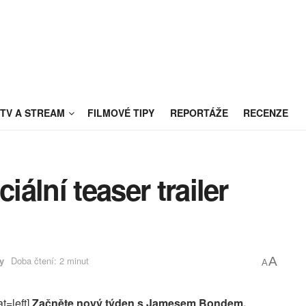
TV A STREAM
FILMOVÉ TIPY
REPORTÁŽE
RECENZE
iální teaser trailer
ry
Doba čtení: 2 minut
A
A
t=left]
Začněte nový týden s Jamesem Bondem.