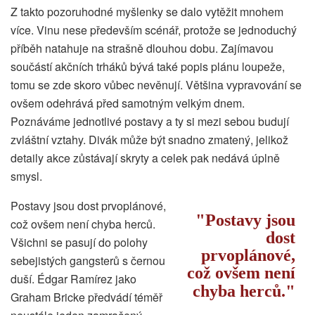
Z takto pozoruhodné myšlenky se dalo vytěžit mnohem
více. Vinu nese především scénář, protože se jednoduchý
příběh natahuje na strašně dlouhou dobu. Zajímavou
součástí akčních trháků bývá také popis plánu loupeže,
tomu se zde skoro vůbec nevěnují. Většina vypravování se
ovšem odehrává před samotným velkým dnem.
Poznáváme jednotlivé postavy a ty si mezi sebou budují
zvláštní vztahy. Divák může být snadno zmatený, jelikož
detaily akce zůstávají skryty a celek pak nedává úplně
smysl.
Postavy jsou dost prvoplánové,
Postavy jsou
což ovšem není chyba herců.
dost
Všichni se pasují do polohy
prvoplánové,
sebejistých gangsterů s černou
což ovšem není
duší. Édgar Ramírez jako
chyba herců.
Graham Bricke předvádí téměř