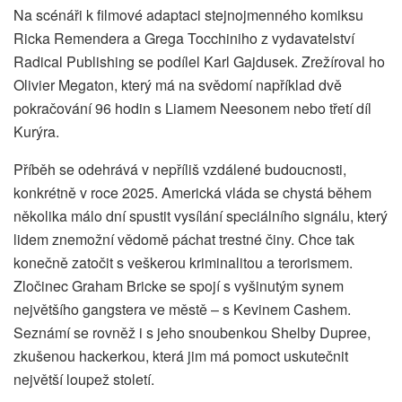
Na scénáři k filmové adaptaci stejnojmenného komiksu
Ricka Remendera a Grega Tocchiniho z vydavatelství
Radical Publishing se podílel Karl Gajdusek. Zrežíroval ho
Olivier Megaton, který má na svědomí například dvě
pokračování 96 hodin s Liamem Neesonem nebo třetí díl
Kurýra.
Příběh se odehrává v nepříliš vzdálené budoucnosti,
konkrétně v roce 2025. Americká vláda se chystá během
několika málo dní spustit vysílání speciálního signálu, který
lidem znemožní vědomě páchat trestné činy. Chce tak
konečně zatočit s veškerou kriminalitou a terorismem.
Zločinec Graham Bricke se spojí s vyšinutým synem
největšího gangstera ve městě – s Kevinem Cashem.
Seznámí se rovněž i s jeho snoubenkou Shelby Dupree,
zkušenou hackerkou, která jim má pomoct uskutečnit
největší loupež století.