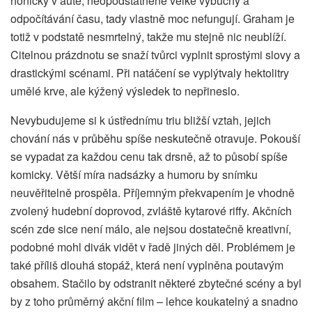
honičky v autě, neopodstatněně velké výbuchy a
odpočítávání času, tady vlastně moc nefungují. Graham je
totiž v podstatě nesmrtelný, takže mu stejně nic neublíží.
Citelnou prázdnotu se snaží tvůrci vyplnit sprostými slovy a
drastickými scénami. Při natáčení se vyplýtvaly hektolitry
umělé krve, ale kýžený výsledek to nepřineslo.
Nevybudujeme si k ústřednímu triu bližší vztah, jejich
chování nás v průběhu spíše neskutečně otravuje. Pokouší
se vypadat za každou cenu tak drsně, až to působí spíše
komicky. Větší míra nadsázky a humoru by snímku
neuvěřitelně prospěla. Příjemným překvapením je vhodně
zvolený hudební doprovod, zvláště kytarové riffy. Akčních
scén zde sice není málo, ale nejsou dostatečně kreativní,
podobné mohl divák vidět v řadě jiných děl. Problémem je
také příliš dlouhá stopáž, která není vyplněna poutavým
obsahem. Stačilo by odstranit některé zbytečné scény a byl
by z toho průměrný akční film – lehce koukatelný a snadno