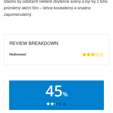
Stačilo by odstranit některé zbytečné scény a byl by z toho
průměrný akční film – lehce koukatelný a snadno
zapomenutelný.
REVIEW BREAKDOWN
Hodnocení
45
%