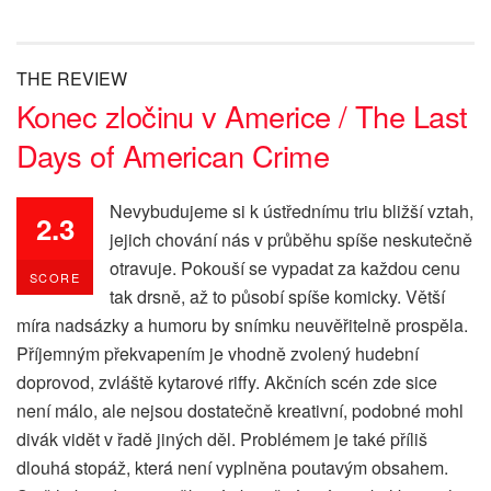
THE REVIEW
Konec zločinu v Americe / The Last
Days of American Crime
Nevybudujeme si k ústřednímu triu bližší vztah,
2.3
jejich chování nás v průběhu spíše neskutečně
otravuje. Pokouší se vypadat za každou cenu
SCORE
tak drsně, až to působí spíše komicky. Větší
míra nadsázky a humoru by snímku neuvěřitelně prospěla.
Příjemným překvapením je vhodně zvolený hudební
doprovod, zvláště kytarové riffy. Akčních scén zde sice
není málo, ale nejsou dostatečně kreativní, podobné mohl
divák vidět v řadě jiných děl. Problémem je také příliš
dlouhá stopáž, která není vyplněna poutavým obsahem.