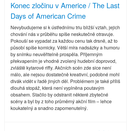
Konec zločinu v Americe / The Last
Days of American Crime
Nevybudujeme si k ústřednímu triu bližší vztah, jejich
chování nás v průběhu spíše neskutečně otravuje.
Pokouší se vypadat za každou cenu tak drsně, až to
působí spíše komicky. Větší míra nadsázky a humoru
by snímku neuvěřitelně prospěla. Příjemným
překvapením je vhodně zvolený hudební doprovod,
zvláště kytarové riffy. Akčních scén zde sice není
málo, ale nejsou dostatečně kreativní, podobné mohl
divák vidět v řadě jiných děl. Problémem je také příliš
dlouhá stopáž, která není vyplněna poutavým
obsahem. Stačilo by odstranit některé zbytečné
scény a byl by z toho průměrný akční film – lehce
koukatelný a snadno zapomenutelný.