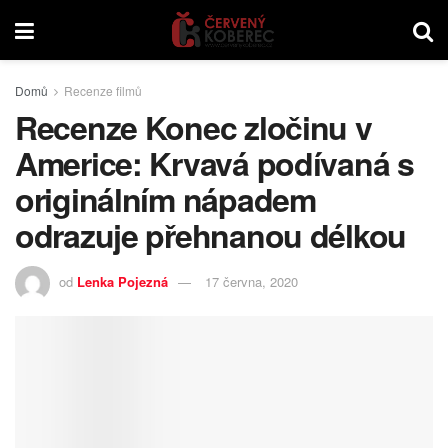
Domů
Recenze filmů
Recenze Konec zločinu v
Americe: Krvavá podívaná s
originálním nápadem
odrazuje přehnanou délkou
od
Lenka Pojezná
17 června, 2020