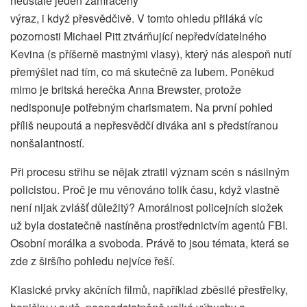
neustále jeden zamračený
výraz, i když přesvědčivě. V tomto ohledu přiláká víc
pozornosti Michael Pitt ztvárňující nepředvídatelného
Kevina (s příšerně mastnými vlasy), který nás alespoň nutí
přemýšlet nad tím, co má skutečně za lubem. Poněkud
mimo je britská herečka Anna Brewster, protože
nedisponuje potřebným charismatem. Na první pohled
příliš neupoutá a nepřesvědčí diváka ani s předstíranou
nonšalantností.
Při procesu střihu se nějak ztratil význam scén s násilným
policistou. Proč je mu věnováno tolik času, když vlastně
není nijak zvlášť důležitý? Amorálnost policejních složek
už byla dostatečně nastíněna prostřednictvím agentů FBI.
Osobní morálka a svoboda. Právě to jsou témata, která se
zde z širšího pohledu nejvíce řeší.
Klasické prvky akčních filmů, například zběsilé přestřelky,