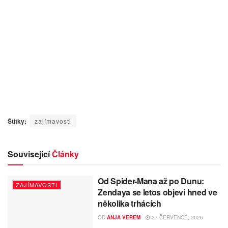
Štítky:
zajímavosti
Související
Články
Od Spider-Mana až po Dunu:
ZAJÍMAVOSTI
Zendaya se letos objeví hned ve
několika trhácích
OD
ANJA VEREM
27 ČERVENCE, 2026