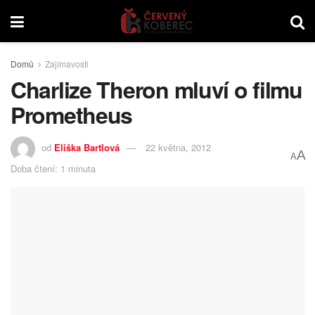
Domů
Zajímavosti
Charlize Theron mluví o filmu
Prometheus
od
Eliška Bartlová
22 května, 2012
A
A
Doba čtení: 1 minuta