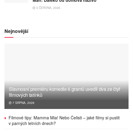
Man: Daleko od domova naživo
3 ČERVNA, 2026
Nejnovější
Slavnosní premiéru komedie 6 gramů uvedli dva ze čtyř
filmových tatínků
7 SRPNA, 2026
Filmové tipy: Mamma Mia! Nebo Čelisti – jaké filmy si pustit
v parných letních dnech?