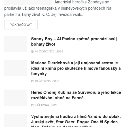
Americká herečka Zendaya se
proslavila už jako teenagerka v disneyovských pořadech Na
parket! a Tajný život K. C. Její hvězda však...
POKRAČOVAT
Sonny Boy – Al Pacino zpětně prochází svůj
bohatý život
14 ČERVENCE, 2026
Marlene Dietrichová a její utajovaná sestra je
ideální kniha pro skutečné filmové fanoušky a
fanynky
10 ČERVNA, 2026
Herec Ondřej Kubina ze Survivoru a jeho lekce
rozdělávání ohně na Farmě
9 ČERVNA, 2026
Vychutnejte si hudbu z filmů Vzhůru do oblak,
Jurský svět, Star Wars: Rogue One či Spider-