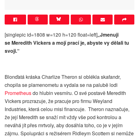
[singlepic id=1808 w=120 h=120 float=left]
„Jmenuji
se Meredith Vickers a mojí prací je, abyste vy dělali tu
svoji.“
Blonďatá kráska Charlize Theron si oblékla skafandr,
chopila se plamenometu a vydala se na palubě lodi
Prometheus
do hlubin vesmíru. O své postavě Meredith
Vickers prozrazuje, že pracuje pro firmu Weyland
Industries, která celou misi financuje. Theron naznačuje,
že její Meredith se snaží mít vždy vše pod kontrolou a
neváhá jít přes mrtvoly, aby dosáhla toho, co je v jejím
zájmu. Spolupráci s režisérem Ridleym Scottem si nemůže