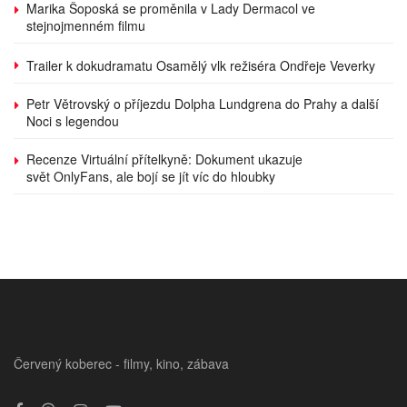
Marika Šoposká se proměnila v Lady Dermacol ve
stejnojmenném filmu
Trailer k dokudramatu Osamělý vlk režiséra Ondřeje Veverky
Petr Větrovský o příjezdu Dolpha Lundgrena do Prahy a další
Noci s legendou
Recenze Virtuální přítelkyně: Dokument ukazuje
svět OnlyFans, ale bojí se jít víc do hloubky
Červený koberec - filmy, kino, zábava