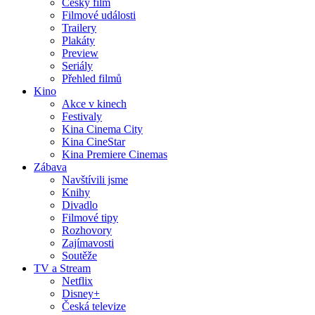
Český film
Filmové události
Trailery
Plakáty
Preview
Seriály
Přehled filmů
Kino
Akce v kinech
Festivaly
Kina Cinema City
Kina CineStar
Kina Premiere Cinemas
Zábava
Navštívili jsme
Knihy
Divadlo
Filmové tipy
Rozhovory
Zajímavosti
Soutěže
TV a Stream
Netflix
Disney+
Česká televize