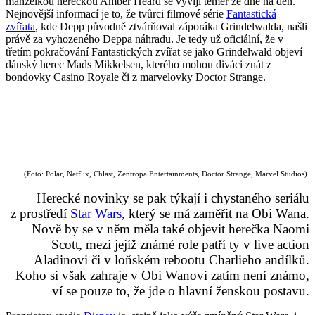
manželkou herečkou Amber Heard se vyvíjí téměř ze dne na den.
Nejnovější informací je to, že tvůrci filmové série
Fantastická
zvířata
, kde Depp původně ztvárňoval záporáka Grindelwalda, našli
právě za vyhozeného Deppa náhradu. Je tedy už oficiální, že v
třetím pokračování Fantastických zvířat se jako Grindelwald objeví
dánský herec Mads Mikkelsen, kterého mohou diváci znát z
bondovky Casino Royale či z marvelovky Doctor Strange.
(Foto: Polar, Netflix, Chlast, Zentropa Entertainments, Doctor Strange, Marvel Studios)
Herecké novinky se pak týkají i chystaného seriálu
z prostředí
Star Wars
, který se má zaměřit na Obi Wana.
Nově by se v něm měla také objevit herečka Naomi
Scott, mezi jejíž známé role patří ty v live action
Aladinovi či v loňském rebootu Charlieho andílků.
Koho si však zahraje v Obi Wanovi zatím není známo,
ví se pouze to, že jde o hlavní ženskou postavu.