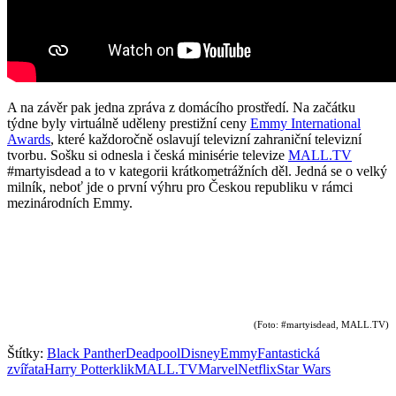
A na závěr pak jedna zpráva z domácího prostředí. Na začátku
týdne byly virtuálně uděleny prestižní ceny
Emmy International
Awards
, které každoročně oslavují televizní zahraniční televizní
tvorbu. Sošku si odnesla i česká minisérie televize
MALL.TV
#martyisdead a to v kategorii krátkometrážních děl. Jedná se o velký
milník, neboť jde o první výhru pro Českou republiku v rámci
mezinárodních Emmy.
(Foto: #martyisdead, MALL.TV)
Štítky:
Black Panther
Deadpool
Disney
Emmy
Fantastická
zvířata
Harry Potter
klik
MALL.TV
Marvel
Netflix
Star Wars