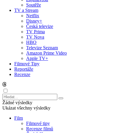
Soutěže
TV a Stream
Netflix
Disney+
Česká televize
TV Prima
TV Nova
HBO
Televize Seznam
Amazon Prime Video
Apple TV+
Filmové Tipy
Reportáže
Recenze
Žádné výsledky
Ukázat všechny výsledky
Film
Filmové tipy
Recenze filmů