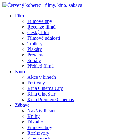
Film
Filmové tipy
Recenze filmů
Český film
Filmové události
Trailery
Plakáty
Preview
Seriály
Přehled filmů
Kino
Akce v kinech
Festivaly
Kina Cinema City
Kina CineStar
Kina Premiere Cinemas
Zábava
Navštívili jsme
Knihy
Divadlo
Filmové tipy
Rozhovory
Zajímavosti