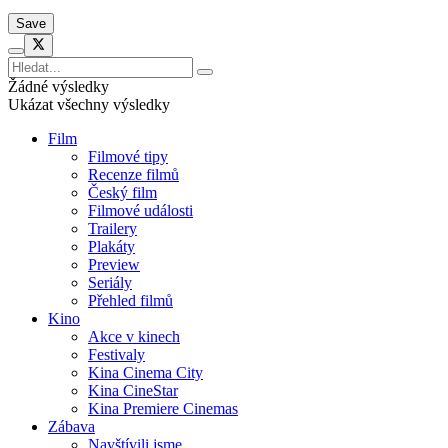
Žádné výsledky
Ukázat všechny výsledky
Film
Filmové tipy
Recenze filmů
Český film
Filmové události
Trailery
Plakáty
Preview
Seriály
Přehled filmů
Kino
Akce v kinech
Festivaly
Kina Cinema City
Kina CineStar
Kina Premiere Cinemas
Zábava
Navštívili jsme