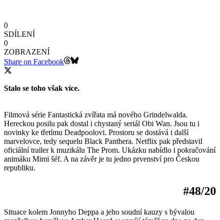
0
SDÍLENÍ
0
ZOBRAZENÍ
Share on Facebook
Stalo se toho však více.
Filmová série Fantastická zvířata má nového Grindelwalda.
Hereckou posilu pak dostal i chystaný seriál Obi Wan. Jsou tu i
novinky ke třetímu Deadpoolovi. Prostoru se dostává i další
marvelovce, tedy sequelu Black Panthera. Netflix pak představil
oficiální trailer k muzikálu The Prom. Ukázku nabídlo i pokračování
animáku Mimi šéf. A na závěr je tu jedno prvenství pro Českou
republiku.
#48/20
Situace kolem Jonnyho Deppa a jeho soudní kauzy s bývalou