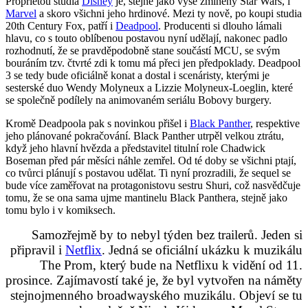
Proprietou studia
Disney
je, stejně jako výše zmíněný Star Wars, i
Marvel
a skoro všichni jeho hrdinové. Mezi ty nově, po koupi studia
20th Century Fox, patří i
Deadpool
. Producenti si dlouho lámali
hlavu, co s touto oblíbenou postavou nyní udělají, nakonec padlo
rozhodnutí, že se pravděpodobně stane součástí MCU, se svým
bouráním tzv. čtvrté zdi k tomu má přeci jen předpoklady. Deadpool
3 se tedy bude oficiálně konat a dostal i scenáristy, kterými je
sesterské duo Wendy Molyneux a Lizzie Molyneux-Loeglin, které
se společně podílely na animovaném seriálu Bobovy burgery.
Kromě Deadpoola pak s novinkou přišel i
Black Panther
, respektive
jeho plánované pokračování. Black Panther utrpěl velkou ztrátu,
když jeho hlavní hvězda a představitel titulní role Chadwick
Boseman před pár měsíci náhle zemřel. Od té doby se všichni ptají,
co tvůrci plánují s postavou udělat. Ti nyní prozradili, že sequel se
bude více zaměřovat na protagonistovu sestru Shuri, což nasvědčuje
tomu, že se ona sama ujme mantinelu Black Panthera, stejně jako
tomu bylo i v komiksech.
Samozřejmě by to nebyl týden bez trailerů. Jeden si
připravil i
Netflix
. Jedná se oficiální ukázku k muzikálu
The Prom, který bude na Netflixu k vidění od 11.
prosince. Zajímavostí také je, že byl vytvořen na náměty
stejnojmenného broadwayského muzikálu. Objeví se tu