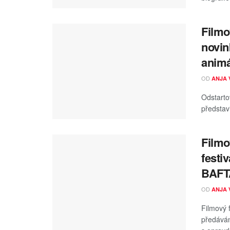
Filmo
novin
animá
OD
ANJA 
Odstartov
představi
Filmo
festi
BAFT
OD
ANJA 
Filmový 
předáván