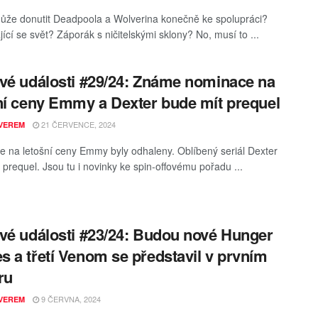
ůže donutit Deadpoola a Wolverina konečně ke spolupráci?
ící se svět? Záporák s ničitelskými sklony? No, musí to ...
vé události #29/24: Známe nominace na
ní ceny Emmy a Dexter bude mít prequel
21 ČERVENCE, 2024
VEREM
 na letošní ceny Emmy byly odhaleny. Oblíbený seriál Dexter
 prequel. Jsou tu i novinky ke spin-offovému pořadu ...
vé události #23/24: Budou nové Hunger
 a třetí Venom se představil v prvním
ru
9 ČERVNA, 2024
VEREM