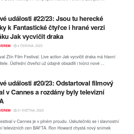
vé události #22/23: Jsou tu herecké
ky k Fantastické čtyřce i hrané verzi
ku Jak vycvičit draka
4 ČERVNA, 2023
VEREM
al Zlín Film Festival. Live action Jak vycvičit draka má hlavní
tele. Ústřední čtveřici už údajně obsadili i tvůrci nové ...
vé události #20/23: Odstartoval filmový
val v Cannes a rozdány byly televizní
A
21 KVĚTNA, 2023
VEREM
festival v Cannes je v plném proudu. Uskutečnilo se i slavnostní
í televizních cen BAFTA. Ron Howard chystá nový snímek