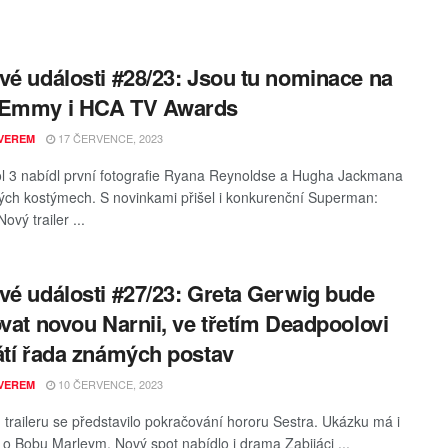
vé události #28/23: Jsou tu nominace na
 Emmy i HCA TV Awards
17 ČERVENCE, 2023
VEREM
 3 nabídl první fotografie Ryana Reynoldse a Hugha Jackmana
kých kostýmech. S novinkami přišel i konkurenční Superman:
ový trailer ...
vé události #27/23: Greta Gerwig bude
ovat novou Narnii, ve třetím Deadpoolovi
átí řada známých postav
10 ČERVENCE, 2023
VEREM
 traileru se představilo pokračování hororu Sestra. Ukázku má i
e o Bobu Marleym. Nový spot nabídlo i drama Zabijáci ...