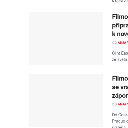
s opravdu
Filmo
připra
k no
OD
ANJA 
Clint Ea
ze světa 
Filmo
se vr
zápo
OD
ANJA 
Do Česka
Prague d
prstenů. 