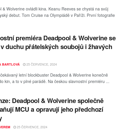
 & Wolverine ovládli kina. Keanu Reeves se chystá na svůj
ský debut. Tom Cruise na Olympiádě v Paříži. První fotografie
ostní premiéra Deadpool & Wolverine se
 v duchu přátelských soubojů i žhavých
25 ČERVENCE, 2024
A BARTLOVÁ
čekávaný letní blockbuster Deadpool & Wolverine konečně
do kin, a to v plné parádě. Na českou slavnostní premiéru ...
ze: Deadpool & Wolverine společně
aňují MCU a opravují jeho předchozí
y
25 ČERVENCE, 2024
VEREM