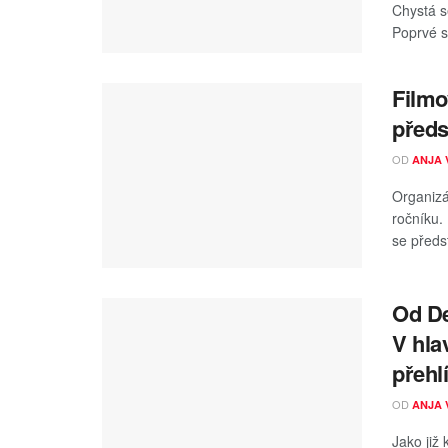
Chystá s
Poprvé s
Filmo
předs
OD
ANJA 
Organizá
ročníku.
se předst
Od De
V hla
přehl
OD
ANJA 
Jako již