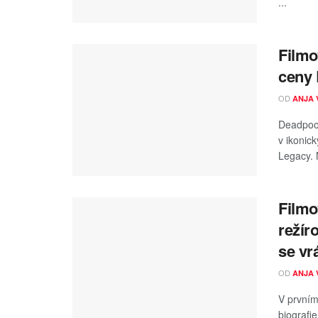
...
Filmo
ceny
OD
ANJA 
Deadpool
v ikonic
Legacy. N
Filmo
režír
se vr
OD
ANJA 
V prvním
biografi