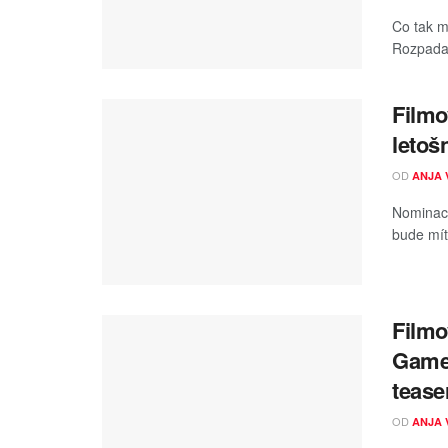
Co tak m
Rozpadaj
Filmo
letoš
OD
ANJA 
Nominace
bude mít
Filmo
Games
tease
OD
ANJA 