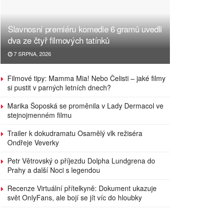
Slavnosní premiéru komedie 6 gramů uvedli
dva ze čtyř filmových tatínků
7 SRPNA, 2026
Filmové tipy: Mamma Mia! Nebo Čelisti – jaké filmy
si pustit v parných letních dnech?
Marika Šoposká se proměnila v Lady Dermacol ve
stejnojmenném filmu
Trailer k dokudramatu Osamělý vlk režiséra
Ondřeje Veverky
Petr Větrovský o příjezdu Dolpha Lundgrena do
Prahy a další Noci s legendou
Recenze Virtuální přítelkyně: Dokument ukazuje
svět OnlyFans, ale bojí se jít víc do hloubky