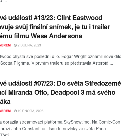
 ...
vé události #13/23: Clint Eastwood
vuje svůj finální snímek, je tu i trailer
vému filmu Wese Andersona
2 DUBNA, 2023
VEREM
stwood chystá své poslední dílo. Edgar Wright oznámil nové dílo
Scotta Pilgrima. V prvním traileru se představila Asteroid ...
vé události #07/23: Do světa Středozemě
ací Miranda Otto, Deadpool 3 má svého
ráka
19 ÚNORA, 2023
VEREM
 dorazila streamovací platforma SkyShowtime. Na Comic-Con
orazí John Constantine. Jsou tu novinky ze světa Pána
Třetí ...