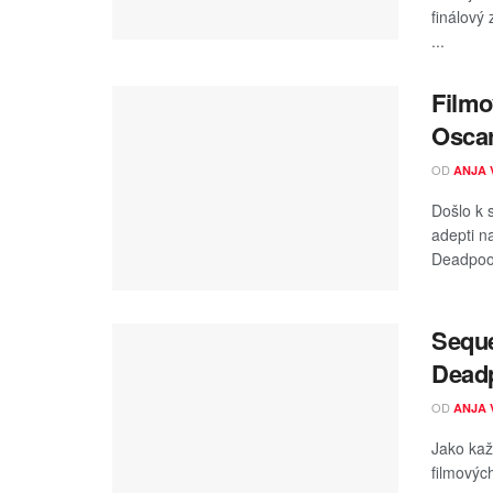
finálový
...
Filmo
Oscar
OD
ANJA 
Došlo k 
adepti n
Deadpool
Seque
Deadp
OD
ANJA 
Jako kaž
filmovýc