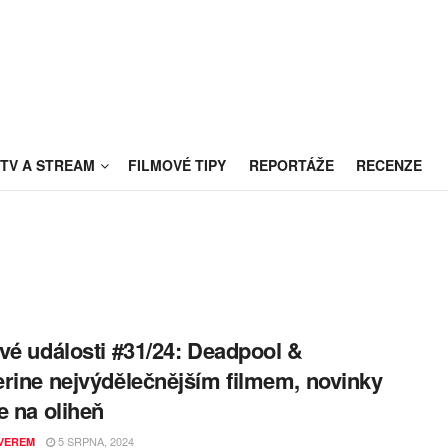
TV A STREAM
FILMOVÉ TIPY
REPORTÁŽE
RECENZE
vé události #31/24: Deadpool &
rine nejvýdělečnějším filmem, novinky
e na oliheň
5 SRPNA, 2024
VEREM