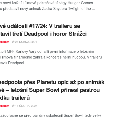
e nové knižní i filmové pokračování ságy Hunger Games.
e představil nový animák Zacka Snydera Twilight of the ...
vé události #17/24: V traileru se
tavil třetí Deadpool i horor Strážci
28 DUBNA, 2024
VEREM
toři MFF Karlovy Vary odhalili první informace o letošním
 Filmová filharmonie zahrála koncert s herní hudbou. V traileru
avili Deadpool ...
adpoola přes Planetu opic až po animák
vě – letošní Super Bowl přinesl pestrou
ídku trailerů
16 ÚNORA, 2024
VEREM
 každoročně se před pár dny uskutečnil Super Bowl, tedy velký