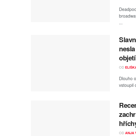
Deadpool
broadway
...
Slavn
nesla
objetí
OD
ELIŠK
Dlouho o
vstoupil 
Recen
zachr
hřích
OD
ANJA 