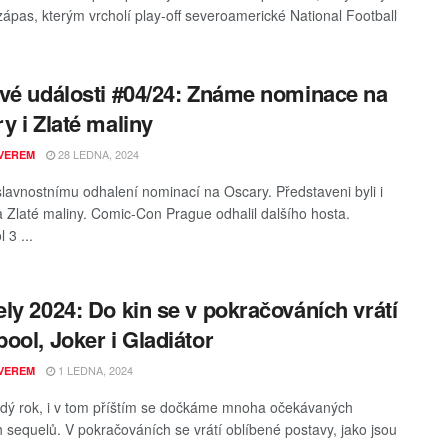
 zápas, kterým vrcholí play-off severoamerické National Football
vé události #04/24: Známe nominace na
y i Zlaté maliny
28 LEDNA, 2024
VEREM
slavnostnímu odhalení nominací na Oscary. Představeni byli i
a Zlaté maliny. Comic-Con Prague odhalil dalšího hosta.
 3 ...
ly 2024: Do kin se v pokračováních vrátí
ool, Joker i Gladiátor
1 LEDNA, 2024
VEREM
dý rok, i v tom příštím se dočkáme mnoha očekávaných
h sequelů. V pokračováních se vrátí oblíbené postavy, jako jsou