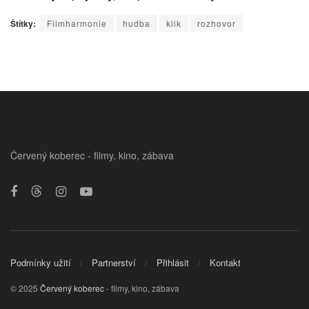
Štítky:
Filmharmonie
hudba
klik
rozhovor
Červený koberec - filmy, kino, zábava
Podmínky užití
Partnerství
Přihlásit
Kontakt
© 2025
Červený koberec
- filmy, kino, zábava