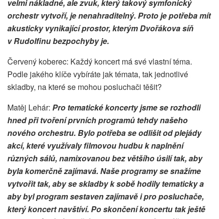
velmi nákladné, ale zvuk, který takový symfonický
orchestr vytvoří, je nenahraditelný. Proto je potřeba mít
akusticky vynikající prostor, kterým Dvořákova síň
v Rudolfinu bezpochyby je.
Červený koberec: Každý koncert má své vlastní téma.
Podle jakého klíče vybíráte jak témata, tak jednotlivé
skladby, na které se mohou posluchači těšit?
Matěj Lehár:
Pro tematické koncerty jsme se rozhodli
hned při tvoření prvních programů tehdy našeho
nového orchestru. Bylo potřeba se odlišit od plejády
akcí, které využívaly filmovou hudbu k naplnění
různých sálů, namixovanou bez většího úsilí tak, aby
byla komerčně zajímavá. Naše programy se snažíme
vytvořit tak, aby se skladby k sobě hodily tematicky a
aby byl program sestaven zajímavě i pro posluchače,
který koncert navštíví. Po skončení koncertu tak ještě