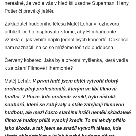
nereálné, že vedle vás v hledišti usedne Superman, Harry
Potter či pravěký ještěr.
Zakladatel hudebního tělesa Matěj Lehár v rozhovoru
přiblížil, co ho inspirovalo k tomu, aby Filmharmonie
vznikla či jak vybírá náplň jednotlivých koncertů. Dokonce
nám naznačil, na co se můžeme těšit do budoucna.
Červený koberec: Jaká byla prvotní myšlenka, která vedla
k založení Filmové filharmonie?
Matěj Lehár:
V první řadě jsem chtěl vytvořit dobrý
orchestr plný profesionálů, kterým se líbí filmová
hudba. V Praze, kde orchestr vznikl, bylo několik
souborů, které se zabývaly a stále zabývají filmovou
hudbou, ale mezi často staršími hráči neměli skladatelé
filmové hudby příliš vysoký kredit. To mi tehdy přišlo
jako škoda, a tak jsem se snažil vytvořit těleso, kde
těmto skladatelům a jejich tvorbě budeme dávat