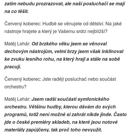
zatím nebudu prozrazovat, ale naši posluchači se mají
na co těšit.
Červený koberec: Hudbě se věnujete od dětství. Na jaké
nástroje hrajete a který je Vašemu srdci nejbližší?
Matěj Lehár:
Od brzkého věku jsem se věnoval
dechovým nástrojům, velmi brzy jsem však inklinoval
ke zvuku lesního rohu, na který hraji a stále na sobě
pracuji.
Červený koberec: Jste raději posluchač nebo součást
orchestru?
Matěj Lehár:
Jsem radši součástí symfonického
orchestru. Většinu hudby, kterou dávám do svých
programů, totiž není možné si zahrát nikde jinde. Často
jde o české premiéry skladeb, na které jsou notové
materiály zapůjčeny, tak proč toho nevyužít.