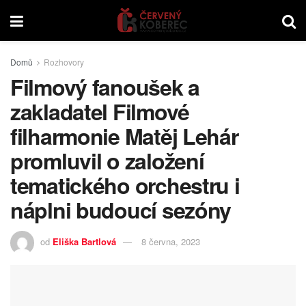
Domů
Rozhovory
Filmový fanoušek a
zakladatel Filmové
filharmonie Matěj Lehár
promluvil o založení
tematického orchestru i
náplni budoucí sezóny
od
Eliška Bartlová
8 června, 2023