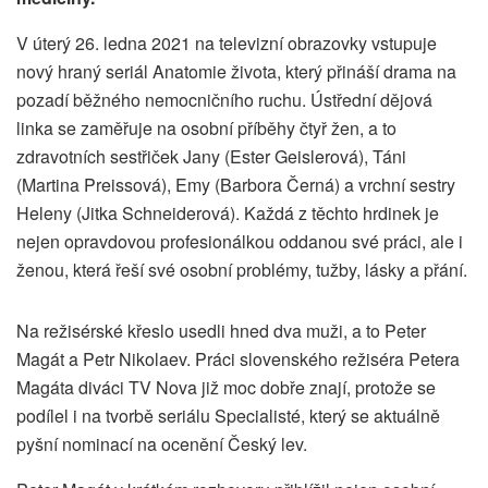
V úterý 26. ledna 2021 na televizní obrazovky vstupuje
nový hraný seriál Anatomie života, který přináší drama na
pozadí běžného nemocničního ruchu. Ústřední dějová
linka se zaměřuje na osobní příběhy čtyř žen, a to
zdravotních sestřiček Jany (Ester Geislerová), Táni
(Martina Preissová), Emy (Barbora Černá) a vrchní sestry
Heleny (Jitka Schneiderová). Každá z těchto hrdinek je
nejen opravdovou profesionálkou oddanou své práci, ale i
ženou, která řeší své osobní problémy, tužby, lásky a přání.
Na režisérské křeslo usedli hned dva muži, a to Peter
Magát a Petr Nikolaev. Práci slovenského režiséra Petera
Magáta diváci TV Nova již moc dobře znají, protože se
podílel i na tvorbě seriálu Specialisté, který se aktuálně
pyšní nominací na ocenění Český lev.