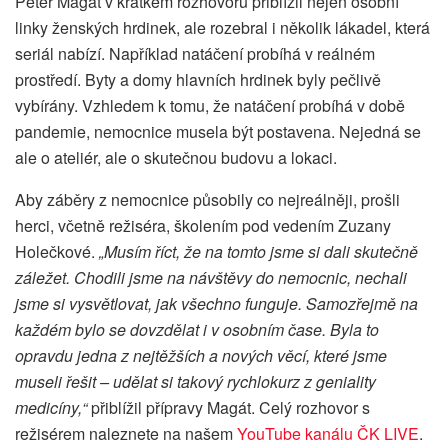
Peter Magát v krátkém rozhovoru přiblížil nejen osobní
linky ženských hrdinek, ale rozebral i několik lákadel, která
seriál nabízí. Například natáčení probíhá v reálném
prostředí. Byty a domy hlavních hrdinek byly pečlivě
vybírány. Vzhledem k tomu, že natáčení probíhá v době
pandemie, nemocnice musela být postavena. Nejedná se
ale o ateliér, ale o skutečnou budovu a lokaci.
Aby záběry z nemocnice působily co nejreálněji, prošli
herci, včetně režiséra, školením pod vedením Zuzany
Holečkové.
„Musím říct, že na tomto jsme si dali skutečně
záležet. Chodili jsme na návštěvy do nemocnic, nechali
jsme si vysvětlovat, jak všechno funguje. Samozřejmě na
každém bylo se dovzdělat i v osobním čase. Byla to
opravdu jedna z nejtěžších a nových věcí, které jsme
museli řešit – udělat si takový rychlokurz z geniality
medicíny,“
přiblížil přípravy Magát. Celý rozhovor s
režisérem naleznete na našem
YouTube kanálu ČK LIVE
.