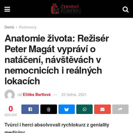
Domů
Rozhovory
Anatomie života: Režisér
Peter Magát vypráví o
natáčení, návštěvách v
nemocnicích i reálných
lokacích
od
Eliška Bartlová
23 ledna, 2021
0
SDÍLENÍ
Tvůrci i herci absolvovali rychlokurz z geniality
medicíny.