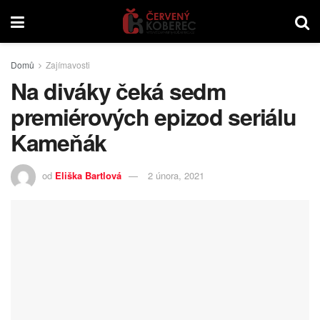
Domů
Zajímavosti
Na diváky čeká sedm
premiérových epizod seriálu
Kameňák
od
Eliška Bartlová
2 února, 2021