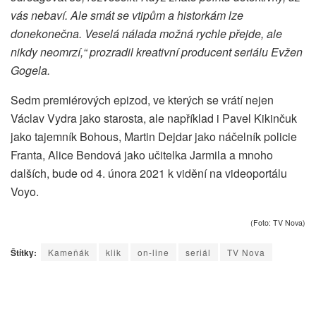
vás nebaví. Ale smát se vtipům a historkám lze
donekonečna. Veselá nálada možná rychle přejde, ale
nikdy neomrzí,“ prozradil kreativní producent seriálu Evžen
Gogela.
Sedm premiérových epizod, ve kterých se vrátí nejen
Václav Vydra jako starosta, ale například i Pavel Kikinčuk
jako tajemník Bohous, Martin Dejdar jako náčelník policie
Franta, Alice Bendová jako učitelka Jarmila a mnoho
dalších, bude od 4. února 2021 k vidění na videoportálu
Voyo.
(Foto: TV Nova)
Štítky:
Kameňák
klik
on-line
seriál
TV Nova