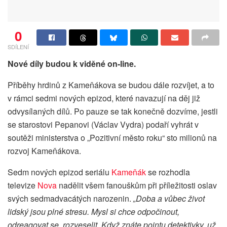
0
SDÍLENÍ
Nové díly budou k viděné on-line.
Příběhy hrdinů z Kameňákova se budou dále rozvíjet, a to
v rámci sedmi nových epizod, které navazují na děj již
odvysílaných dílů. Po pauze se tak konečně dozvíme, jestli
se starostovi Pepanovi (Václav Vydra) podaří vyhrát v
soutěži ministerstva o „Pozitivní město roku“ sto milionů na
rozvoj Kameňákova.
Sedm nových epizod seriálu
Kameňák
se rozhodla
televize
Nova
nadělit všem fanouškům při příležitosti oslav
svých sedmadvacátých narozenin.
„Doba a vůbec život
lidský jsou plné stresu. Mysl si chce odpočinout,
odreagovat se, rozveselit. Když znáte pointu detektivky, už