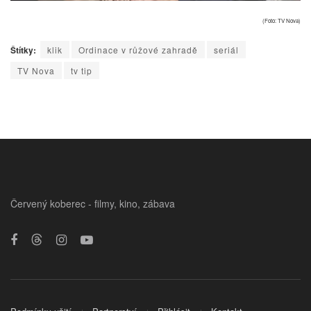
(Foto: TV Nova)
Štítky:
klik
Ordinace v růžové zahradě
seriál
TV Nova
tv tip
Červený koberec - filmy, kino, zábava