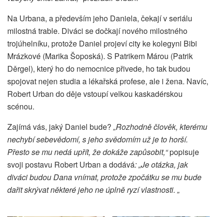
Na Urbana, a především jeho Daniela, čekají v seriálu
milostná trable. Diváci se dočkají nového milostného
trojúhelníku, protože Daniel projeví city ke kolegyni Bibi
Mrázkové (Marika Šoposká). S Patrikem Márou (Patrik
Děrgel), který ho do nemocnice přivede, ho tak budou
spojovat nejen studia a lékařská profese, ale i žena. Navíc,
Robert Urban do děje vstoupí velkou kaskadérskou
scénou.
Zajímá vás, jaký Daniel bude?
„Rozhodně člověk, kterému
nechybí sebevědomí, s jeho svědomím už je to horší.
Přesto se mu nedá upřít, že dokáže zapůsobit,“
popisuje
svoji postavu Robert Urban a dodává
: „Je otázka, jak
diváci budou Dana vnímat, protože zpočátku se mu bude
dařit skrývat některé jeho ne úplně ryzí vlastnosti. „