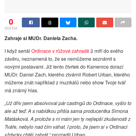
0
SDÍLENÍ
Zahraje si MUDr. Daniela Zacha.
I když seriál
Ordinace v růžové zahradě
2 míří do svého
závěru, neznamená to, že se nemůžeme seznámit s
novými postavami. Již tento čtvrtek do Kamenice dorazí
MUDr. Daniel Zach, kterého ztvárnil Robert Urban, kterého
můžeme znát například z muzikálů nebo show Tvoje tvář
má známý hlas.
„Už dřív jsem absolvoval pár castingů do Ordinace, vyšlo to
ale až teď. A s nabídkou přišla sama producentka Simona
Matásková. A protože s ní mám jen ty nejlepší zkušenosti z
Tváře, nebylo nad čím váhat. I proto, že jsem si v Ordinaci
vždycky chtěl zahrát,“
prozradil Urban.